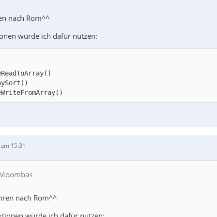
ren nach Rom^^
onen würde ich dafür nutzen:
eWriteFromArray()
 um 15:31
n Moombas
ühren nach Rom^^
tionen würde ich dafür nutzen: