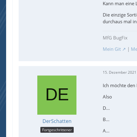
Kann man eine L
Die einzige Sort
durchaus mal in
MfG BugFix
Mein Git
|
Me
15. Dezember 2021
Ich möchte den I
Also
D...
B...
DerSchatten
Fortgeschrittener
A...