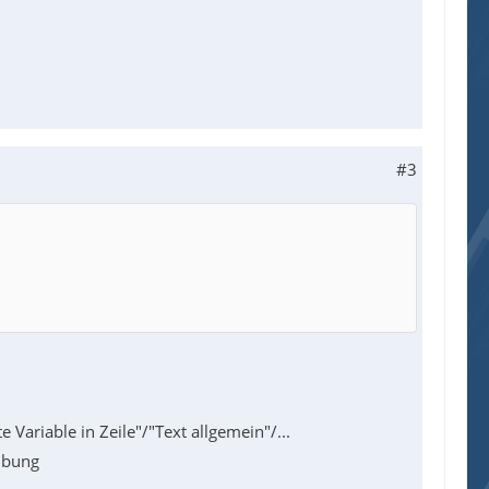
#3
e Variable in Zeile"/"Text allgemein"/...
eibung