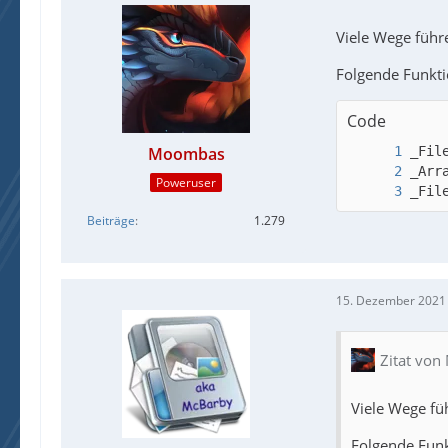
Viele Wege füh
Folgende Funkti
Code
Moombas
Poweruser
_Fil
Beiträge
1.279
15. Dezember 2021
Zitat vo
Viele Wege f
Folgende Funk