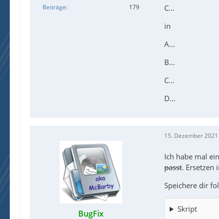
C...
Beiträge
179
in
A...
B...
C...
D...
15. Dezember 2021
Ich habe mal ei
passt
. Ersetzen 
Speichere dir fo
Skript
BugFix