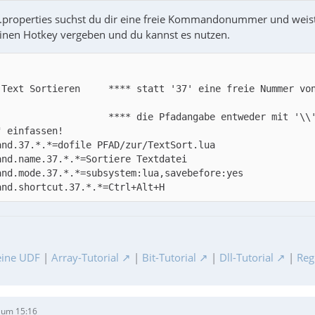
r.properties suchst du dir eine freie Kommandonummer und weist 
inen Hotkey vergeben und du kannst es nutzen.
 Text Sortieren     **** statt '37' eine freie Nummer vo
                    **** die Pfadangabe entweder mit '\\'
and.shortcut.37.*.*=Ctrl+Alt+H
ine UDF
|
Array-Tutorial
|
Bit-Tutorial
|
Dll-Tutorial
|
Reg
 um 15:16