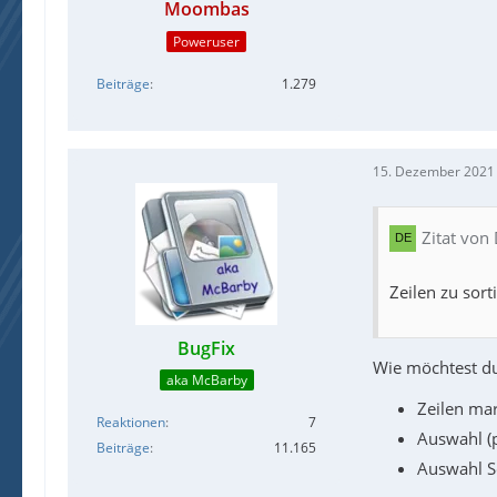
Moombas
Poweruser
Beiträge
1.279
15. Dezember 2021
Zitat von
Zeilen zu sort
BugFix
Wie möchtest d
aka McBarby
Zeilen ma
Reaktionen
7
Auswahl (p
Beiträge
11.165
Auswahl So