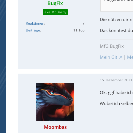
BugFix
aka McBarby
Die nützen dir n
Reaktionen
7
Das könntest du 
Beiträge
11.165
MfG BugFix
Mein Git
|
Me
15. Dezember 2021
Ok, ggf habe ich
Wobei ich selbe
Moombas