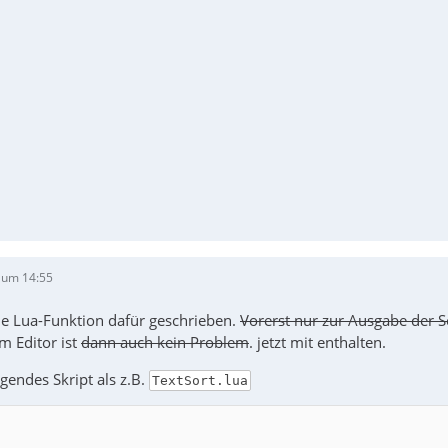
 um 14:55
ne Lua-Funktion dafür geschrieben.
Vorerst nur zur Ausgabe der S
im Editor ist
dann auch kein Problem
. jetzt mit enthalten.
lgendes Skript als z.B.
TextSort.lua