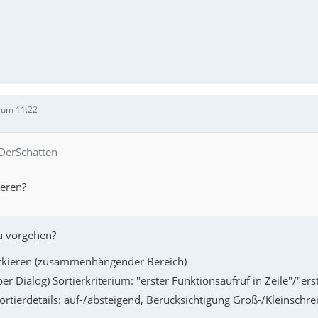
 um 11:22
 DerSchatten
ieren?
u vorgehen?
rkieren (zusammenhängender Bereich)
er Dialog) Sortierkriterium: "erster Funktionsaufruf in Zeile"/"erst
rtierdetails: auf-/absteigend, Berücksichtigung Groß-/Kleinschr