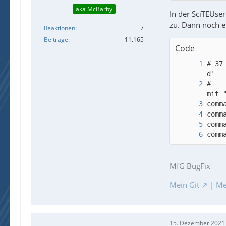
aka McBarby
In der SciTEUse
zu. Dann noch e
Reaktionen
7
Beiträge
11.165
Code
# 37
#   
comm
MfG BugFix
Mein Git
|
Me
15. Dezember 2021