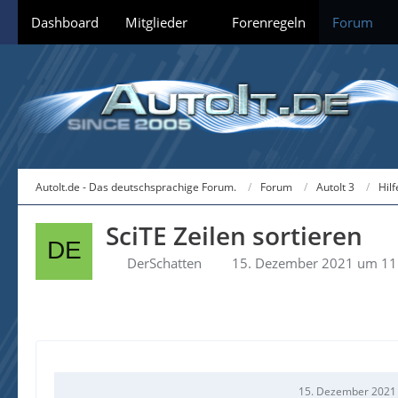
Dashboard
Mitglieder
Forenregeln
Forum
AutoIt.de - Das deutschsprachige Forum.
Forum
AutoIt 3
Hil
SciTE Zeilen sortieren
DerSchatten
15. Dezember 2021 um 11
15. Dezember 2021