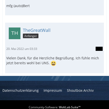
mfg (auto)Bert
TheGreatWall
Anfänger
20. Mai 2022 um 03:33
Vielen Dank, für die Herzliche Begrüßung. Ich fühle mich
jetzt bereits wohl bei UNS.
Datenschutzerklärung
Impressum
Shoutbox-Archiv
Community-Software:
WoltLab Suite™