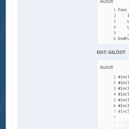
AutoIt
EndF
EDIT: GELÖST!
AutoIt
Glob