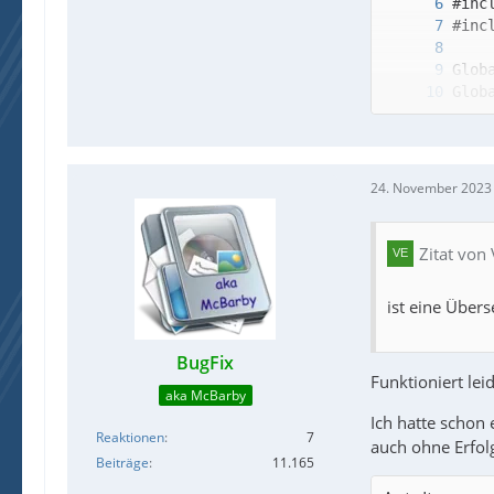
Glob
24. November 2023
Zitat von 
ist eine Über
BugFix
Funktioniert leid
aka McBarby
Ich hatte schon
Reaktionen
7
auch ohne Erfol
Beiträge
11.165