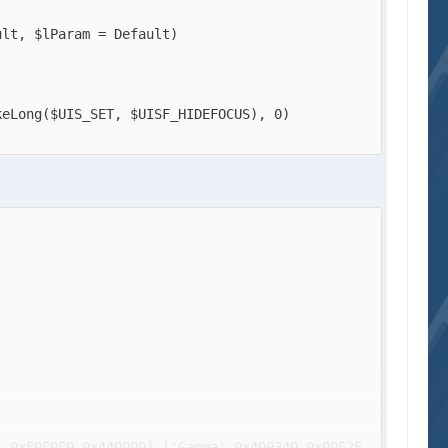
',0xF0F0F0,0x440000],['Gamma',0x409340,0x00F2F