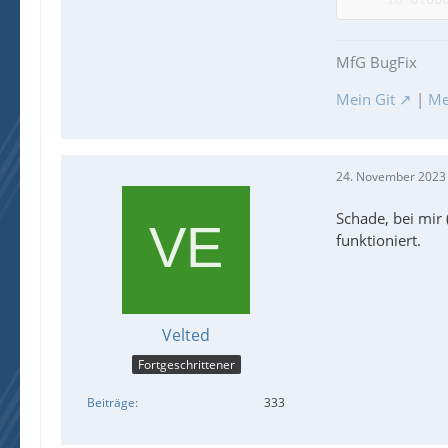
MfG BugFix
Mein Git
|
Me
24. November 2023
Schade, bei mir 
funktioniert.
Velted
Fortgeschrittener
Beiträge
333