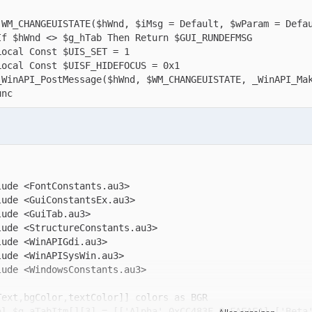
unc
al $g_aTabItm[][3] = [['Alpha',0xCC483F,0xFAFAFA],['Beta