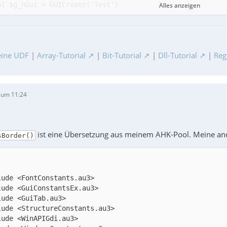
Alles anzeigen
al $g_hTab = GUICtrlGetHandle(GUICtrlCreateTab(10, 10, 3
ine UDF
|
Array-Tutorial
|
Bit-Tutorial
|
Dll-Tutorial
|
Reg
 um 11:24
ist eine Übersetzung aus meinem AHK-Pool. Meine and
sBorder()