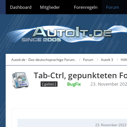
Dashboard
Mitglieder
Forenregeln
Forum
AutoIt.de - Das deutschsprachige Forum.
Forum
AutoIt 3
Hil
Tab-Ctrl, gepunkteten 
BugFix
23. November 20
[ gelöst ]
23. November 2023