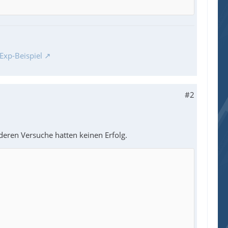
80, 200, BitOR($TCS_MULTILINE,$TCS_OWNERDRAWFIX
Exp-Beispiel
#2
eren Versuche hatten keinen Erfolg.