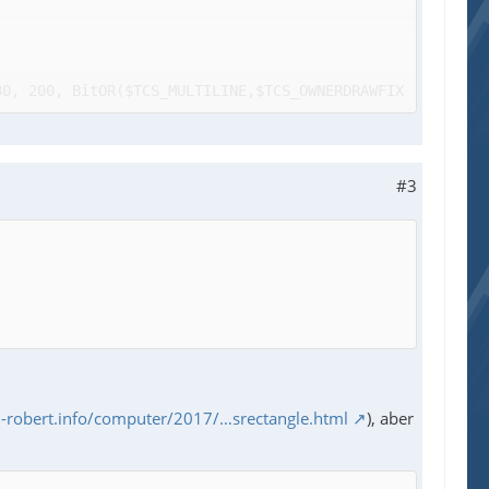
80, 200, BitOR($TCS_MULTILINE,$TCS_OWNERDRAWFIX
#3
robert.info/computer/2017/…srectangle.html
), aber