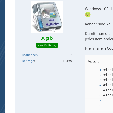
Windows 10/11 ha
Ränder sind kau
Damit man die I
BugFix
jedes Item ande
aka McBarby
Hier mal ein Co
Reaktionen
7
AutoIt
Beiträge
11.165