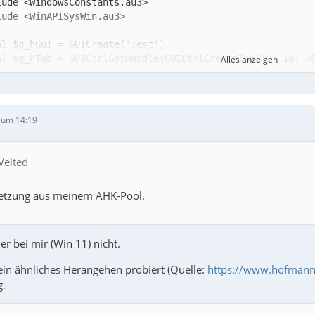
al $g_hTab = GUICtrlGetHandle(GUICtrlCreateTab(10, 10, 3
Alles anzeigen
 um 14:19
Velted
setzung aus meinem AHK-Pool.
er bei mir (Win 11) nicht.
 ein ähnliches Herangehen probiert (Quelle:
https://www.hofmann-
g.