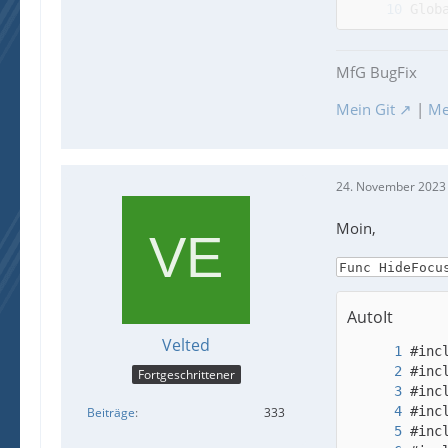
Glob
MfG BugFix
Mein Git
|
Me
24. November 2023
Moin,
Func HideFocu
AutoIt
Velted
Fortgeschrittener
Beiträge
333