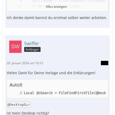
Alles anzeigen
ich denke damit kannst du erstmal selber weiter arbeiten.
Swiffer
Anfänger
If $nFileCount > 1 Then MsgBox(0, "", 'Der S
20. Januar 2024 um 16:12
Vielen Dank für Deine Vorlage und die Erklärungen!
AutoIt
Local $hSearch = FileFindFirstFile(@DesktopD
@DesktopDir
ist mein Desktop richtig?