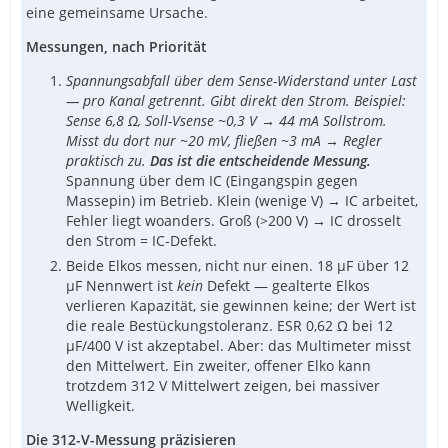
eine gemeinsame Ursache.
Messungen, nach Priorität
Spannungsabfall über dem Sense-Widerstand unter Last
— pro Kanal getrennt. Gibt direkt den Strom. Beispiel:
Sense 6,8 Ω, Soll-Vsense ~0,3 V → 44 mA Sollstrom.
Misst du dort nur ~20 mV, fließen ~3 mA → Regler
praktisch zu.
Das ist die entscheidende Messung.
Spannung über dem IC (Eingangspin gegen
Massepin) im Betrieb. Klein (wenige V) → IC arbeitet,
Fehler liegt woanders. Groß (>200 V) → IC drosselt
den Strom = IC-Defekt.
Beide Elkos messen, nicht nur einen. 18 µF über 12
µF Nennwert ist
kein
Defekt — gealterte Elkos
verlieren Kapazität, sie gewinnen keine; der Wert ist
die reale Bestückungstoleranz. ESR 0,62 Ω bei 12
µF/400 V ist akzeptabel. Aber: das Multimeter misst
den Mittelwert. Ein zweiter, offener Elko kann
trotzdem 312 V Mittelwert zeigen, bei massiver
Welligkeit.
Die 312-V-Messung präzisieren