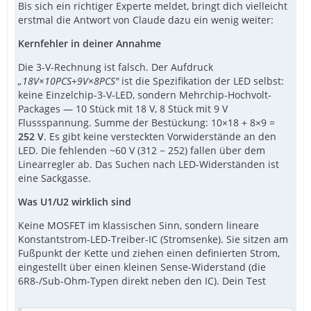
Bis sich ein richtiger Experte meldet, bringt dich vielleicht
erstmal die Antwort von Claude dazu ein wenig weiter:
Kernfehler in deiner Annahme
Die 3-V-Rechnung ist falsch. Der Aufdruck
„18V×10PCS+9V×8PCS"
ist die Spezifikation der LED selbst:
keine Einzelchip-3-V-LED, sondern Mehrchip-Hochvolt-
Packages — 10 Stück mit 18 V, 8 Stück mit 9 V
Flussspannung. Summe der Bestückung: 10×18 + 8×9 =
252 V
. Es gibt keine versteckten Vorwiderstände an den
LED. Die fehlenden ~60 V (312 − 252) fallen über dem
Linearregler ab. Das Suchen nach LED-Widerständen ist
eine Sackgasse.
Was U1/U2 wirklich sind
Keine MOSFET im klassischen Sinn, sondern lineare
Konstantstrom-LED-Treiber-IC (Stromsenke). Sie sitzen am
Fußpunkt der Kette und ziehen einen definierten Strom,
eingestellt über einen kleinen Sense-Widerstand (die
6R8-/Sub-Ohm-Typen direkt neben den IC). Dein Test