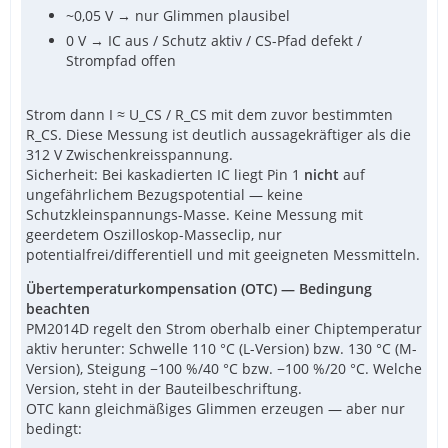
~0,05 V → nur Glimmen plausibel
0 V → IC aus / Schutz aktiv / CS-Pfad defekt /
Strompfad offen
Strom dann I ≈ U_CS / R_CS mit dem zuvor bestimmten
R_CS. Diese Messung ist deutlich aussagekräftiger als die
312 V Zwischenkreisspannung.
Sicherheit: Bei kaskadierten IC liegt Pin 1
nicht
auf
ungefährlichem Bezugspotential — keine
Schutzkleinspannungs-Masse. Keine Messung mit
geerdetem Oszilloskop-Masseclip, nur
potentialfrei/differentiell und mit geeigneten Messmitteln.
Übertemperaturkompensation (OTC) — Bedingung
beachten
PM2014D regelt den Strom oberhalb einer Chiptemperatur
aktiv herunter: Schwelle 110 °C (L-Version) bzw. 130 °C (M-
Version), Steigung −100 %/40 °C bzw. −100 %/20 °C. Welche
Version, steht in der Bauteilbeschriftung.
OTC kann gleichmäßiges Glimmen erzeugen — aber nur
bedingt: