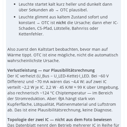
Leuchte startet kalt kurz heller und dunkelt dann
über Sekunden ab → OTC plausibel.
Leuchte glimmt aus kaltem Zustand sofort und
konstant → OTC ist
nicht
die Ursache; dann eher IC-
Schaden, CS-Pfad, Lötstelle, Bahnriss oder
Kettenfehler.
Also zuerst den Kaltstart beobachten, bevor man auf
Wärme tippt. OTC ist eine mögliche, nicht die automatisch
wahrscheinlichste Ursache.
Verlustleistung — nur Plausibilitätsrechnung
Der IC verheizt (U_Bus − U_LED-Kette)·I_LED. Bei ~60 V
Differenz und ~70 mA wären das ~4,4 W; auf zwei IC
verteilt ~2,2 W je IC. 2,2 W · 45 K/W ≈ 99 K über Umgebung,
also rechnerisch ~124 °C Chiptemperatur — im Bereich
der Stromreduktion. Aber: θJA hängt stark von
Kupferfläche, Lötqualität, Platinenmaterial und Luftstrom
ab. Das ist eine Plausibilitätsrechnung, keine Diagnose.
Topologie der zwei IC — nicht aus dem Foto bewiesen
Das Datenblatt nennt den Betrieb mehrerer IC in Reihe für