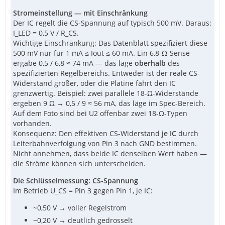
Stromeinstellung — mit Einschränkung
Der IC regelt die CS-Spannung auf typisch 500 mV. Daraus:
I_LED = 0,5 V / R_CS.
Wichtige Einschränkung: Das Datenblatt spezifiziert diese
500 mV nur für 1 mA ≤ Iout ≤ 60 mA. Ein 6,8-Ω-Sense
ergäbe 0,5 / 6,8 ≈ 74 mA — das läge
oberhalb
des
spezifizierten Regelbereichs. Entweder ist der reale CS-
Widerstand größer, oder die Platine fährt den IC
grenzwertig. Beispiel: zwei parallele 18-Ω-Widerstände
ergeben 9 Ω → 0,5 / 9 ≈ 56 mA, das läge im Spec-Bereich.
Auf dem Foto sind bei U2 offenbar zwei 18-Ω-Typen
vorhanden.
Konsequenz: Den effektiven CS-Widerstand
je IC
durch
Leiterbahnverfolgung von Pin 3 nach GND bestimmen.
Nicht annehmen, dass beide IC denselben Wert haben —
die Ströme können sich unterscheiden.
Die Schlüsselmessung: CS-Spannung
Im Betrieb U_CS = Pin 3 gegen Pin 1, je IC:
~0,50 V → voller Regelstrom
~0,20 V → deutlich gedrosselt