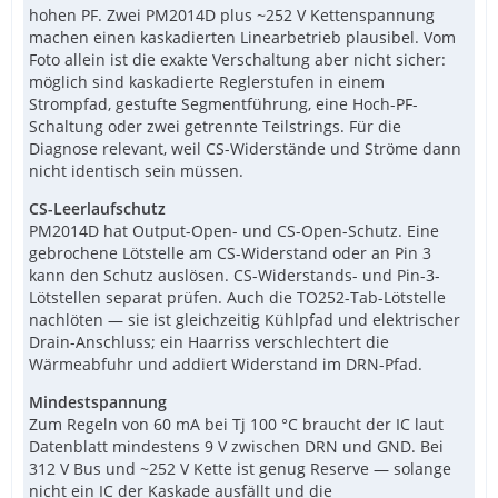
hohen PF. Zwei PM2014D plus ~252 V Kettenspannung
machen einen kaskadierten Linearbetrieb plausibel. Vom
Foto allein ist die exakte Verschaltung aber nicht sicher:
möglich sind kaskadierte Reglerstufen in einem
Strompfad, gestufte Segmentführung, eine Hoch-PF-
Schaltung oder zwei getrennte Teilstrings. Für die
Diagnose relevant, weil CS-Widerstände und Ströme dann
nicht identisch sein müssen.
CS-Leerlaufschutz
PM2014D hat Output-Open- und CS-Open-Schutz. Eine
gebrochene Lötstelle am CS-Widerstand oder an Pin 3
kann den Schutz auslösen. CS-Widerstands- und Pin-3-
Lötstellen separat prüfen. Auch die TO252-Tab-Lötstelle
nachlöten — sie ist gleichzeitig Kühlpfad und elektrischer
Drain-Anschluss; ein Haarriss verschlechtert die
Wärmeabfuhr und addiert Widerstand im DRN-Pfad.
Mindestspannung
Zum Regeln von 60 mA bei Tj 100 °C braucht der IC laut
Datenblatt mindestens 9 V zwischen DRN und GND. Bei
312 V Bus und ~252 V Kette ist genug Reserve — solange
nicht ein IC der Kaskade ausfällt und die