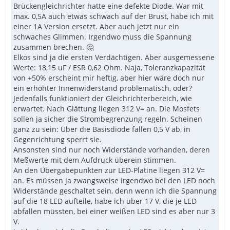
Brückengleichrichter hatte eine defekte Diode. War mit
max. 0,5A auch etwas schwach auf der Brust, habe ich mit
einer 1A Version ersetzt. Aber auch jetzt nur ein
schwaches Glimmen. Irgendwo muss die Spannung
zusammen brechen. 🤔
Elkos sind ja die ersten Verdächtigen. Aber ausgemessene
Werte: 18,15 uF / ESR 0,62 Ohm. Naja, Toleranzkapazität
von +50% erscheint mir heftig, aber hier wäre doch nur
ein erhöhter Innenwiderstand problematisch, oder?
Jedenfalls funktioniert der Gleichrichterbereich, wie
erwartet. Nach Glättung liegen 312 V= an. Die Mosfets
sollen ja sicher die Strombegrenzung regeln. Scheinen
ganz zu sein: Über die Basisdiode fallen 0,5 V ab, in
Gegenrichtung sperrt sie.
Ansonsten sind nur noch Widerstände vorhanden, deren
Meßwerte mit dem Aufdruck überein stimmen.
An den Übergabepunkten zur LED-Platine liegen 312 V=
an. Es müssen ja zwangsweise irgendwo bei den LED noch
Widerstände geschaltet sein, denn wenn ich die Spannung
auf die 18 LED aufteile, habe ich über 17 V, die je LED
abfallen müssten, bei einer weißen LED sind es aber nur 3
V.