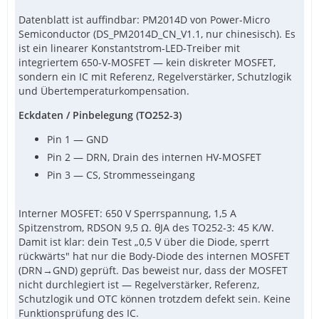
Datenblatt ist auffindbar: PM2014D von Power-Micro
Semiconductor (DS_PM2014D_CN_V1.1, nur chinesisch). Es
ist ein linearer Konstantstrom-LED-Treiber mit
integriertem 650-V-MOSFET — kein diskreter MOSFET,
sondern ein IC mit Referenz, Regelverstärker, Schutzlogik
und Übertemperaturkompensation.
Eckdaten / Pinbelegung (TO252-3)
Pin 1 — GND
Pin 2 — DRN, Drain des internen HV-MOSFET
Pin 3 — CS, Strommesseingang
Interner MOSFET: 650 V Sperrspannung, 1,5 A
Spitzenstrom, RDSON 9,5 Ω. θJA des TO252-3: 45 K/W.
Damit ist klar: dein Test „0,5 V über die Diode, sperrt
rückwärts" hat nur die Body-Diode des internen MOSFET
(DRN→GND) geprüft. Das beweist nur, dass der MOSFET
nicht durchlegiert ist — Regelverstärker, Referenz,
Schutzlogik und OTC können trotzdem defekt sein. Keine
Funktionsprüfung des IC.