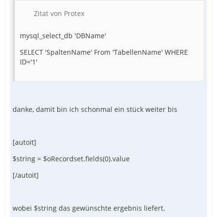
Zitat von Protex
mysql_select_db 'DBName'
SELECT 'SpaltenName' From 'TabellenName' WHERE
ID='1'
danke, damit bin ich schonmal ein stück weiter bis
[autoit]
$string = $oRecordset.fields(0).value
[/autoit]
wobei $string das gewünschte ergebnis liefert.