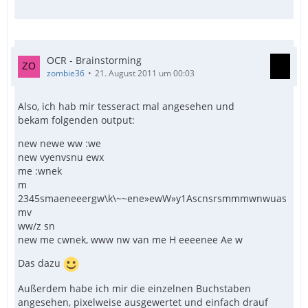
OCR - Brainstorming
zombie36
21. August 2011 um 00:03
Also, ich hab mir tesseract mal angesehen und
bekam folgenden output:
new newe ww :we
new vyenvsnu ewx
me :wnek
m
2345smaeneeergw\k\~~ene»ewW»y1Ascnsrsmmmwnwuas
mv
ww/z sn
new me cwnek, www nw van me H eeeenee Ae w
Das dazu
Außerdem habe ich mir die einzelnen Buchstaben
angesehen, pixelweise ausgewertet und einfach drauf