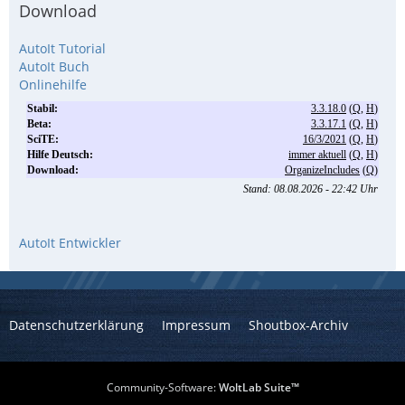
Download
AutoIt Tutorial
AutoIt Buch
Onlinehilfe
AutoIt Entwickler
Datenschutzerklärung
Impressum
Shoutbox-Archiv
Community-Software:
WoltLab Suite™