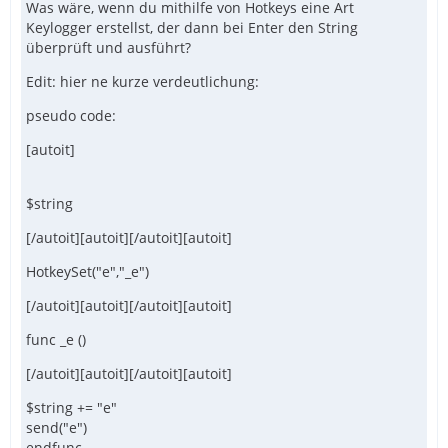
Was wäre, wenn du mithilfe von Hotkeys eine Art
Keylogger erstellst, der dann bei Enter den String
überprüft und ausführt?
Edit: hier ne kurze verdeutlichung:
pseudo code:
[autoit]
$string
[/autoit][autoit][/autoit][autoit]
HotkeySet("e","_e")
[/autoit][autoit][/autoit][autoit]
func _e ()
[/autoit][autoit][/autoit][autoit]
$string += "e"
send("e")
endfunc