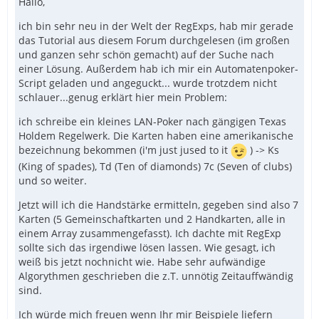
Hallo,
ich bin sehr neu in der Welt der RegExps, hab mir gerade
das Tutorial aus diesem Forum durchgelesen (im großen
und ganzen sehr schön gemacht) auf der Suche nach
einer Lösung. Außerdem hab ich mir ein Automatenpoker-
Script geladen und angeguckt... wurde trotzdem nicht
schlauer...genug erklärt hier mein Problem:
ich schreibe ein kleines LAN-Poker nach gängigen Texas
Holdem Regelwerk. Die Karten haben eine amerikanische
bezeichnung bekommen (i'm just jused to it
) -> Ks
(King of spades), Td (Ten of diamonds) 7c (Seven of clubs)
und so weiter.
Jetzt will ich die Handstärke ermitteln, gegeben sind also 7
Karten (5 Gemeinschaftkarten und 2 Handkarten, alle in
einem Array zusammengefasst). Ich dachte mit RegExp
sollte sich das irgendiwe lösen lassen. Wie gesagt, ich
weiß bis jetzt nochnicht wie. Habe sehr aufwändige
Algorythmen geschrieben die z.T. unnötig Zeitauffwändig
sind.
Ich würde mich freuen wenn Ihr mir Beispiele liefern