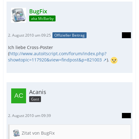
BugFix
aka McBarby
2. August 2010 um 09:25
Offizieller Beitrag
Ich liebe Cross-Poster
(
http://www.autoitscript.com/forum/index.php?
showtopic=117920&view=findpost&p=821003
).
Acanis
Gast
2. August 2010 um 09:39
Zitat von BugFix