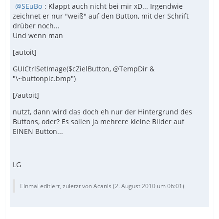
SEuBo
: Klappt auch nicht bei mir xD... Irgendwie
zeichnet er nur "weiß" auf den Button, mit der Schrift
drüber noch...
Und wenn man
[autoit]
GUICtrlSetImage($cZielButton, @TempDir &
"\~buttonpic.bmp")
[/autoit]
nutzt, dann wird das doch eh nur der Hintergrund des
Buttons, oder? Es sollen ja mehrere kleine Bilder auf
EINEN Button...
LG
Einmal editiert, zuletzt von Acanis (
2. August 2010 um 06:01
)