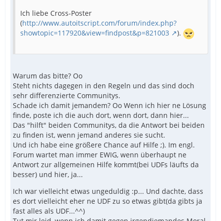
Ich liebe Cross-Poster
(
http://www.autoitscript.com/forum/index.php?
showtopic=117920&view=findpost&p=821003
).
Warum das bitte? Oo
Steht nichts dagegen in den Regeln und das sind doch
sehr differenzierte Communitys.
Schade ich damit jemandem? Oo Wenn ich hier ne Lösung
finde, poste ich die auch dort, wenn dort, dann hier...
Das "hilft" beiden Communitys, da die Antwort bei beiden
zu finden ist, wenn jemand anderes sie sucht.
Und ich habe eine größere Chance auf Hilfe ;). Im engl.
Forum wartet man immer EWIG, wenn überhaupt ne
Antwort zur allgemeinen Hilfe kommt(bei UDFs läufts da
besser) und hier, ja...
Ich war vielleicht etwas ungeduldig :p... Und dachte, dass
es dort vielleicht eher ne UDF zu so etwas gibt(da gibts ja
fast alles als UDF...^^)
Tut mir leid, wenn ich damit gegen irgendjemandes Moral