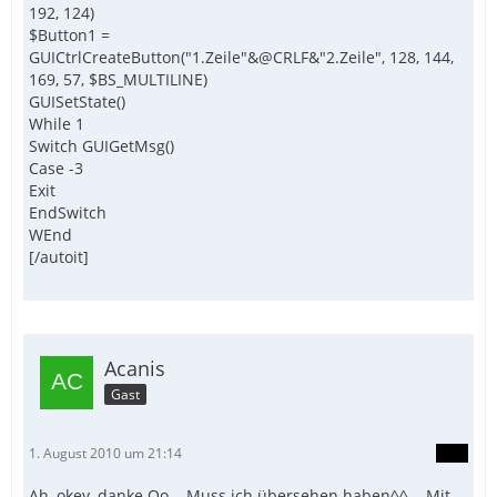
192, 124)
$Button1 =
GUICtrlCreateButton("1.Zeile"&@CRLF&"2.Zeile", 128, 144,
169, 57, $BS_MULTILINE)
GUISetState()
While 1
Switch GUIGetMsg()
Case -3
Exit
EndSwitch
WEnd
[/autoit]
Acanis
Gast
1. August 2010 um 21:14
Ah, okey, danke Oo... Muss ich übersehen haben^^... Mit