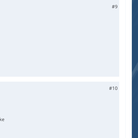
#9
#10
ke