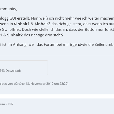
ommunity,
nlogg GUI erstellt. Nun weiß ich nicht mehr wie ich weiter machen 
 wenn in
$Inhalt1
&
$Inhalt2
das richtige steht, dass wenn ich a
e GUI öffnet. Doch wie stelle ich das an, dass der Button nur funkt
t1
&
$Inhalt2
das richtige drin steht?.
i ist im Anhang, weil das Forum bei mir irgendwie die Zeilenum
3
 543 Downloads
uletzt von cOraXx (
18. November 2010 um 22:20
)
 um 21:07