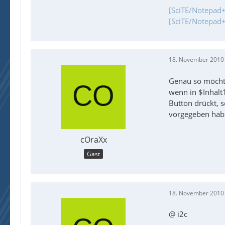
[SciTE/Notepad+
[SciTE/Notepad+
18. November 2010
Genau so möchte 
wenn in $Inhalt
Button drückt, s
vorgegeben hab
cOraXx
Gast
18. November 2010
@ i2c