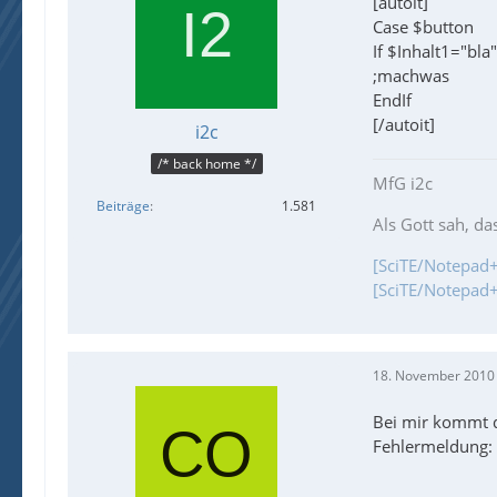
[autoit]
Case $button
If $Inhalt1="bl
;machwas
EndIf
[/autoit]
i2c
/* back home */
MfG i2c
Beiträge
1.581
Als Gott sah, da
[SciTE/Notepad+
[SciTE/Notepad+
18. November 2010
Bei mir kommt d
Fehlermeldung: