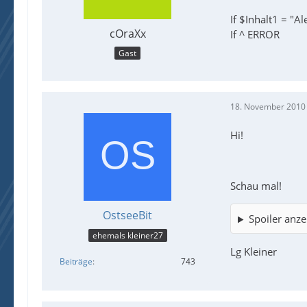
If $Inhalt1 = "A
cOraXx
If ^ ERROR
Gast
18. November 2010
Hi!
Schau mal!
OstseeBit
Spoiler anze
ehemals kleiner27
Lg Kleiner
Beiträge
743