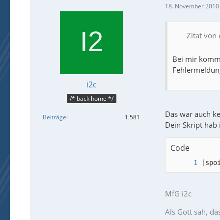
18. November 2010
Zitat von
Bei mir kommt
Fehlermeldun
i2c
/* back home */
Das war auch ke
Beiträge
1.581
Dein Skript hab 
Code
[spo
MfG i2c
Als Gott sah, da