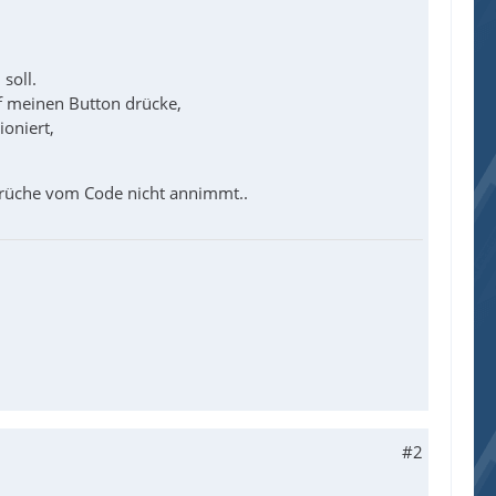
soll.
uf meinen Button drücke,
ioniert,
brüche vom Code nicht annimmt..
#2