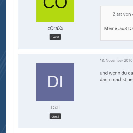
Zitat von
cOraXx
Meine .au3 Da
Gast
18. November 2010
und wenn du das
dann machst nen
Dial
Gast