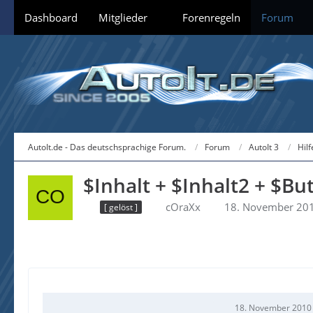
Dashboard
Mitglieder
Forenregeln
Forum
AutoIt.de - Das deutschsprachige Forum.
Forum
AutoIt 3
Hil
$Inhalt + $Inhalt2 + $Bu
cOraXx
18. November 20
[ gelöst ]
18. November 2010