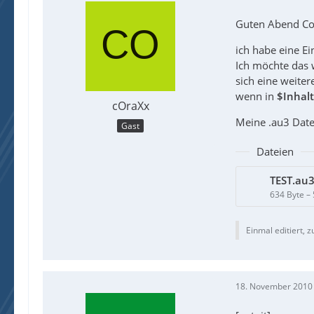
Guten Abend C
ich habe eine Ei
Ich möchte das
sich eine weiter
wenn in
$Inhal
cOraXx
Meine .au3 Date
Gast
Dateien
TEST.au
634 Byte –
Einmal editiert, z
18. November 2010