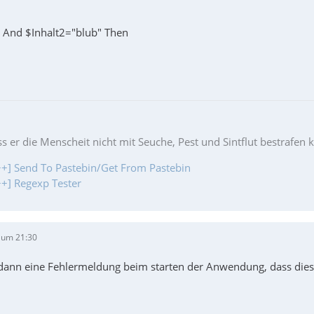
a" And $Inhalt2="blub" Then
ss er die Menscheit nicht mit Seuche, Pest und Sintflut bestrafen 
+] Send To Pastebin/Get From Pastebin
+] Regexp Tester
 um 21:30
ann eine Fehlermeldung beim starten der Anwendung, dass diese B