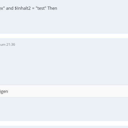
lex" and $Inhalt2 = "test" Then
 um 21:36
igen