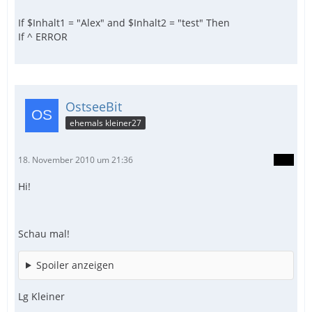
If $Inhalt1 = "Alex" and $Inhalt2 = "test" Then
If ^ ERROR
OstseeBit
ehemals kleiner27
18. November 2010 um 21:36
Hi!
Schau mal!
Spoiler anzeigen
Lg Kleiner