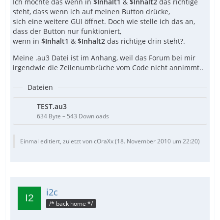
Ich möchte das wenn in
$Inhalt1
&
$Inhalt2
das richtige
steht, dass wenn ich auf meinen Button drücke,
sich eine weitere GUI öffnet. Doch wie stelle ich das an,
dass der Button nur funktioniert,
wenn in
$Inhalt1
&
$Inhalt2
das richtige drin steht?.
Meine .au3 Datei ist im Anhang, weil das Forum bei mir
irgendwie die Zeilenumbrüche vom Code nicht annimmt..
Dateien
TEST.au3
634 Byte – 543 Downloads
Einmal editiert, zuletzt von cOraXx (
18. November 2010 um 22:20
)
i2c
/* back home */