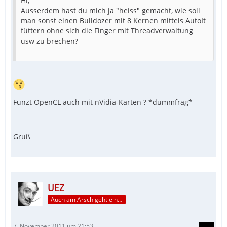
Hi,
Ausserdem hast du mich ja "heiss" gemacht, wie soll
man sonst einen Bulldozer mit 8 Kernen mittels AutoIt
füttern ohne sich die Finger mit Threadverwaltung
usw zu brechen?
Funzt OpenCL auch mit nVidia-Karten ? *dummfrag*
Gruß
UEZ
Auch am Arsch geht ein Weg vorbei...
7. November 2011 um 21:53