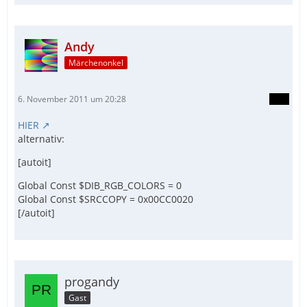
Andy
Märchenonkel
6. November 2011 um 20:28
HIER
alternativ:
[autoit]
Global Const $DIB_RGB_COLORS = 0
Global Const $SRCCOPY = 0x00CC0020
[/autoit]
progandy
Gast