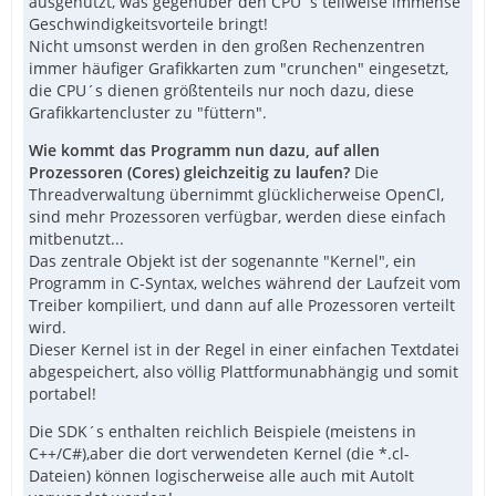
ausgenutzt, was gegenüber den CPU´s teilweise immense
Geschwindigkeitsvorteile bringt!
Nicht umsonst werden in den großen Rechenzentren
immer häufiger Grafikkarten zum "crunchen" eingesetzt,
die CPU´s dienen größtenteils nur noch dazu, diese
Grafikkartencluster zu "füttern".
Wie kommt das Programm nun dazu, auf allen
Prozessoren (Cores) gleichzeitig zu laufen?
Die
Threadverwaltung übernimmt glücklicherweise OpenCl,
sind mehr Prozessoren verfügbar, werden diese einfach
mitbenutzt...
Das zentrale Objekt ist der sogenannte "Kernel", ein
Programm in C-Syntax, welches während der Laufzeit vom
Treiber kompiliert, und dann auf alle Prozessoren verteilt
wird.
Dieser Kernel ist in der Regel in einer einfachen Textdatei
abgespeichert, also völlig Plattformunabhängig und somit
portabel!
Die SDK´s enthalten reichlich Beispiele (meistens in
C++/C#),aber die dort verwendeten Kernel (die *.cl-
Dateien) können logischerweise alle auch mit AutoIt