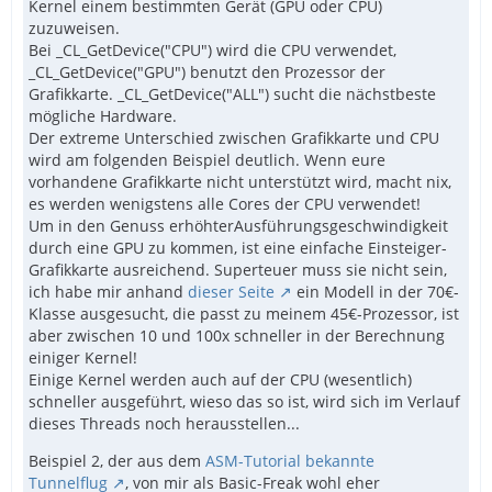
Kernel einem bestimmten Gerät (GPU oder CPU)
zuzuweisen.
Bei _CL_GetDevice("CPU") wird die CPU verwendet,
_CL_GetDevice("GPU") benutzt den Prozessor der
Grafikkarte. _CL_GetDevice("ALL") sucht die nächstbeste
mögliche Hardware.
Der extreme Unterschied zwischen Grafikkarte und CPU
wird am folgenden Beispiel deutlich. Wenn eure
vorhandene Grafikkarte nicht unterstützt wird, macht nix,
es werden wenigstens alle Cores der CPU verwendet!
Um in den Genuss erhöhterAusführungsgeschwindigkeit
durch eine GPU zu kommen, ist eine einfache Einsteiger-
Grafikkarte ausreichend. Superteuer muss sie nicht sein,
ich habe mir anhand
dieser Seite
ein Modell in der 70€-
Klasse ausgesucht, die passt zu meinem 45€-Prozessor, ist
aber zwischen 10 und 100x schneller in der Berechnung
einiger Kernel!
Einige Kernel werden auch auf der CPU (wesentlich)
schneller ausgeführt, wieso das so ist, wird sich im Verlauf
dieses Threads noch herausstellen...
Beispiel 2, der aus dem
ASM-Tutorial bekannte
Tunnelflug
, von mir als Basic-Freak wohl eher