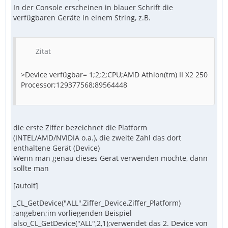
In der Console erscheinen in blauer Schrift die
verfügbaren Geräte in einem String, z.B.
Zitat
>Device verfügbar= 1;2;2;CPU;AMD Athlon(tm) II X2 250
Processor;129377568;89564448
die erste Ziffer bezeichnet die Platform
(INTEL/AMD/NVIDIA o.a.), die zweite Zahl das dort
enthaltene Gerät (Device)
Wenn man genau dieses Gerät verwenden möchte, dann
sollte man
[autoit]
_CL_GetDevice("ALL",Ziffer_Device,Ziffer_Platform)
;angeben;im vorliegenden Beispiel
also_CL_GetDevice("ALL",2,1);verwendet das 2. Device von