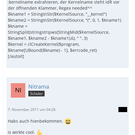
;kernelname extrahieren, der Kernelname steht idR vor
der öffnenden Klammer, Regex needed^^
$kname1 = StringInStr($KernelSource, "__kernel")
$kname2 = StringInStr($KernelSource, "(", 0, 1, $kname1)
$kname =
StringSplit(stringstripws(StringMid($KernelSource,
$kname1, $kname2 - $kname1),6), " ", 3)
$kernel = clCreateKernel($program,
$kname[UBound($kname) - 1], $errcode_ret)
[/autoit]
Nitrama
Schüler
7. November 2011 um 04:28
Habs auch hienbekommen.
is wirkle cool.