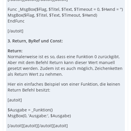
Func _MsgBox($Flag, $Titel, $Text, $Timeout = 0, $Hwnd = '')
MsgBox($Flag, $Titel, $Text, $Timeout, $Hwnd)
EndFunc
[/autoit]
3. Return, ByRef und Const:
Return:
Normalerweise ist es so, dass eine Funktion 0 zurückgibt.
Aber mit dem Befehl Return kann dieser Wert manuell
gesetzt werden. Zudem ist es auch möglich, Zeichenketten
als Return Wert zu nehmen.
Hier ein einfaches Beispiel von einer Funktion, die keinen
Return Befehl besitzt:
[autoit]
$Ausgabe = _Funktion()
MsgBox(0, 'Ausgabe:', $Ausgabe)
[/autoit][autoit][/autoit][autoit]