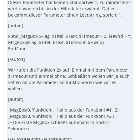
Dieser Parameter hat keinen Standartwert. Zu mindestens
wird davon nichts in der Hilfedatei erwähnt. Daher
bekommt dieser Parameter einen Leerstring, sprich: ''.
[autoit]
Func _MsgBox($Flag, $Titel, $Text, $Timeout = 0, $Hwnd = '')
MsgBox($Flag, $Titel, $Text, $Timeout, $Hwnd)
EndFunc
[/autoit]
Wir rufen die Funktion 2x auf. Einmal mit dem Parameter
$Timeout und einmal ohne. Schließlich wollen wir ja auch
sehen ob die Parameter so funktionieren wie wir es
wollen.
[autoit]
_MsgBox(0, 'Funktion:', 'Hallo aus der Funktion! #1', 2)
_MsgBox(0, 'Funktion:', 'Hallo aus der Funktion! #2')
;~ Die erste MsgBox schließt automatisch nach 2
Sekunden.
[/autoit][autoit][/autoit][autoit]