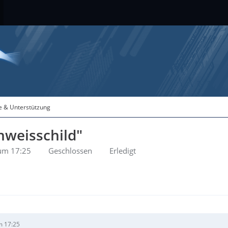
fe & Unterstützung
nweisschild"
um 17:25
Geschlossen
Erledigt
m 17:25