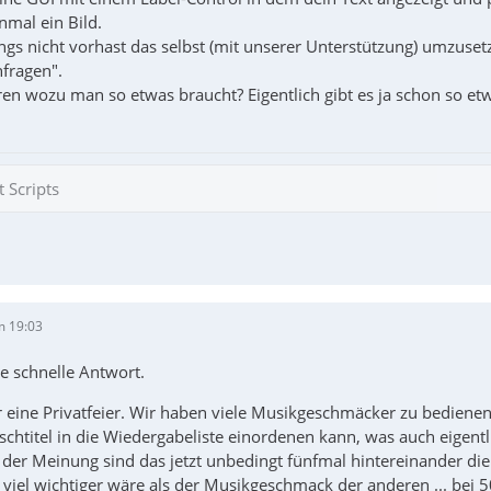
nmal ein Bild.
ngs nicht vorhast das selbst (mit unserer Unterstützung) umzuset
fragen".
hren wozu man so etwas braucht? Eigentlich gibt es ja schon so 
 Scripts
m 19:03
e schnelle Antwort.
ür eine Privatfeier. Wir haben viele Musikgeschmäcker zu bedie
chtitel in die Wiedergabeliste einordenen kann, was auch eigentlic
ie der Meinung sind das jetzt unbedingt fünfmal hintereinander d
zt viel wichtiger wäre als der Musikgeschmack der anderen ... be