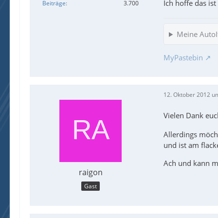
Ich hoffe das ist
Beiträge
3.700
Meine AutoIt
MyPastebin
12. Oktober 2012 u
Vielen Dank euc
Allerdings möcht
und ist am flac
Ach und kann ma
raigon
Gast