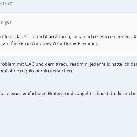
m 16:47
 raigon
hte er das Script nicht ausführen, sobald ich es von einem Gastko
st am flackern. (Windows Vista Home Premium)
Problem mit UAC und dem #requireadmin. Jedenfalls hatte ich dam
e mal ohne requireadmin versuchen.
telle eines einfarbigen Hintergrunds angeht schaust du dir am be
)