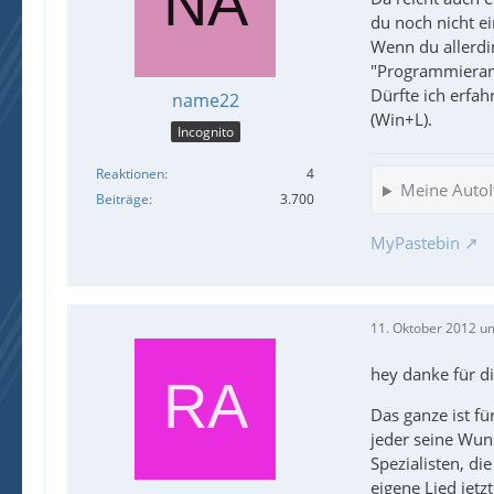
du noch nicht ei
Wenn du allerdi
"Programmieran
Dürfte ich erfa
name22
(Win+L).
Incognito
Reaktionen
4
Meine AutoIt
Beiträge
3.700
MyPastebin
11. Oktober 2012 u
hey danke für di
Das ganze ist f
jeder seine Wuns
Spezialisten, d
eigene Lied jet