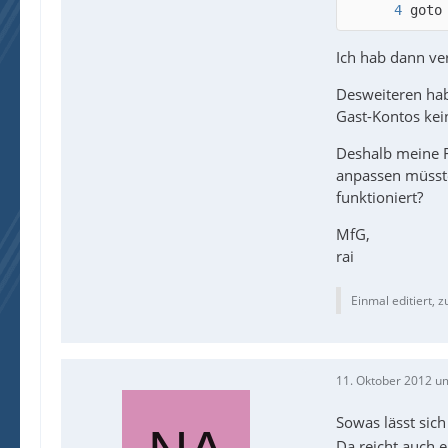
goto
Ich hab dann ve
Desweiteren hab 
Gast-Kontos kein
Deshalb meine Fr
anpassen müsste
funktioniert?
MfG,
rai
Einmal editiert, z
11. Oktober 2012 u
Sowas lässt sic
Da reicht auch 