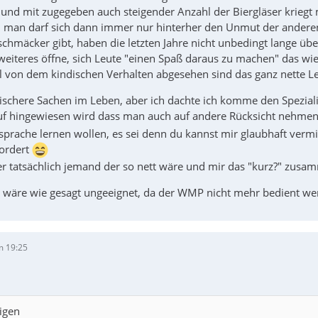
 und mit zugegeben auch steigender Anzahl der Biergläser kriegt
.. man darf sich dann immer nur hinterher den Unmut der anderen 
chmäcker gibt, haben die letzten Jahre nicht unbedingt lange üb
weiteres öffne, sich Leute "einen Spaß daraus zu machen" das wie
l von dem kindischen Verhalten abgesehen sind das ganz nette Leu
gischere Sachen im Leben, aber ich dachte ich komme den Speziali
uf hingewiesen wird dass man auch auf andere Rücksicht nehme
sprache lernen wollen, es sei denn du kannst mir glaubhaft vermitt
fordert
aber tatsächlich jemand der so nett wäre und mir das "kurz?" zusa
 wäre wie gesagt ungeeignet, da der WMP nicht mehr bedient wer
m 19:25
igen