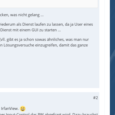
ken, was nicht gelang ...
ederum als Dienst laufen zu lassen, da ja User eines
Dienst mit einem GUI zu starten ...
(vll. gibt es ja schon sowas ähnliches, was man nur
en Lösungsversuche einzugreifen, damit das ganze
#2
 IrfanView.
per Input-Control das PW abgefragt wird. Dazu brauchst