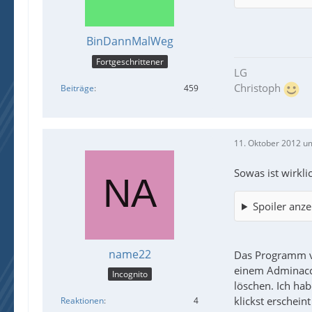
BinDannMalWeg
Fortgeschrittener
LG
Christoph
Beiträge
459
11. Oktober 2012 u
Sowas ist wirkl
Spoiler anze
name22
Das Programm ve
einem Adminacco
Incognito
löschen. Ich hab
klickst erschei
Reaktionen
4