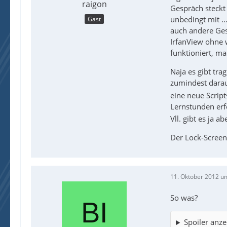
raigon
Gespräch steckt
unbedingt mit .
Gast
auch andere Ges
IrfanView ohne 
funktioniert, ma
Naja es gibt tra
zumindest dara
eine neue Script
Lernstunden er
Vll. gibt es ja 
Der Lock-Screen
11. Oktober 2012 u
So was?
Spoiler anze