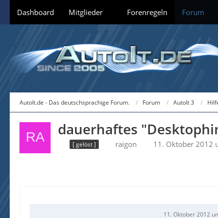
Dashboard
Mitglieder
Forenregeln
Forum
AutoIt.de - Das deutschsprachige Forum.
Forum
AutoIt 3
Hil
dauerhaftes "Desktophi
raigon
11. Oktober 2012 
[ gelöst ]
11. Oktober 2012 u