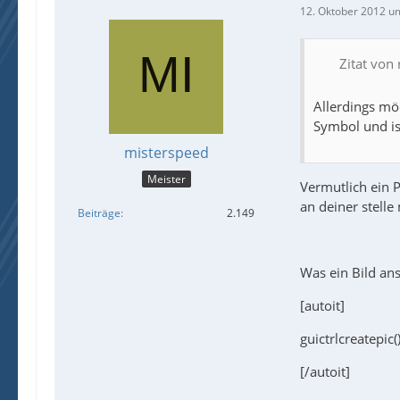
12. Oktober 2012 u
Zitat von
Allerdings möc
Symbol und i
misterspeed
Meister
Vermutlich ein 
an deiner stell
Beiträge
2.149
Was ein Bild ans
[autoit]
guictrlcreatepic(
[/autoit]