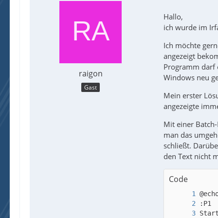
Hallo,
ich wurde im Ir
Ich möchte gern
angezeigt bekom
Programm darf e
raigon
Windows neu ge
Gast
Mein erster Lösu
angezeigte imme
Mit einer Batch
man das umgehen
schließt. Darüb
den Text nicht m
Code