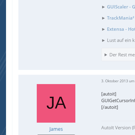
►
GUIScaler - 
►
TrackMania² 
►
Extensa - Ho
► Lust auf ein k
Der Rest me
3. Oktober 2013 um
[autoit]
GUIGetCursorIn
[/autoit]
AutoIt Version (
James