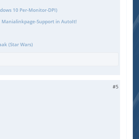
ndows 10 Per-Monitor-DPI)
 Manialinkpage-Support in AutoIt!
aak (Star Wars)
#5