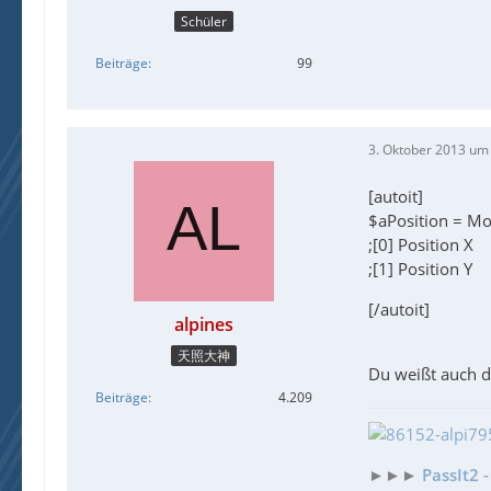
Schüler
Beiträge
99
3. Oktober 2013 um
[autoit]
$aPosition = Mo
;[0] Position X
;[1] Position Y
[/autoit]
alpines
天照大神
Du weißt auch d
Beiträge
4.209
►►►
PassIt2 