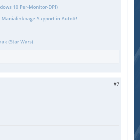
ndows 10 Per-Monitor-DPI)
 Manialinkpage-Support in AutoIt!
aak (Star Wars)
#7