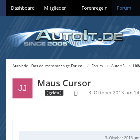
Dashboard
Mitglieder
Forenregeln
Forum
AutoIt.de - Das deutschsprachige Forum.
Forum
AutoIt 3
Hil
Maus Cursor
jjj
3. Oktober 2013 um 14
[ gelöst ]
3. Oktober 2013 um