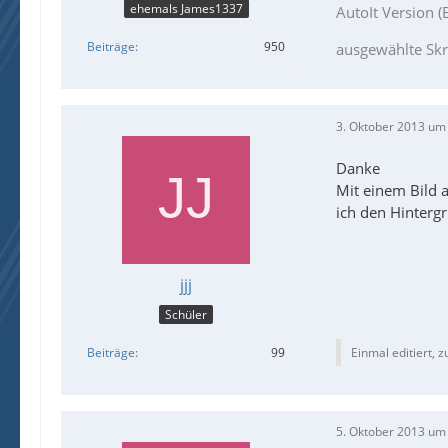
ehemals James1337
AutoIt Version (B
Beiträge
950
ausgewählte Skr
3. Oktober 2013 um
Danke
Mit einem Bild a
ich den Hinterg
jjj
Schüler
Beiträge
99
Einmal editiert, z
5. Oktober 2013 um