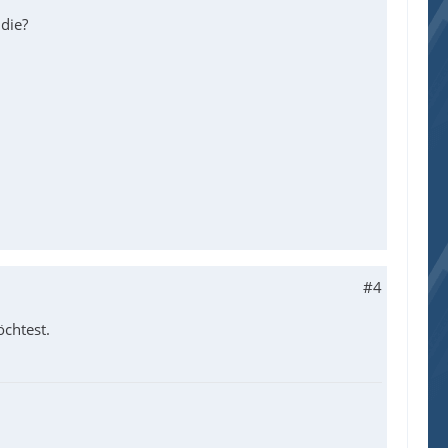
die?
#4
chtest.