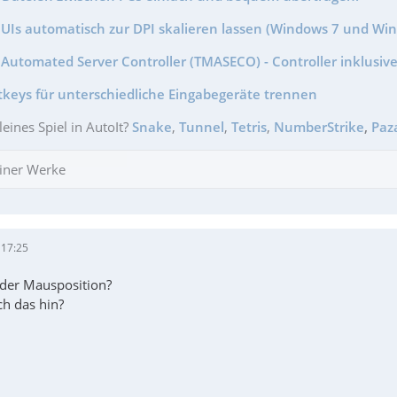
GUIs automatisch zur DPI skalieren lassen (Windows 7 und Wi
Automated Server Controller (TMASECO) - Controller inklusive
tkeys für unterschiedliche Eingabegeräte trennen
leines Spiel in AutoIt?
Snake
,
Tunnel
,
Tetris
,
NumberStrike
,
Paz
iner Werke
 17:25
 der Mausposition?
h das hin?