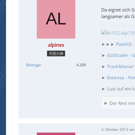
Da eignet sich 
langsamer als G
►►►
PassIt2 
alpines
天照大神
►
GUIScaler - 
Beiträge
4.209
►
TrackMania² 
►
Extensa - Ho
► Lust auf ein k
Der Rest me
3. Oktober 2013 um