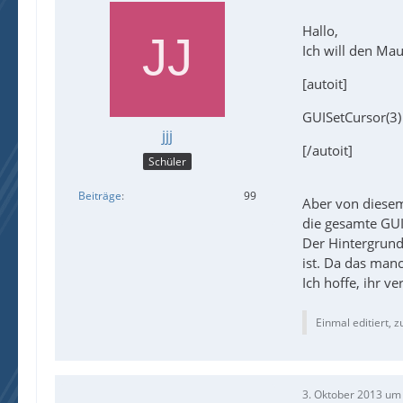
Hallo,
Ich will den Mau
[autoit]
GUISetCursor(3)
jjj
[/autoit]
Schüler
Beiträge
99
Aber von diesem 
die gesamte GUI 
Der Hintergrund 
ist. Da das manc
Ich hoffe, ihr v
Einmal editiert, z
3. Oktober 2013 um