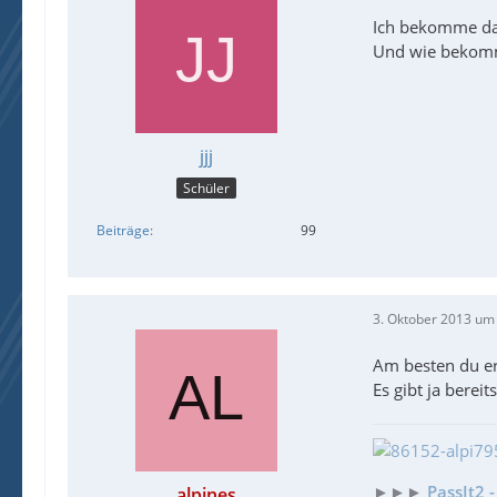
Ich bekomme das 
Und wie bekommt
jjj
Schüler
Beiträge
99
3. Oktober 2013 um
Am besten du er
Es gibt ja berei
►►►
PassIt2 
alpines