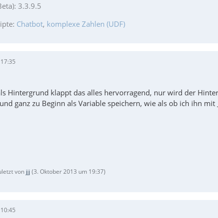
eta): 3.3.9.5
ipte:
Chatbot
,
komplexe Zahlen (UDF)
 17:35
ls Hintergrund klappt das alles hervorragend, nur wird der Hinte
rund ganz zu Beginn als Variable speichern, wie als ob ich ihn m
uletzt von
jjj
(
3. Oktober 2013 um 19:37
)
 10:45