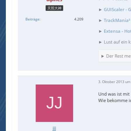
天照大神
►
GUIScaler - 
Beiträge
4.209
►
TrackMania² 
►
Extensa - Ho
► Lust auf ein k
Der Rest me
3. Oktober 2013 um
Und was ist mit
Wie bekomme ic
jjj