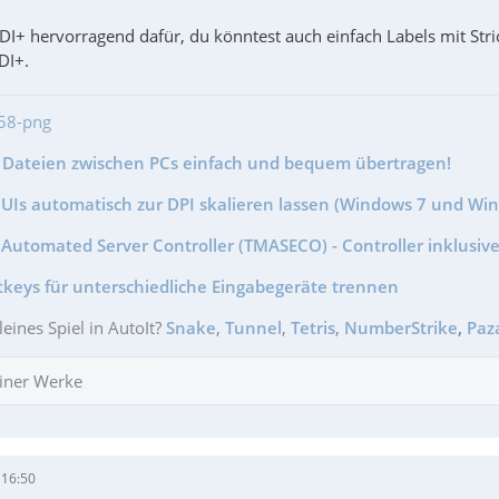
GDI+ hervorragend dafür, du könntest auch einfach Labels mit Str
DI+.
- Dateien zwischen PCs einfach und bequem übertragen!
GUIs automatisch zur DPI skalieren lassen (Windows 7 und Wi
Automated Server Controller (TMASECO) - Controller inklusive
tkeys für unterschiedliche Eingabegeräte trennen
leines Spiel in AutoIt?
Snake
,
Tunnel
,
Tetris
,
NumberStrike
,
Paz
iner Werke
 16:50