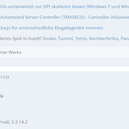
GUIs automatisch zur DPI skalieren lassen (Windows 7 und Wi
Automated Server Controller (TMASECO) - Controller inklusive
tkeys für unterschiedliche Eingabegeräte trennen
leines Spiel in AutoIt?
Snake
,
Tunnel
,
Tetris
,
NumberStrike
,
Paz
iner Werke
 17:33
fo
Prod): 3.3.14.2