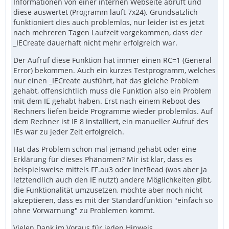
Informationen von einer internen Webseite abruft und
diese auswertet (Programm läuft 7x24). Grundsätzlich
funktioniert dies auch problemlos, nur leider ist es jetzt
nach mehreren Tagen Laufzeit vorgekommen, dass der
_IECreate dauerhaft nicht mehr erfolgreich war.
Der Aufruf diese Funktion hat immer einen RC=1 (General
Error) bekommen. Auch ein kurzes Testprogramm, welches
nur einen _IECreate ausführt, hat das gleiche Problem
gehabt, offensichtlich muss die Funktion also ein Problem
mit dem IE gehabt haben. Erst nach einem Reboot des
Rechners liefen beide Programme wieder problemlos. Auf
dem Rechner ist IE 8 installiert, ein manueller Aufruf des
IEs war zu jeder Zeit erfolgreich.
Hat das Problem schon mal jemand gehabt oder eine
Erklärung für dieses Phänomen? Mir ist klar, dass es
beispielsweise mittels FF.au3 oder InetRead (was aber ja
letztendlich auch den IE nutzt) andere Möglichkeiten gibt,
die Funktionalität umzusetzen, möchte aber noch nicht
akzeptieren, dass es mit der Standardfunktion "einfach so
ohne Vorwarnung" zu Problemen kommt.
Vielen Dank im Voraus für jeden Hinweis.