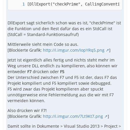
[DllExport("checkPrime", CallingConvention =
DllExport sagt sicherlich schon was es ist, "checkPrime" ist
die Funktion und den Rest dafür das es ein StdCall ist
(StdCall = Standard-Funktionsaufruf)
Mittlerweile sieht mein Code so aus.
[Blockierte Grafik:
http://i.imgur.com/IopYRq5.png
]
Jetzt ist eigentlich alles fertig und nichts steht mehr im
Weg unsere DLL endlich zu kompilieren, also können wir
entweder
F7
drücken oder
F5
Der Unterschied zwischen F7 und F5 ist der, dass F7 das
Projekt kompiliert und F5 kompiliert sowie debugged.
F5 wird zwar das Projekt kompilieren aber spuckt
unnötigerweise eine Fehlermeldung aus die wir mit F7
vermeiden können.
Also drücken wir F7!
[Blockierte Grafik:
http://i.imgur.com/7Lt9Kt7.png
]
Damit sollte in Dokumente > Visual Studio 2013 > Project >