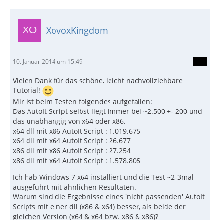
XovoxKingdom
10. Januar 2014 um 15:49
Vielen Dank für das schöne, leicht nachvollziehbare
Tutorial!
Mir ist beim Testen folgendes aufgefallen:
Das AutoIt Script selbst liegt immer bei ~2.500 +- 200 und
das unabhängig von x64 oder x86.
End Class
x64 dll mit x86 AutoIt Script : 1.019.675
x64 dll mit x64 AutoIt Script : 26.677
x86 dll mit x86 AutoIt Script : 27.254
x86 dll mit x64 AutoIt Script : 1.578.805
Ich hab Windows 7 x64 installiert und die Test ~2-3mal
ausgeführt mit ähnlichen Resultaten.
Warum sind die Ergebnisse eines 'nicht passenden' AutoIt
Scripts mit einer dll (x86 & x64) besser, als beide der
gleichen Version (x64 & x64 bzw. x86 & x86)?