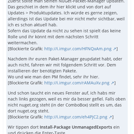
Zuerst sollte man seinen NuGet-Packet-Manager updaten.
Das geschiet in dem ihr hier klickt und von dort auf
Updates > Produktupdates. Ich würde es gerne zeigen,
allerdings ist das Update bei mir nicht mehr sichtbar, weil
ich es schon aktuell hab.
Sofern das Update da nicht zu sehen ist spielt das keine
Rolle und ihr könnt mit dem nächsten Schritt
weitermachen.
[Blockierte Grafik:
http://i.imgur.com/HFNQxAm.png
]
Nachdem ihr euren Paket-Manager geupdatet habt, oder
auch nicht, fahren wir mit folgendem Schritt vor. Dem
installieren der benötigten Pakete.
Wo und wie man den PM findet, sehr ihr hier.
[Blockierte Grafik:
http://i.imgur.com/rAMAuXv.png
]
Und schon taucht ein neues Fenster auf, ich habs mir
nach links gezogen, weil es mir da besser gefiel. Falls oben
nicht nuget.org steht (in der ComboBox) stellt es um, das
dort nuget.org steht.
[Blockierte Grafik:
http://i.imgur.com/eh4PjC2.png
]
Wir tippen dort
Install-Package UnmanagedExports
ein
und drücken die Enter-Taste.