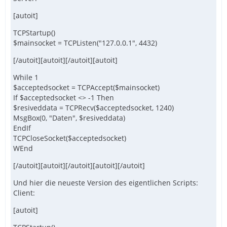
[autoit]
TCPStartup()
$mainsocket = TCPListen("127.0.0.1", 4432)
[/autoit][autoit][/autoit][autoit]
While 1
$acceptedsocket = TCPAccept($mainsocket)
If $acceptedsocket <> -1 Then
$resiveddata = TCPRecv($acceptedsocket, 1240)
MsgBox(0, "Daten", $resiveddata)
EndIf
TCPCloseSocket($acceptedsocket)
WEnd
[/autoit][autoit][/autoit][autoit][/autoit]
Und hier die neueste Version des eigentlichen Scripts:
Client:
[autoit]