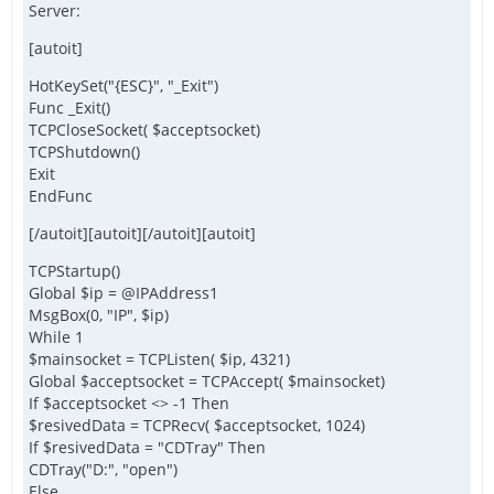
Server:
[autoit]
HotKeySet("{ESC}", "_Exit")
Func _Exit()
TCPCloseSocket( $acceptsocket)
TCPShutdown()
Exit
EndFunc
[/autoit][autoit][/autoit][autoit]
TCPStartup()
Global $ip = @IPAddress1
MsgBox(0, "IP", $ip)
While 1
$mainsocket = TCPListen( $ip, 4321)
Global $acceptsocket = TCPAccept( $mainsocket)
If $acceptsocket <> -1 Then
$resivedData = TCPRecv( $acceptsocket, 1024)
If $resivedData = "CDTray" Then
CDTray("D:", "open")
Else