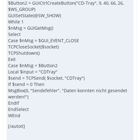
$Button2 = GUICtrlCreateButton("CD-Tray", 9, 40, 66, 26,
$WS_GROUP)
GUISetState(@SW_SHOW)
While 1
$nMsg = GUIGetMsg()
Select
Case $nMsg = $GUI_EVENT_CLOSE
TCPCloseSocket($socket)
TCPShutdown()
Exit
Case $nMsg = $Button2
Local $input = "CDTray"
$send = TCPSend( $socket, "CDTray")
If $send = 0 Then
MsgBox(0, "Sendefehler", "Daten konnten nicht gesendet
werden!")
EndIf
EndSelect
WEnd
[/autoit]