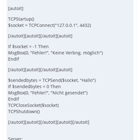
[autoit]
TCPStartup()
$socket = TCPConnect("127.0.0.1", 4432)
[/autoit][autoit][/autoit][autoit]
If $socket = -1 Then
MsgBox(0, "Fehler!", "Keine Verbng. möglich")
EndIf
[/autoit][autoit][/autoit][autoit]
$sendedbytes = TCPSend($socket, "Hallo")
If $sendedbytes = 0 Then
MsgBox(0, "Fehler!", "Nicht gesendet")
EndIf
TCPCloseSocket($socket)
TCPShutdown()
[/autoit][autoit][/autoit][autoit][/autoit]
Server: