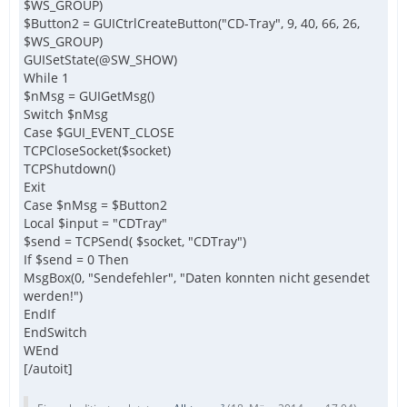
$WS_GROUP)
$Button2 = GUICtrlCreateButton("CD-Tray", 9, 40, 66, 26,
$WS_GROUP)
GUISetState(@SW_SHOW)
While 1
$nMsg = GUIGetMsg()
Switch $nMsg
Case $GUI_EVENT_CLOSE
TCPCloseSocket($socket)
TCPShutdown()
Exit
Case $nMsg = $Button2
Local $input = "CDTray"
$send = TCPSend( $socket, "CDTray")
If $send = 0 Then
MsgBox(0, "Sendefehler", "Daten konnten nicht gesendet
werden!")
EndIf
EndSwitch
WEnd
[/autoit]