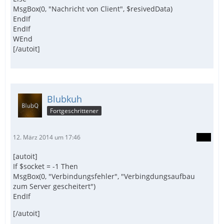
MsgBox(0, "Nachricht von Client", $resivedData)
EndIf
EndIf
WEnd
[/autoit]
Blubkuh
Fortgeschrittener
12. März 2014 um 17:46
[autoit]
If $socket = -1 Then
MsgBox(0, "Verbindungsfehler", "Verbingdungsaufbau
zum Server gescheitert")
EndIf
[/autoit]