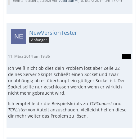
Einmal editiert, zuletzt von
Albtraum²
(
18. März 2014 um 17:04
)
NewVersionTester
Anfänger
11. März 2014 um 19:36
Ich weiß nicht ob dies dein Problem löst aber Zeile 22
deines Server-Skripts schließt einen Socket und zwar
unabhängig ob es überhaupt ein gültiger Socket ist. Der
Socket sollte nur geschlossen werden wenn er wirklich
nicht mehr gebraucht wird.
Ich empfehle dir die Beispielskripts zu
TCPConnect
und
TCPListen
von AutoIt anzuschauen. Vielleicht helfen diese
dir mehr weiter das Problem zu lösen.