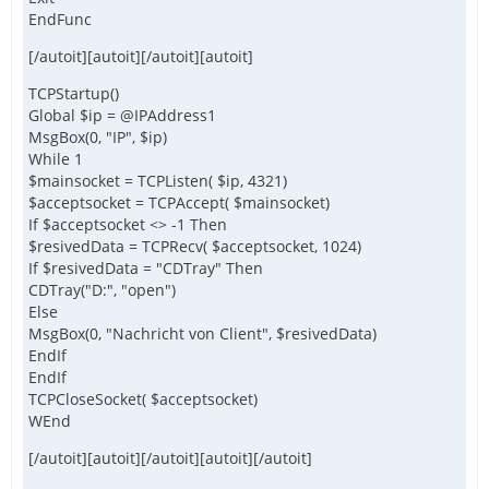
EndFunc
[/autoit][autoit][/autoit][autoit]
TCPStartup()
Global $ip = @IPAddress1
MsgBox(0, "IP", $ip)
While 1
$mainsocket = TCPListen( $ip, 4321)
$acceptsocket = TCPAccept( $mainsocket)
If $acceptsocket <> -1 Then
$resivedData = TCPRecv( $acceptsocket, 1024)
If $resivedData = "CDTray" Then
CDTray("D:", "open")
Else
MsgBox(0, "Nachricht von Client", $resivedData)
EndIf
EndIf
TCPCloseSocket( $acceptsocket)
WEnd
[/autoit][autoit][/autoit][autoit][/autoit]