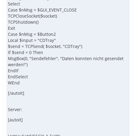
Select
Case $nMsg = $GUI_EVENT_CLOSE
TCPCloseSocket($socket)
TCPShutdown()
Exit
Case $nMsg = $Button2
Local $input = "CDTray"
$send = TCPSend( $socket, "CDTray")
If $send = 0 Then
MsgBox(0, "Sendefehler", "Daten konnten nicht gesendet
werden!")
EndIf
EndSelect
WEnd
[/autoit]
Server:
[autoit]