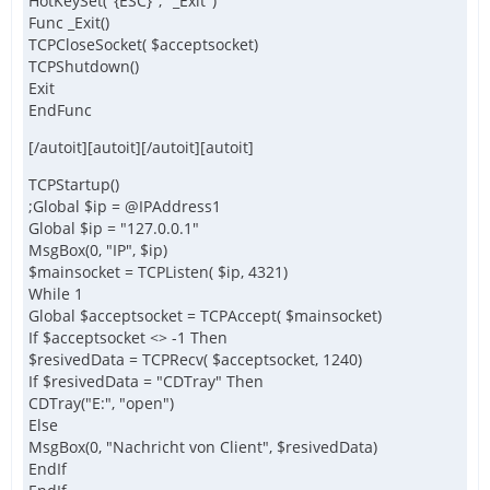
HotKeySet("{ESC}", "_Exit")
Func _Exit()
TCPCloseSocket( $acceptsocket)
TCPShutdown()
Exit
EndFunc
[/autoit][autoit][/autoit][autoit]
TCPStartup()
;Global $ip = @IPAddress1
Global $ip = "127.0.0.1"
MsgBox(0, "IP", $ip)
$mainsocket = TCPListen( $ip, 4321)
While 1
Global $acceptsocket = TCPAccept( $mainsocket)
If $acceptsocket <> -1 Then
$resivedData = TCPRecv( $acceptsocket, 1240)
If $resivedData = "CDTray" Then
CDTray("E:", "open")
Else
MsgBox(0, "Nachricht von Client", $resivedData)
EndIf