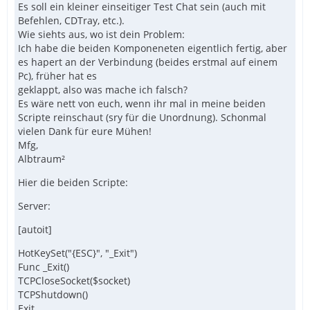
Es soll ein kleiner einseitiger Test Chat sein (auch mit
Befehlen, CDTray, etc.).
Wie siehts aus, wo ist dein Problem:
Ich habe die beiden Komponeneten eigentlich fertig, aber
es hapert an der Verbindung (beides erstmal auf einem
Pc), früher hat es
geklappt, also was mache ich falsch?
Es wäre nett von euch, wenn ihr mal in meine beiden
Scripte reinschaut (sry für die Unordnung). Schonmal
vielen Dank für eure Mühen!
Mfg,
Albtraum²
Hier die beiden Scripte:
Server:
[autoit]
HotKeySet("{ESC}", "_Exit")
Func _Exit()
TCPCloseSocket($socket)
TCPShutdown()
Exit