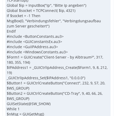
TCPStartup()
Global $ip = InputBox("Ip", "Bitte Ip angeben")
Global $socket = TCPConnect( $ip, 4321)
If $socket = -1 Then
MsgBox(0, "Verbindungsfehler", "Verbingdungsaufbau
zum Server gescheitert")
EndIf
#include <ButtonConstants.au3>
#include <GUIConstantsEx.au3>
#include <GuiIPAddress.au3>
#include <WindowsConstants.au3>
$Form1 = GUICreate("Client-Server - by Albtraum²", 317,
180, 355, 194)
$IPAddress1 = _GUICtrlIpAddress_Create($Form1, 9, 8, 212,
19)
_GUICtrlIpAddress_Set($IPAddress1, "0.0.0.0")
$Button1 = GUICtrlCreateButton("Connect", 232, 9, 57, 20,
$WS_GROUP)
$Button2 = GUICtrlCreateButton("CD-Tray", 9, 40, 66, 26,
$WS_GROUP)
GUISetState(@SW_SHOW)
While 1
$nMsg = GUIGetMsg()