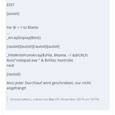
EDIT
[autoit]
For $i = 1 to $Seite
...
_ArrayDisplay($test)
[/autoit][autoit][/autoit][autoit]
_FileWriteFromArray($sFile, $Name, -1 &@CRLF)
Run("notepad.exe " & $sFile); Kontrolle
next
[/autoit]
Also jeder Durchlauf wird geschrieben, nur nicht
angehängt!
Einmal editiert, zuletzt von
Ilse
(
16. November 2014 um 16:16
)