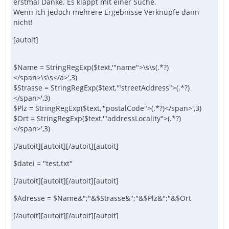
erstmal Danke. Es klappt mit einer Suche.
Wenn ich jedoch mehrere Ergebnisse Verknüpfe dann
nicht!
[autoit]
$Name = StringRegExp($text,'"name">\s\s(.*?)
</span>\s\s</a>',3)
$Strasse = StringRegExp($text,'"streetAddress">(.*?)
</span>',3)
$Plz = StringRegExp($text,'"postalCode">(.*?)</span>',3)
$Ort = StringRegExp($text,'"addressLocality">(.*?)
</span>',3)
[/autoit][autoit][/autoit][autoit]
$datei = "test.txt"
[/autoit][autoit][/autoit][autoit]
$Adresse = $Name&";"&$Strasse&";"&$Plz&";"&$Ort
[/autoit][autoit][/autoit][autoit]