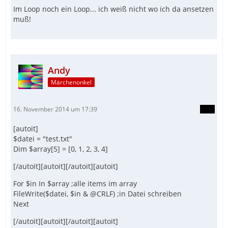
Im Loop noch ein Loop... ich weiß nicht wo ich da ansetzen
muß!
Andy
Märchenonkel
16. November 2014 um 17:39
[autoit]
$datei = "test.txt"
Dim $array[5] = [0, 1, 2, 3, 4]
[/autoit][autoit][/autoit][autoit]
For $in In $array ;alle items im array
FileWrite($datei, $in & @CRLF) ;in Datei schreiben
Next
[/autoit][autoit][/autoit][autoit]