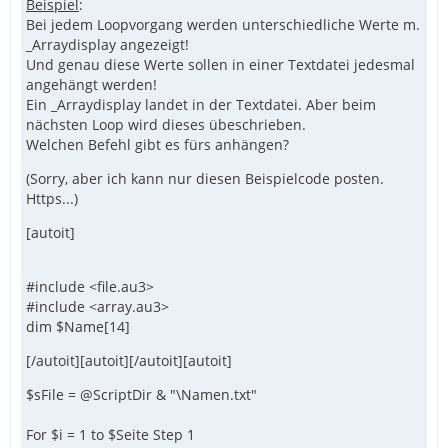
Beispiel
:
Bei jedem Loopvorgang werden unterschiedliche Werte m.
_Arraydisplay angezeigt!
Und genau diese Werte sollen in einer Textdatei jedesmal
angehängt werden!
Ein _Arraydisplay landet in der Textdatei. Aber beim
nächsten Loop wird dieses übeschrieben.
Welchen Befehl gibt es fürs anhängen?
(Sorry, aber ich kann nur diesen Beispielcode posten.
Https...)
[autoit]
#include <file.au3>
#include <array.au3>
dim $Name[14]
[/autoit][autoit][/autoit][autoit]
$sFile = @ScriptDir & "\Namen.txt"
For $i = 1 to $Seite Step 1