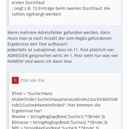
ersten Durchlauf
; zeigt z.B. 13 Einträge beim zweiten Durchlauf, die
sollten ngehängt werden!
Wenn mehrere Adressfelder gefunden werden, dann
muss man je nach Anzahl der vom RegEx gefundenen
Ergebnisse den Text aufbauen!
Jedenfalls ist suboptimal, dass im 11. Post plötzlich von
ADRESSEN gesprochen wird, im 1. Post steht nur was von
NAMEN! Und wenn ich dann lese
Zitat von Ilse
$Text = "Suche1Hans
MüllerEnde1,Suche2HauptstrasseEnde2,Suche366554E
nde3,Suche4HamelnEnde4"; hier kommen die
Ergebnisse her!
$Name = StringRegExp($text,'Suche1(.*?)Ende',3)
$Strasse = StringRegExp($text,'Suche2(.*?)Ende',3)
$Plz = StringRegExp($text,'Suche3(.*?)Ende',3)