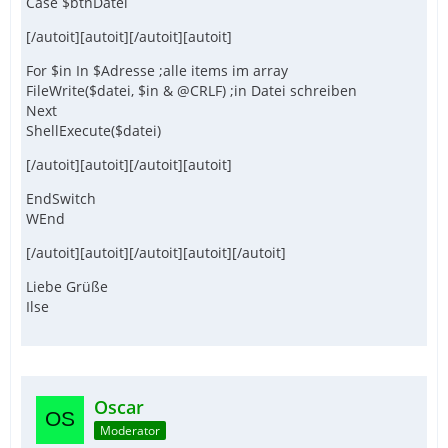
Case $btnDatei
[/autoit][autoit][/autoit][autoit]
For $in In $Adresse ;alle items im array
FileWrite($datei, $in & @CRLF) ;in Datei schreiben
Next
ShellExecute($datei)
[/autoit][autoit][/autoit][autoit]
EndSwitch
WEnd
[/autoit][autoit][/autoit][autoit][/autoit]
Liebe Grüße
Ilse
Oscar
Moderator