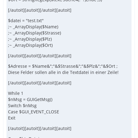
[/autoit][autoit][/autoit][autoit]
$datei = "test.txt"
;~ _ArrayDisplay($Name)
;~ _ArrayDisplay($Strasse)
;~ _ArrayDisplay($Plz)
;~ _ArrayDisplay($Ort)
[/autoit][autoit][/autoit][autoit]
$Adresse = $Name&";"&$Strasse&";"&$Plz&";"&$Ort ;
Diese Felder sollen alle in die Textdatei in einer Zeile!
[/autoit][autoit][/autoit][autoit]
While 1
$nMsg = GUIGetMsg()
Switch $nMsg
Case $GUI_EVENT_CLOSE
Exit
[/autoit][autoit][/autoit][autoit]