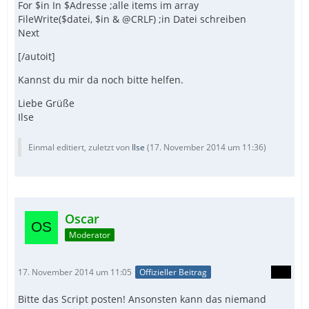
For $in In $Adresse ;alle items im array
FileWrite($datei, $in & @CRLF) ;in Datei schreiben
Next
[/autoit]
Kannst du mir da noch bitte helfen.
Liebe Grüße
Ilse
Einmal editiert, zuletzt von
Ilse
(
17. November 2014 um 11:36
)
Oscar
Moderator
17. November 2014 um 11:05
Offizieller Beitrag
Bitte das Script posten! Ansonsten kann das niemand