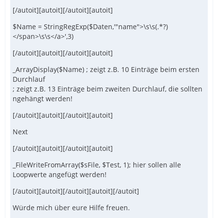
[/autoit][autoit][/autoit][autoit]
$Name = StringRegExp($Daten,'"name">\s\s(.*?)
</span>\s\s</a>',3)
[/autoit][autoit][/autoit][autoit]
_ArrayDisplay($Name) ; zeigt z.B. 10 Einträge beim ersten
Durchlauf
; zeigt z.B. 13 Einträge beim zweiten Durchlauf, die sollten
ngehängt werden!
[/autoit][autoit][/autoit][autoit]
Next
[/autoit][autoit][/autoit][autoit]
_FileWriteFromArray($sFile, $Test, 1); hier sollen alle
Loopwerte angefügt werden!
[/autoit][autoit][/autoit][autoit][/autoit]
Würde mich über eure Hilfe freuen.