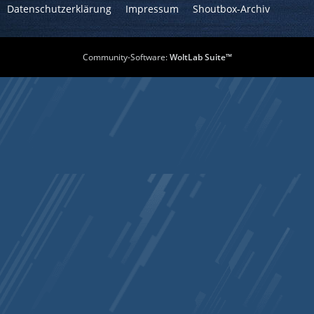
Datenschutzerklärung
Impressum
Shoutbox-Archiv
Community-Software:
WoltLab Suite™