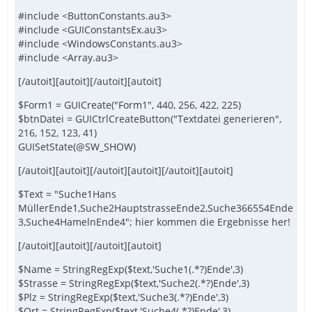
#include <ButtonConstants.au3>
#include <GUIConstantsEx.au3>
#include <WindowsConstants.au3>
#include <Array.au3>
[/autoit][autoit][/autoit][autoit]
$Form1 = GUICreate("Form1", 440, 256, 422, 225)
$btnDatei = GUICtrlCreateButton("Textdatei generieren",
216, 152, 123, 41)
GUISetState(@SW_SHOW)
[/autoit][autoit][/autoit][autoit][/autoit][autoit]
$Text = "Suche1Hans
MüllerEnde1,Suche2HauptstrasseEnde2,Suche366554Ende
3,Suche4HamelnEnde4"; hier kommen die Ergebnisse her!
[/autoit][autoit][/autoit][autoit]
$Name = StringRegExp($text,'Suche1(.*?)Ende',3)
$Strasse = StringRegExp($text,'Suche2(.*?)Ende',3)
$Plz = StringRegExp($text,'Suche3(.*?)Ende',3)
$Ort = StringRegExp($text,'Suche4(.*?)Ende',3)