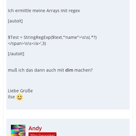
Ich ermittle meine Arrays mit regex
[autoit]
$Test = StringRegExp($text,'"name">\s\s(.*?)
</span>\s\s</a>',3)
[/autoit]
muß ich das dann auch mit
dim
machen?
Liebe Grüße
Ilse
Andy
Märchenonkel