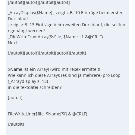
[/autoit][autoit][/autoit][autoit]
_ArrayDisplay($Name) ; zeigt z.B. 10 Einträge beim ersten
Durchlauf
; zeigt z.B. 13 Einträge beim zweiten Durchlauf, die sollten
ngehängt werden!
_FileWriteFromArray($sFile, $Name, -1 &@CRLF)
Next
[/autoit][autoit][/autoit][autoit][/autoit]
$
Name
ist ein Array! (wird mit rexex ermittelt!
Wie kann ich diese Arrays (es sind ja mehrere) pro Loop
(_Arraydisplay z. 13)
in die textdatei schreiben?
[autoit]
FileWriteLine($file, $Name[$i] & @CRLF)
[/autoit]