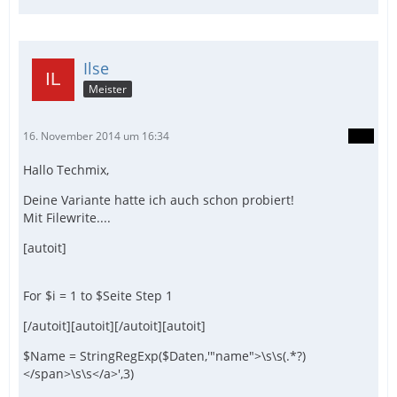
Ilse
Meister
16. November 2014 um 16:34
Hallo Techmix,
Deine Variante hatte ich auch schon probiert!
Mit Filewrite....
[autoit]
For $i = 1 to $Seite Step 1
[/autoit][autoit][/autoit][autoit]
$Name = StringRegExp($Daten,'"name">\s\s(.*?)
</span>\s\s</a>',3)