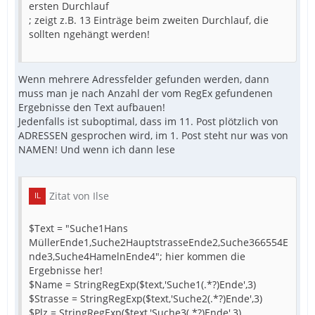
ersten Durchlauf
; zeigt z.B. 13 Einträge beim zweiten Durchlauf, die
sollten ngehängt werden!
Wenn mehrere Adressfelder gefunden werden, dann
muss man je nach Anzahl der vom RegEx gefundenen
Ergebnisse den Text aufbauen!
Jedenfalls ist suboptimal, dass im 11. Post plötzlich von
ADRESSEN gesprochen wird, im 1. Post steht nur was von
NAMEN! Und wenn ich dann lese
Zitat von Ilse
$Text = "Suche1Hans
MüllerEnde1,Suche2HauptstrasseEnde2,Suche366554E
nde3,Suche4HamelnEnde4"; hier kommen die
Ergebnisse her!
$Name = StringRegExp($text,'Suche1(.*?)Ende',3)
$Strasse = StringRegExp($text,'Suche2(.*?)Ende',3)
$Plz = StringRegExp($text,'Suche3(.*?)Ende',3)