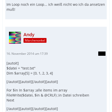
Im Loop noch ein Loop... ich weiß nicht wo ich da ansetzen
muß!
Andy
Märchenonkel
16. November 2014 um 17:39
[autoit]
$datei = "test.txt"
Dim $array[5] = [0, 1, 2, 3, 4]
[/autoit][autoit][/autoit][autoit]
For $in In $array ;alle items im array
FileWrite($datei, $in & @CRLF) ;in Datei schreiben
Next
[/autoit][autoit][/autoit][autoit]