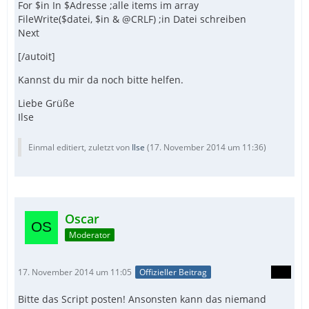
For $in In $Adresse ;alle items im array
FileWrite($datei, $in & @CRLF) ;in Datei schreiben
Next
[/autoit]
Kannst du mir da noch bitte helfen.
Liebe Grüße
Ilse
Einmal editiert, zuletzt von
Ilse
(
17. November 2014 um 11:36
)
Oscar
Moderator
17. November 2014 um 11:05
Offizieller Beitrag
Bitte das Script posten! Ansonsten kann das niemand