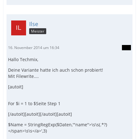
Ilse
Meister
16. November 2014 um 16:34
Hallo Techmix,
Deine Variante hatte ich auch schon probiert!
Mit Filewrite....
[autoit]
For $i = 1 to $Seite Step 1
[/autoit][autoit][/autoit][autoit]
$Name = StringRegExp($Daten,'"name">\s\s(.*?)
</span>\s\s</a>',3)