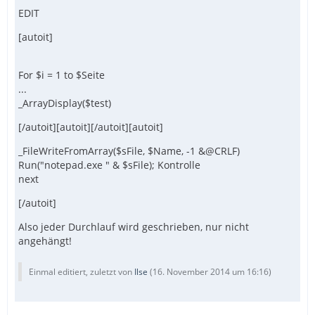
EDIT
[autoit]
For $i = 1 to $Seite
...
_ArrayDisplay($test)
[/autoit][autoit][/autoit][autoit]
_FileWriteFromArray($sFile, $Name, -1 &@CRLF)
Run("notepad.exe " & $sFile); Kontrolle
next
[/autoit]
Also jeder Durchlauf wird geschrieben, nur nicht
angehängt!
Einmal editiert, zuletzt von
Ilse
(
16. November 2014 um 16:16
)