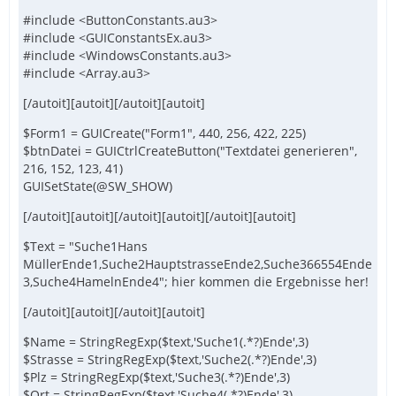
#include <ButtonConstants.au3>
#include <GUIConstantsEx.au3>
#include <WindowsConstants.au3>
#include <Array.au3>
[/autoit][autoit][/autoit][autoit]
$Form1 = GUICreate("Form1", 440, 256, 422, 225)
$btnDatei = GUICtrlCreateButton("Textdatei generieren",
216, 152, 123, 41)
GUISetState(@SW_SHOW)
[/autoit][autoit][/autoit][autoit][/autoit][autoit]
$Text = "Suche1Hans
MüllerEnde1,Suche2HauptstrasseEnde2,Suche366554Ende
3,Suche4HamelnEnde4"; hier kommen die Ergebnisse her!
[/autoit][autoit][/autoit][autoit]
$Name = StringRegExp($text,'Suche1(.*?)Ende',3)
$Strasse = StringRegExp($text,'Suche2(.*?)Ende',3)
$Plz = StringRegExp($text,'Suche3(.*?)Ende',3)
$Ort = StringRegExp($text,'Suche4(.*?)Ende',3)