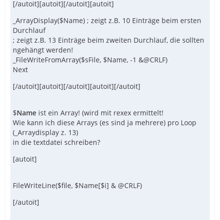
[/autoit][autoit][/autoit][autoit]
_ArrayDisplay($Name) ; zeigt z.B. 10 Einträge beim ersten
Durchlauf
; zeigt z.B. 13 Einträge beim zweiten Durchlauf, die sollten
ngehängt werden!
_FileWriteFromArray($sFile, $Name, -1 &@CRLF)
Next
[/autoit][autoit][/autoit][autoit][/autoit]
$
Name
ist ein Array! (wird mit rexex ermittelt!
Wie kann ich diese Arrays (es sind ja mehrere) pro Loop
(_Arraydisplay z. 13)
in die textdatei schreiben?
[autoit]
FileWriteLine($file, $Name[$i] & @CRLF)
[/autoit]