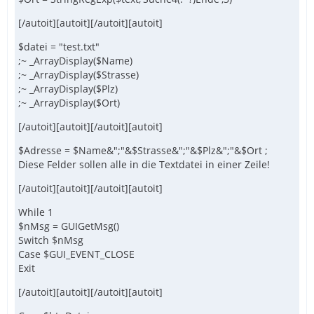
[/autoit][autoit][/autoit][autoit]
$datei = "test.txt"
;~ _ArrayDisplay($Name)
;~ _ArrayDisplay($Strasse)
;~ _ArrayDisplay($Plz)
;~ _ArrayDisplay($Ort)
[/autoit][autoit][/autoit][autoit]
$Adresse = $Name&";"&$Strasse&";"&$Plz&";"&$Ort ;
Diese Felder sollen alle in die Textdatei in einer Zeile!
[/autoit][autoit][/autoit][autoit]
While 1
$nMsg = GUIGetMsg()
Switch $nMsg
Case $GUI_EVENT_CLOSE
Exit
[/autoit][autoit][/autoit][autoit]