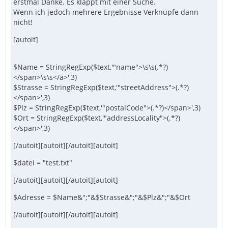
erstmal Danke. Es klappt mit einer Suche.
Wenn ich jedoch mehrere Ergebnisse Verknüpfe dann
nicht!
[autoit]
$Name = StringRegExp($text,'"name">\s\s(.*?)
</span>\s\s</a>',3)
$Strasse = StringRegExp($text,'"streetAddress">(.*?)
</span>',3)
$Plz = StringRegExp($text,'"postalCode">(.*?)</span>',3)
$Ort = StringRegExp($text,'"addressLocality">(.*?)
</span>',3)
[/autoit][autoit][/autoit][autoit]
$datei = "test.txt"
[/autoit][autoit][/autoit][autoit]
$Adresse = $Name&";"&$Strasse&";"&$Plz&";"&$Ort
[/autoit][autoit][/autoit][autoit]