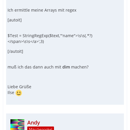
Ich ermittle meine Arrays mit regex
[autoit]
$Test = StringRegExp($text,'"name">\s\s(.*?)
</span>\s\s</a>',3)
[/autoit]
muß ich das dann auch mit
dim
machen?
Liebe Grüße
Ilse
Andy
Märchenonkel