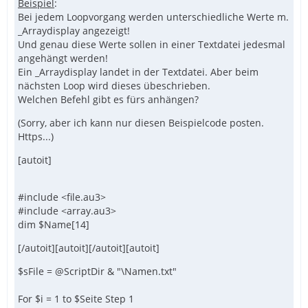
Beispiel
:
Bei jedem Loopvorgang werden unterschiedliche Werte m.
_Arraydisplay angezeigt!
Und genau diese Werte sollen in einer Textdatei jedesmal
angehängt werden!
Ein _Arraydisplay landet in der Textdatei. Aber beim
nächsten Loop wird dieses übeschrieben.
Welchen Befehl gibt es fürs anhängen?
(Sorry, aber ich kann nur diesen Beispielcode posten.
Https...)
[autoit]
#include <file.au3>
#include <array.au3>
dim $Name[14]
[/autoit][autoit][/autoit][autoit]
$sFile = @ScriptDir & "\Namen.txt"
For $i = 1 to $Seite Step 1