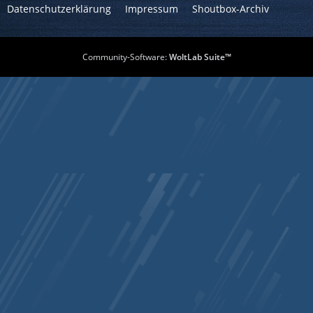
Datenschutzerklärung
Impressum
Shoutbox-Archiv
Community-Software:
WoltLab Suite™