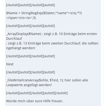
[/autoit][autoit][/autoit][autoit]
$Name = StringRegExp($Daten,'"name">\s\s(.*?)
</span>\s\s</a>',3)
[/autoit][autoit][/autoit][autoit]
_ArrayDisplay($Name) ; zeigt z.B. 10 Einträge beim ersten
Durchlauf
; zeigt z.B. 13 Einträge beim zweiten Durchlauf, die sollten
ngehängt werden!
[/autoit][autoit][/autoit][autoit]
Next
[/autoit][autoit][/autoit][autoit]
_FileWriteFromArray($sFile, $Test, 1); hier sollen alle
Loopwerte angefügt werden!
[/autoit][autoit][/autoit][autoit][/autoit]
Würde mich über eure Hilfe freuen.