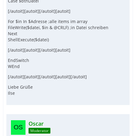
Case $btnDatei
[/autoit][autoit][/autoit][autoit]
For $in In $Adresse ;alle items im array
FileWrite($datei, $in & @CRLF) ;in Datei schreiben
Next
ShellExecute($datei)
[/autoit][autoit][/autoit][autoit]
EndSwitch
WEnd
[/autoit][autoit][/autoit][autoit][/autoit]
Liebe Grüße
Ilse
Oscar
Moderator