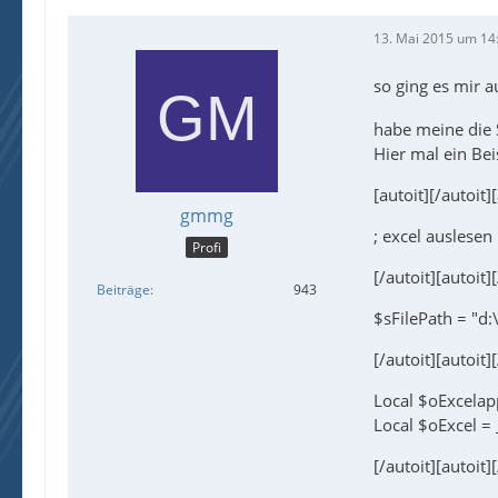
13. Mai 2015 um 14
so ging es mir 
habe meine die 
Hier mal ein Bei
[autoit][/autoit]
gmmg
; excel auslesen
Profi
[/autoit][autoit]
Beiträge
943
$sFilePath = "d:
[/autoit][autoit]
Local $oExcelap
Local $oExcel =
[/autoit][autoit]