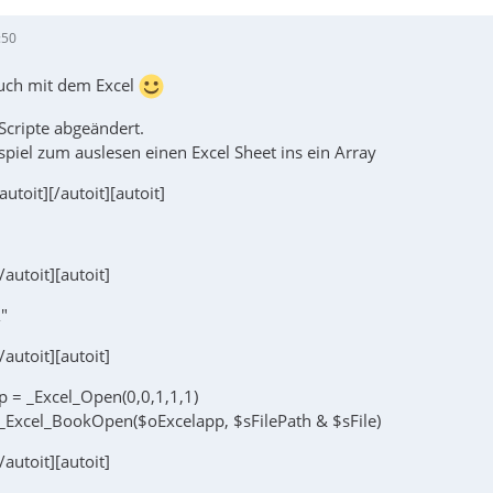
:50
auch mit dem Excel
Scripte abgeändert.
spiel zum auslesen einen Excel Sheet ins ein Array
[autoit][/autoit][autoit]
[/autoit][autoit]
\"
[/autoit][autoit]
p = _Excel_Open(0,0,1,1,1)
 _Excel_BookOpen($oExcelapp, $sFilePath & $sFile)
[/autoit][autoit]