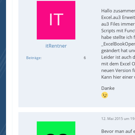
Hallo zusammen.
Excel.au3 Erweit
au3 Files imme
Scripts mit Func
habe stellte ic
_ExcelBookOpen(
itRentner
geändert hat und
Leider ist auch 
Beiträge
6
mit dem Excel Ob
neuen Version f
Kann hier einer
Danke
12. Mai 2015 um 19
Bevor man auf e