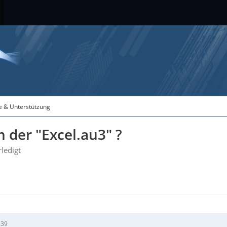
fe & Unterstützung
der "Excel.au3" ?
rledigt
:39