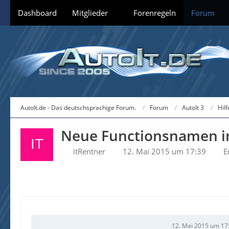
Dashboard
Mitglieder
Forenregeln
Forum
AutoIt.de - Das deutschsprachige Forum.
Forum
AutoIt 3
Hil
Neue Functionsnamen in 
itRentner
12. Mai 2015 um 17:39
E
12. Mai 2015 um 17