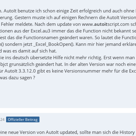
 AutoIt benutze ich schon einige Zeit erfolgreich und auch ohne 
erung. Gestern muste ich auf einigen Rechnern die AutoIt Version
r Fehler meldete. Nach dem update von www.
autoit
script.com sc
tionen aus der Excel.au3 immer das die Function nicht bekannt sei
h fest das die Functionsnamen geändert waren. So lautet die Fun
) sondern jetzt _Excel_BookOpen(). Kann mir hier jemand erkl
 was es damit auf sich hat.
die ins deutsch übersetzte Hilfe nicht mehr richtig. Erst wenn m
jct grunsätzlich geändert hat. In der alten Version war noch ein
ür AutoIt 3.3.12.0 gibt es keine Versionsnummer mehr für die Exc
 was dazu sagen ?
:24
Offizieller Beitrag
ine neue Version von AutoIt updated, sollte man sich die History