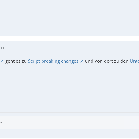
:11
geht es zu
Script breaking changes
und von dort zu den
Unte
e