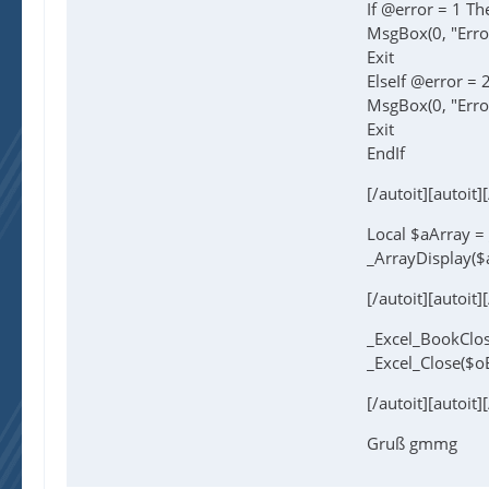
If @error = 1 Th
MsgBox(0, "Error
Exit
ElseIf @error = 
MsgBox(0, "Error
Exit
EndIf
[/autoit][autoit]
Local $aArray =
_ArrayDisplay($
[/autoit][autoit]
_Excel_BookClos
_Excel_Close($oE
[/autoit][autoit]
Gruß gmmg