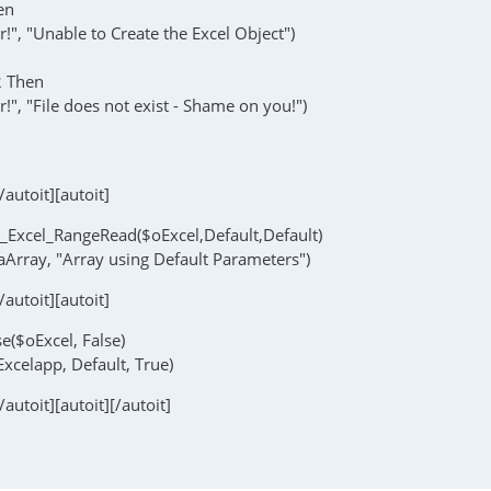
en
!", "Unable to Create the Excel Object")
2 Then
!", "File does not exist - Shame on you!")
[/autoit][autoit]
 _Excel_RangeRead($oExcel,Default,Default)
aArray, "Array using Default Parameters")
[/autoit][autoit]
e($oExcel, False)
xcelapp, Default, True)
[/autoit][autoit][/autoit]