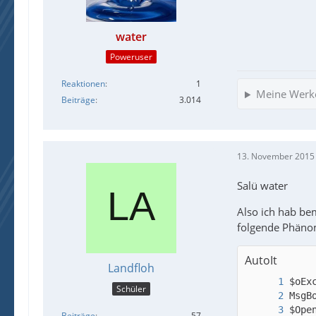
water
Poweruser
Reaktionen
1
Meine Werk
Beiträge
3.014
13. November 2015
Salü water
Also ich hab be
folgende Phäno
AutoIt
Landfloh
Schüler
Beiträge
57