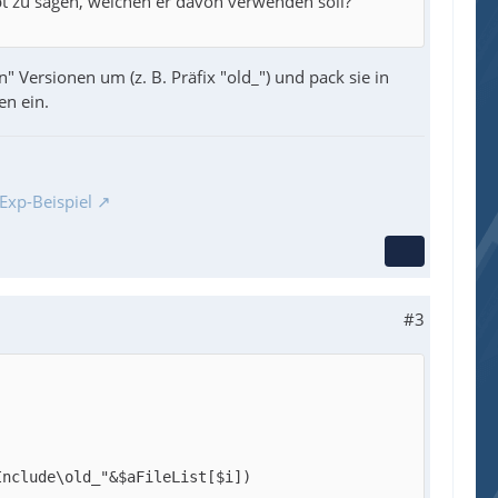
t zu sagen, welchen er davon verwenden soll?
 Versionen um (z. B. Präfix "old_") und pack sie in
en ein.
Exp-Beispiel
#3