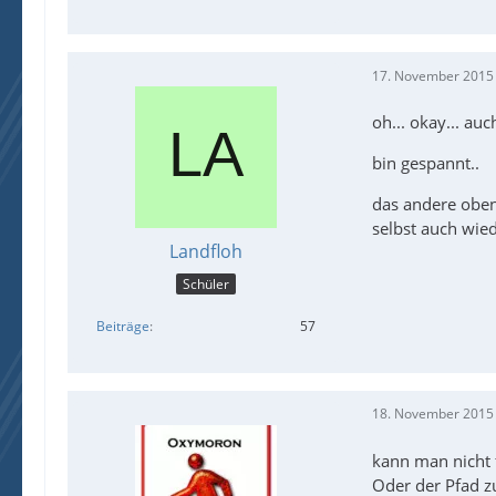
17. November 2015
oh... okay... auc
bin gespannt..
das andere oben 
selbst auch wied
Landfloh
Schüler
Beiträge
57
18. November 2015
kann man nicht
Oder der Pfad z