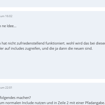
 um 16:02
h ne Idee...
hat nicht zufriedenstellend funktioniert. wohl wird das bei dies
er auf includes zugreifen, und die ja dann die neuen sind.
 um 22:01
 folgendes machen?
um normalen Include nutzen und in Zeile 2 mit einer Pfadangabe.