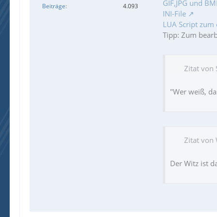
GIF,JPG und BMP
Beiträge
4.093
INI-File
LUA Script zum 
Tipp: Zum bear
Zitat von
"Wer weiß, das
Zitat von
Der Witz ist 