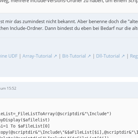
 Weg, mehrere Include-Versions-Ordner zu haben, um einem Scrip
t mir das zumindest nicht bekannt. Aber benenne doch die "alten"
chen Include-Ordner. Dann bindest du eben bei Bedarf nur die alt
ine UDF
|
Array-Tutorial
|
Bit-Tutorial
|
Dll-Tutorial
|
Reg
 um 15:52