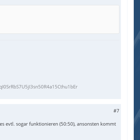
I0SrRbS7U5jI3sn50R4a15Cthu1bEr
#7
s evtl. sogar funktionieren (50:50), ansonsten kommt