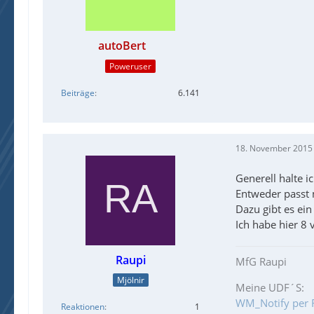
autoBert
Poweruser
Beiträge
6.141
18. November 2015
Generell halte i
Entweder passt 
Dazu gibt es ei
Ich habe hier 8 
Raupi
MfG Raupi
Mjölnir
Meine UDF´S:
WM_Notify per 
Reaktionen
1