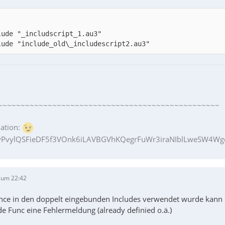
lude "include_old\_includescript2.au3"
~~~~~~~~~~~~~~~~~~~~~~~~~~~~~~~~~~~~~~~~~~~~~~~~~
ation:
PvylQSFieDF5f3VOnk6iLAVBGVhKQegrFuWr3iraNIblLweSW4Wgq
 um 22:42
once in den doppelt eingebunden Includes verwendet wurde kann e
ede Func eine Fehlermeldung (already definied o.ä.)