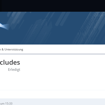
fe & Unterstützung
ncludes
Erledigt
 um 15:33