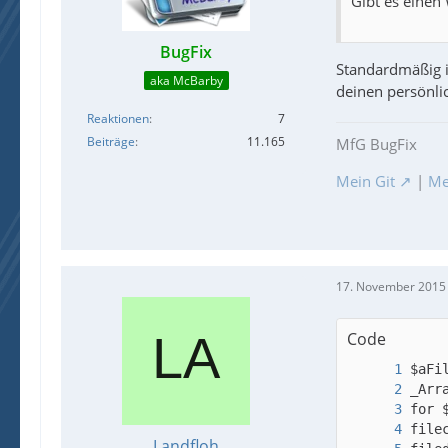
Gibt es einen
BugFix
Standardmäßig is
aka McBarby
deinen persönli
Reaktionen
7
Beiträge
11.165
MfG BugFix
Mein Git
|
Me
17. November 2015
Code
Landfloh