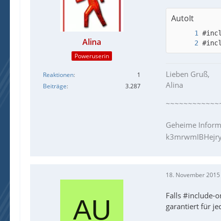
AutoIt
Alina
#inc
Poweruserin
Lieben Gruß,
Reaktionen
1
Alina
Beiträge
3.287
~~~~~~~~~~~~
Geheime Inform
k3mrwmIBHejry
18. November 2015
Falls #include-
garantiert für j