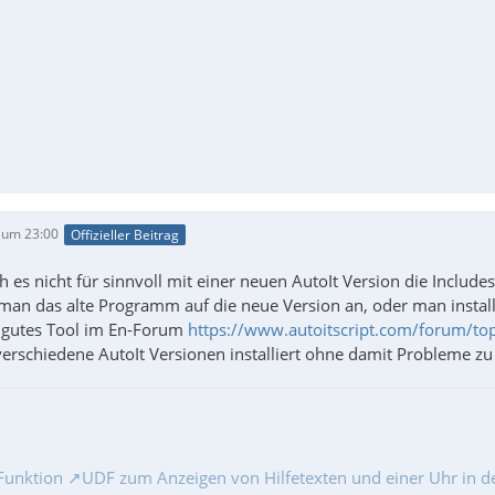
 um 23:00
Offizieller Beitrag
ch es nicht für sinnvoll mit einer neuen AutoIt Version die Include
man das alte Programm auf die neue Version an, oder man installi
n gutes Tool im En-Forum
https://www.autoitscript.com/forum/to
verschiedene AutoIt Versionen installiert ohne damit Probleme zu
Funktion
UDF zum Anzeigen von Hilfetexten und einer Uhr in de