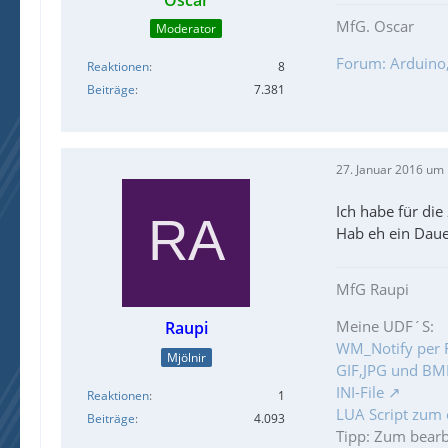
MfG. Oscar
Moderator
Forum: Arduino, 
Reaktionen
8
Beiträge
7.381
27. Januar 2016 um
Ich habe für die
Hab eh ein Dau
MfG Raupi
Meine UDF´S:
Raupi
WM_Notify per 
Mjölnir
GIF,JPG und BMP
INI-File
Reaktionen
1
LUA Script zum 
Beiträge
4.093
Tipp: Zum bear