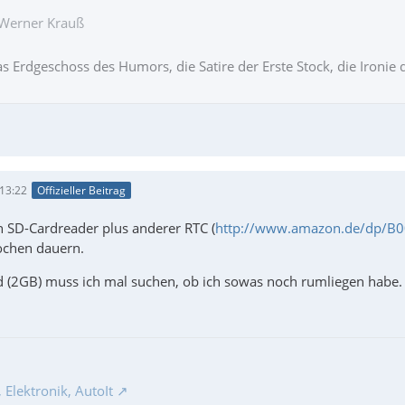
 Werner Krauß
das Erdgeschoss des Humors, die Satire der Erste Stock, die Iron
 13:22
Offizieller Beitrag
n SD-Cardreader plus anderer RTC (
http://www.amazon.de/dp/
ochen dauern.
d (2GB) muss ich mal suchen, ob ich sowas noch rumliegen habe
Elektronik, AutoIt