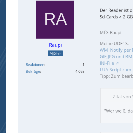
Der Reader ist o
Sd-Cards > 2 GB
MfG Raupi
Meine UDF´S:
Raupi
WM_Notify per 
Mjölnir
GIF,JPG und BMP
INI-File
Reaktionen
1
LUA Script zum 
Beiträge
4.093
Tipp: Zum bear
Zitat von
"Wer weiß, das