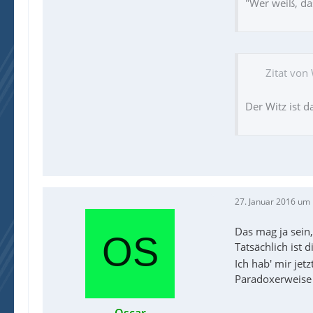
"Wer weiß, das
Zitat von
Der Witz ist 
27. Januar 2016 um
Das mag ja sein
Tatsächlich ist 
Ich hab' mir jet
Paradoxerweise 
Oscar