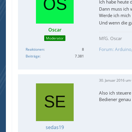
Ich habe heute 
Dann muss ich w
Werde ich mich h
Und wenn die gan
Oscar
MfG. Oscar
Moderator
Forum: Arduino, 
Reaktionen
8
Beiträge
7.381
30. Januar 2016 um
Also ich steuere
Bediener genau s
sedas19