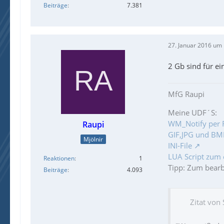
Beiträge
7.381
27. Januar 2016 um
2 Gb sind für e
MfG Raupi
Meine UDF´S:
WM_Notify per 
Raupi
GIF,JPG und BMP
Mjölnir
INI-File
LUA Script zum 
Reaktionen
1
Tipp: Zum bear
Beiträge
4.093
Zitat von