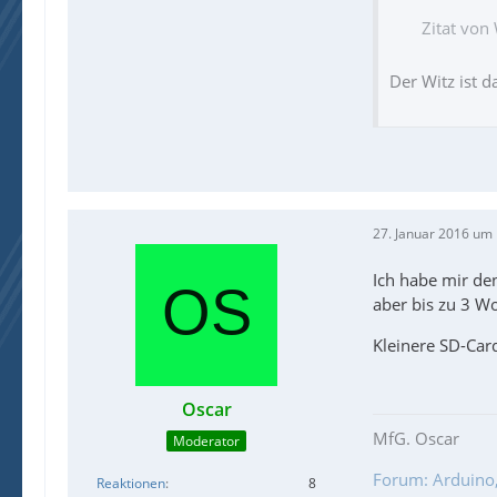
Zitat von
Der Witz ist 
27. Januar 2016 um
Ich habe mir de
aber bis zu 3 W
Kleinere SD-Car
Oscar
MfG. Oscar
Moderator
Forum: Arduino, 
Reaktionen
8