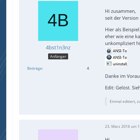
Hi zusammen,
seit der Version
Hier als Beispie
eher wie eine k
unkompliziert h
4bst1n3nz
Anfänger
Beiträge
4
Danke im Vorau
Edit: Gelöst. Si
Einmal editiert, z
23. März 2016 um 1
Hi,