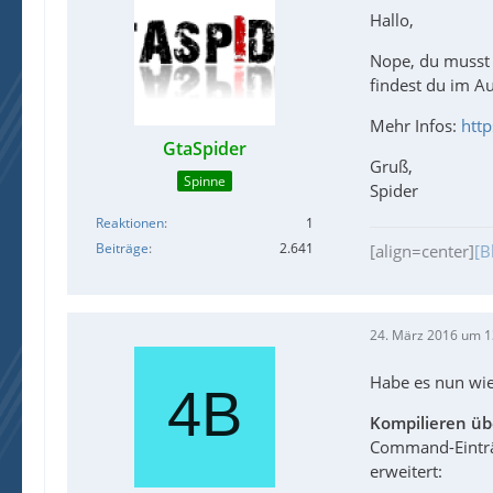
Hallo,
Nope, du musst 
findest du im A
Mehr Infos:
htt
GtaSpider
Gruß,
Spinne
Spider
Reaktionen
1
Beiträge
2.641
[align=center]
[B
24. März 2016 um 1
Habe es nun wie 
Kompilieren ü
Command-Einträ
erweitert: