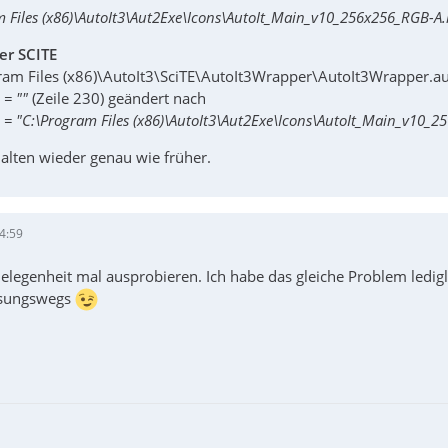
m Files (x86)\AutoIt3\Aut2Exe\Icons\AutoIt_Main_v10_256x256_RGB-A.
er SCITE
gram Files (x86)\AutoIt3\SciTE\AutoIt3Wrapper\AutoIt3Wrapper.a
 = ""
(Zeile 230) geändert nach
 = "C:\Program Files (x86)\AutoIt3\Aut2Exe\Icons\AutoIt_Main_v10_2
rhalten wieder genau wie früher.
4:59
legenheit mal ausprobieren. Ich habe das gleiche Problem lediglic
Lösungswegs