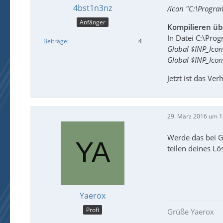
4bst1n3nz
/icon "C:\Progra
Anfänger
Kompilieren üb
In Datei C:\Pro
Beiträge
4
Global $INP_Icon
Global $INP_Icon
Jetzt ist das Ve
29. März 2016 um 1
Werde das bei Ge
teilen deines 
Yaerox
Profi
Grüße Yaerox