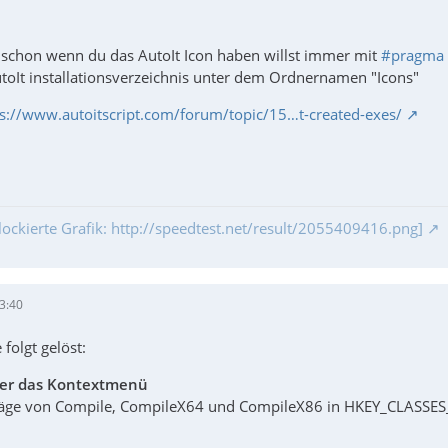
schon wenn du das AutoIt Icon haben willst immer mit
#pragma 
utoIt installationsverzeichnis unter dem Ordnernamen "Icons"
ps://www.autoitscript.com/forum/topic/15…t-created-exes/
lockierte Grafik: http://speedtest.net/result/2055409416.png]
3:40
folgt gelöst:
ber das Kontextmenü
ge von Compile, CompileX64 und CompileX86 in HKEY_CLASSES_