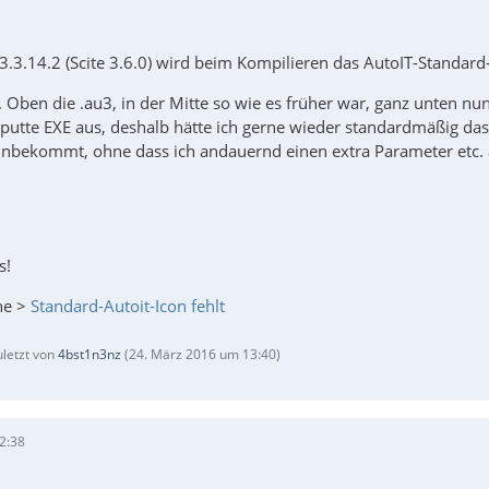
 3.3.14.2 (Scite 3.6.0) wird beim Kompilieren das AutoIT-Standard
l. Oben die .au3, in der Mitte so wie es früher war, ganz unten 
aputte EXE aus, deshalb hätte ich gerne wieder standardmäßig d
inbekommt, ohne dass ich andauernd einen extra Parameter etc
s!
ehe >
Standard-Autoit-Icon fehlt
uletzt von
4bst1n3nz
(
24. März 2016 um 13:40
)
2:38