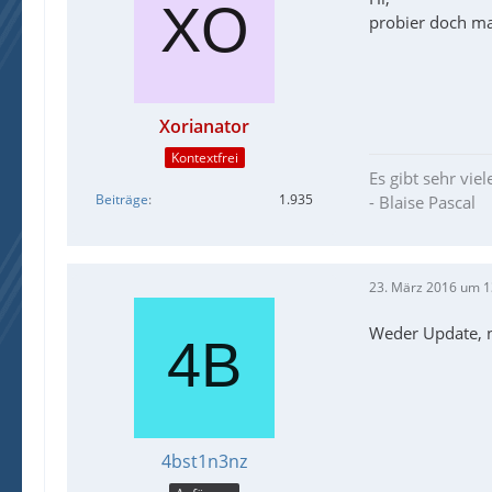
probier doch mal
Xorianator
Kontextfrei
Es gibt sehr vie
Beiträge
1.935
- Blaise Pascal
23. März 2016 um 1
Weder Update, n
4bst1n3nz