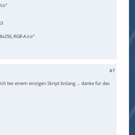
ic
o"
u3
56x256_RGB-A.ico"
#7
h bei einem einzigen Skript bislang ... danke für das