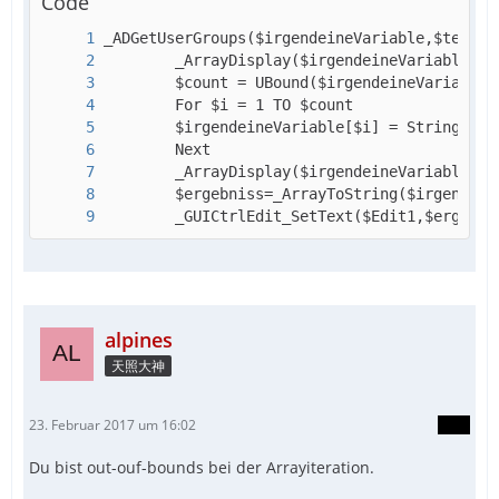
Code
		_GUICtrlEdit_SetText($Edit1,$ergebni
alpines
天照大神
23. Februar 2017 um 16:02
Du bist out-ouf-bounds bei der Arrayiteration.