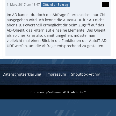
1. März 2017 um 13:47
Offizieller Beitrag
Im AD kannst du doch die Abfrage filtern, sodass nur CN
ausgegeben wird. Ich kenne die AutoIt-UDF für AD nicht,
aber z.B. Powershell ermöglicht dir beim Zugriff auf das
AD-Objekt, das Filtern auf einzelne Elemente. Das Objekt
als solches kann also damit umgehen, müsste man
vielleicht mal einen Blick in die Funktionen der AutoIT-AD-
UDF werfen, um die Abfrage entsprechend zu gestalten.
Datenschutzerklärung
Impressum
Shoutbox-Archiv
Community-Software:
WoltLab Suite™