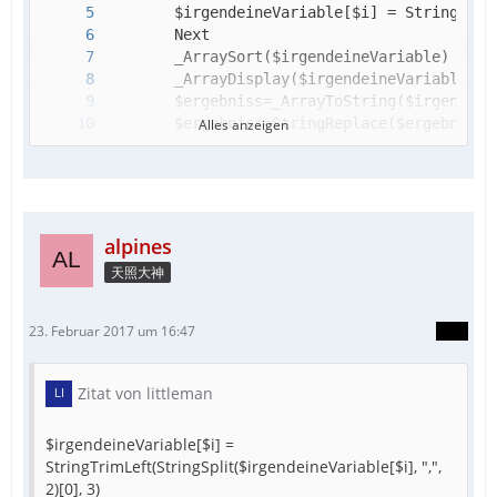
Alles anzeigen
		_GUICtrlEdit_SetText($Edit1,$ergebni
alpines
天照大神
23. Februar 2017 um 16:47
Zitat von littleman
$irgendeineVariable[$i] =
StringTrimLeft(StringSplit($irgendeineVariable[$i], ",",
2)[0], 3)