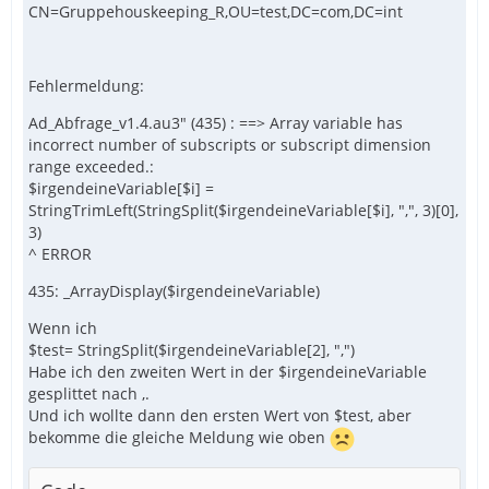
CN=Gruppehouskeeping_R,OU=test,DC=com,DC=int
Fehlermeldung:
Ad_Abfrage_v1.4.au3" (435) : ==> Array variable has
incorrect number of subscripts or subscript dimension
range exceeded.:
$irgendeineVariable[$i] =
StringTrimLeft(StringSplit($irgendeineVariable[$i], ",", 3)[0],
3)
^ ERROR
435: _ArrayDisplay($irgendeineVariable)
Wenn ich
$test= StringSplit($irgendeineVariable[2], ",")
Habe ich den zweiten Wert in der $irgendeineVariable
gesplittet nach ,.
Und ich wollte dann den ersten Wert von $test, aber
bekomme die gleiche Meldung wie oben