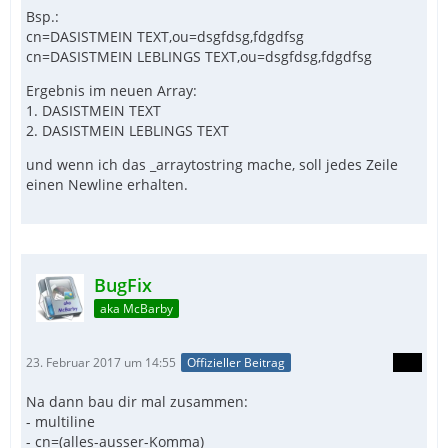
Bsp.:
cn=DASISTMEIN TEXT,ou=dsgfdsg,fdgdfsg
cn=DASISTMEIN LEBLINGS TEXT,ou=dsgfdsg,fdgdfsg
Ergebnis im neuen Array:
1. DASISTMEIN TEXT
2. DASISTMEIN LEBLINGS TEXT
und wenn ich das _arraytostring mache, soll jedes Zeile
einen Newline erhalten.
BugFix
aka McBarby
23. Februar 2017 um 14:55
Offizieller Beitrag
Na dann bau dir mal zusammen:
- multiline
- cn=(alles-ausser-Komma)