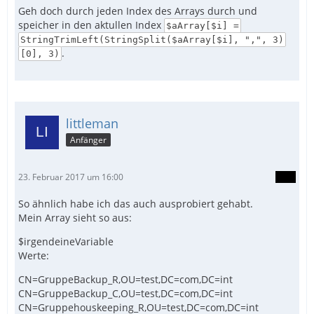
Geh doch durch jeden Index des Arrays durch und
speicher in den aktullen Index
$aArray[$i] =
StringTrimLeft(StringSplit($aArray[$i], ",", 3)
.
[0], 3)
littleman
Anfänger
23. Februar 2017 um 16:00
So ähnlich habe ich das auch ausprobiert gehabt.
Mein Array sieht so aus:
$irgendeineVariable
Werte:
CN=GruppeBackup_R,OU=test,DC=com,DC=int
CN=GruppeBackup_C,OU=test,DC=com,DC=int
CN=Gruppehouskeeping_R,OU=test,DC=com,DC=int