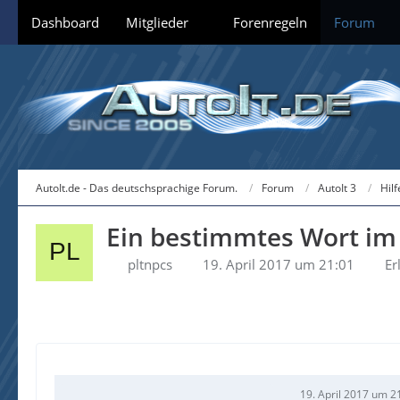
Dashboard
Mitglieder
Forenregeln
Forum
AutoIt.de - Das deutschsprachige Forum.
Forum
AutoIt 3
Hil
Ein bestimmtes Wort im
pltnpcs
19. April 2017 um 21:01
Er
19. April 2017 um 2