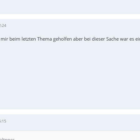
2:24
mir beim letzten Thema geholfen aber bei dieser Sache war es e
6:15
pltnpcs