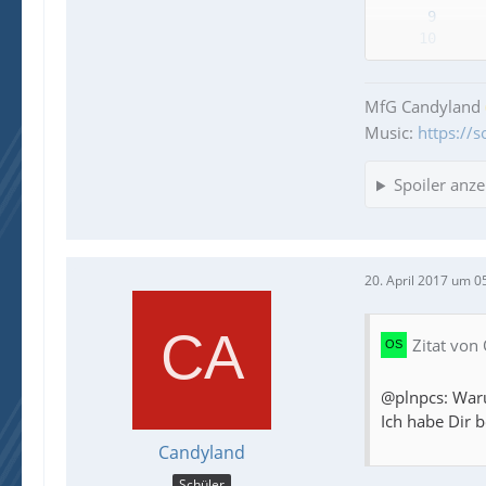
MfG Candyland
Music:
https://
Spoiler anze
20. April 2017 um 0
Zitat von
@plnpcs: Waru
Ich habe Dir b
Candyland
Schüler