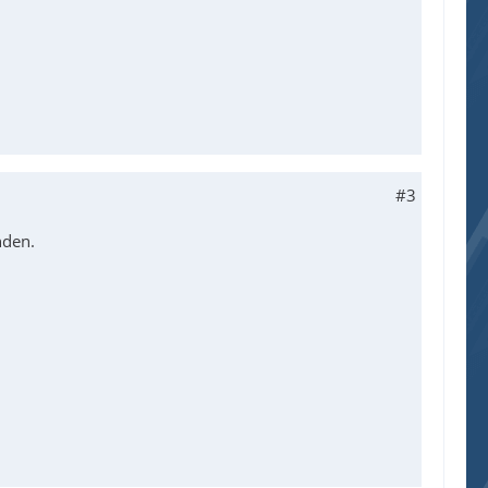
#3
nden.