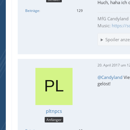
Huch, haha ich d
Beiträge
129
MfG Candyland
Music:
https://
Spoiler anze
File
20. April 2017 um 1
@Candyland
Vie
gelöst!
pltnpcs
Anfänger