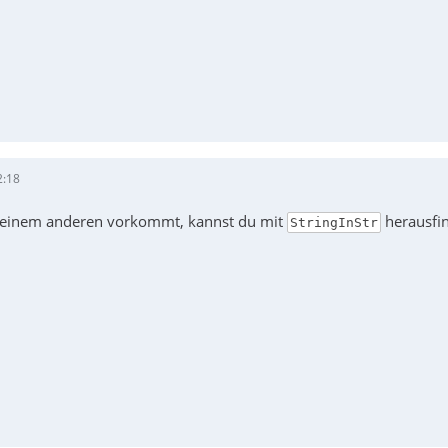
2:18
n einem anderen vorkommt, kannst du mit
herausfi
StringInStr