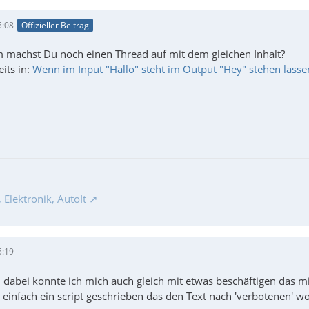
5:08
Offizieller Beitrag
machst Du noch einen Thread auf mit dem gleichen Inhalt?
eits in:
Wenn im Input "Hallo" steht im Output "Hey" stehen lasse
Elektronik, AutoIt
5:19
te, dabei konnte ich mich auch gleich mit etwas beschäftigen das mi
 einfach ein script geschrieben das den Text nach 'verbotenen' w