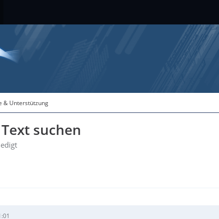
fe & Unterstützung
 Text suchen
ledigt
1:01