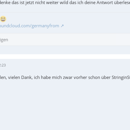
enke das ist jetzt nicht weiter wild das ich deine Antwort überle
soundcloud.com/germanyfrom
igen
Close($Save_O)
2:23
len, vielen Dank, ich habe mich zwar vorher schon über StringinSt