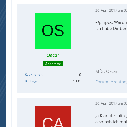
20. April 2017 um 0
@plnpcs: Warum 
Ich habe Dir ber
Oscar
Moderator
MfG. Oscar
Reaktionen
8
Beiträge
7.381
Forum: Arduino, 
20. April 2017 um 0
Ja Klar hier bit
also hab ich mal