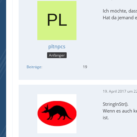
Ich möchte, das
Hat da jemand ei
pltnpcs
Anfänger
Beiträge
19
19. April 2017 um 2
StringInStr().
Wenn es auch ke
ist.