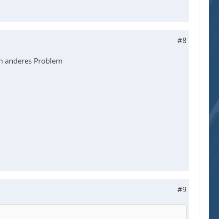
#8
in anderes Problem
#9