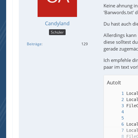
Keine ahnung in 
'Banwords.txt' do
Candyland
Du hast auch die
Schüler
Allerdings kann 
diese solltest 
Beiträge
129
gerade zugemäch
Ich empfehle dir
paar im text vor
AutoIt