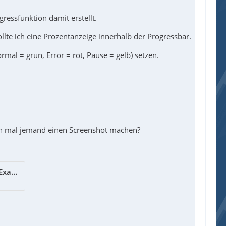
essfunktion damit erstellt.
te ich eine Prozentanzeige innerhalb der Progressbar.
mal = grün, Error = rot, Pause = gelb) setzen.
ann mal jemand einen Screenshot machen?
WinAPI_ThemeSetProgress_Example.au3