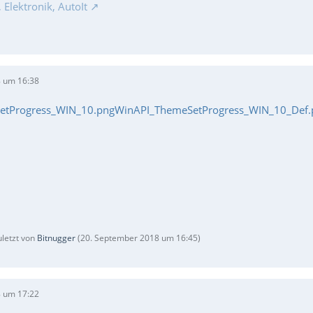
Elektronik, AutoIt
 um 16:38
etProgress_WIN_10.png
WinAPI_ThemeSetProgress_WIN_10_Def.
uletzt von
Bitnugger
(
20. September 2018 um 16:45
)
 um 17:22