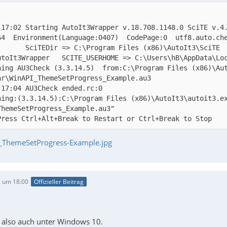
:17:02 Starting AutoIt3Wrapper v.18.708.1148.0 SciTE v.4.
       SciTEDir => C:\Program Files (x86)\AutoIt3\SciTE 
ning AU3Check (3.3.14.5)  from:C:\Program Files (x86)\Au
ning:(3.3.14.5):C:\Program Files (x86)\AutoIt3\autoit3.e
Press Ctrl+Alt+Break to Restart or Ctrl+Break to Stop
ThemeSetProgress-Example.jpg
 um 18:00
Offizieller Beitrag
t also auch unter Windows 10.