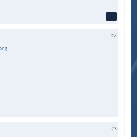
#2
png
#3