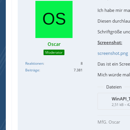
Ich habe mir ma
Diesen durchlau
Schriftgröße und
Screenshot:
Oscar
Moderator
screenshot.png
Das ist ein Scr
Reaktionen
8
Beiträge
7.381
Mich würde mal 
Dateien
WinAPI_
2,51 kB – 
MfG. Oscar