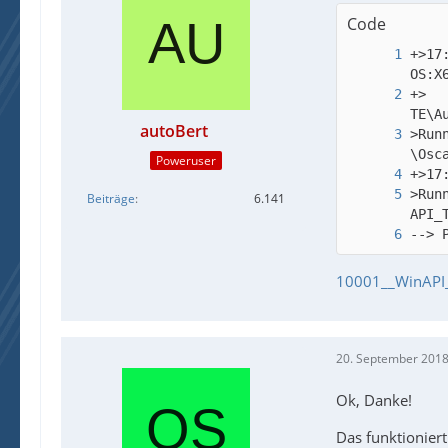
Code
+>17
+>  
autoBert
>Run
Poweruser
>Run
Beiträge
6.141
--> 
10001__WinAPI_
20. September 2018
Ok, Danke!
Das funktionier