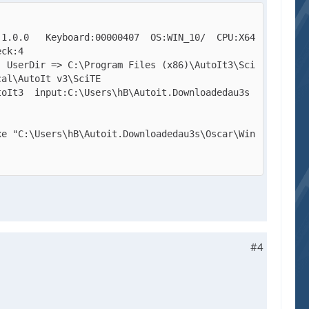
1.0.0   Keyboard:00000407  OS:WIN_10/  CPU:X64 
  UserDir => C:\Program Files (x86)\AutoIt3\Sci
toIt3  input:C:\Users\hB\Autoit.Downloadedau3s
xe "C:\Users\hB\Autoit.Downloadedau3s\Oscar\Win
#4