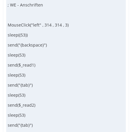
; WE - Anschriften
MouseClick("left" , 314 , 314 , 3)
sleep((53))
send("{backspace}")
sleep(53)
send($_read1)
sleep(53)
send("{tab}")
sleep(53)
send($_read2)
sleep(53)
send("{tab}")