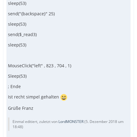
sleep(53)
send("{backspace}" 25)
sleep(53)
send($_read3)
sleep(53)
MouseClick("left" , 823 , 704 , 1)
Sleep(53)
; Ende
Ist recht simpel gehalten
Grüße Franz
Einmal editiert, zuletzt von
LordMONSTER
(
5. Dezember 2018 um
18:48
)