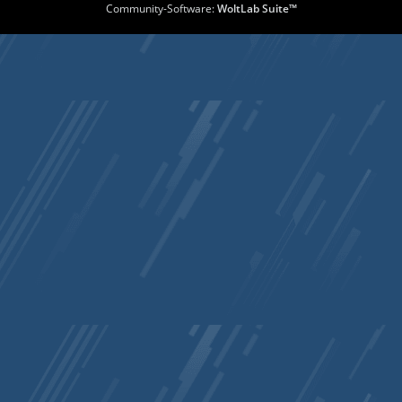
Community-Software:
WoltLab Suite™