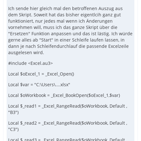
Ich sende hier gleich mal den betroffenen Auszug aus
dem Skript. Soweit hat das bisher eigentlcih ganz gut
funktioniert, nur jedes mal wenn ich Änderungen
vornehmen will, muss ich das ganze Skript über die
"Ersetzen" Funktion anpassen und das ist lästig. Ich würde
gerne alles ab "Start" in einer Schleife laufen lassen, in
dann je nach Schleifendurchlauf die passende Excelzeile
ausgelesen wird.
#include <Excel.au3>
Local $oExcel_1 = _Excel_Open()
Local $var = "C:\Users\....xlsx"
Local $oWorkbook = _Excel_BookOpen($oExcel_1,$var)
Local $_read1 = _Excel_RangeRead($oWorkbook, Default ,
"B3")
Local $_read2 = _Excel_RangeRead($oWorkbook, Default ,
"C3")
Local $_read3 = _Excel_RangeRead($oWorkbook, Default ,