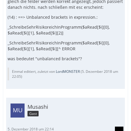
gleich die felder werden korrekt angezeigt, jedoch passiert
danach nichts. nach schließen mit esc erscheint:
(14) : ==> Unbalanced brackets in expression.:
_SchreibeSehrRisikoreichInProgramm($aRead[$i][0],
$aRead[$i][1], $aRead[$i][2)]
_SchreibeSehrRisikoreichInProgramm($aRead[$i][0],
$aRead[$i][1], $aRead[$i][^ ERROR
was bedeutet "unbalanced brackets"?
Einmal editiert, zuletzt von
LordMONSTER
(
5. Dezember 2018 um
22:05
)
Musashi
Gast
5. Dezember 2018 um 22:14