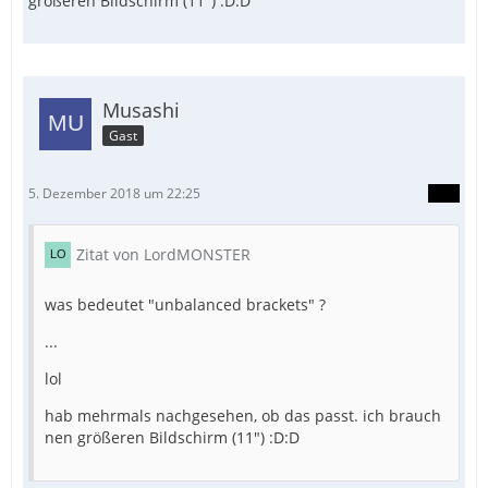
größeren Bildschirm (11") :D:D
Musashi
Gast
5. Dezember 2018 um 22:25
Zitat von LordMONSTER
was bedeutet "unbalanced brackets" ?
...
lol
hab mehrmals nachgesehen, ob das passt. ich brauch
nen größeren Bildschirm (11") :D:D