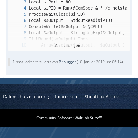
Alles anzeigen
Einmal editiert, zuletzt von
Bitnugger
(
10. Januar 2019 um 06:14
)
EndIf
Datenschutzerklärung
Impressum
Shoutbox-Archiv
Community-Software:
WoltLab Suite™