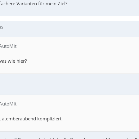
fachere Varianten für mein Ziel?
05
 AutoMit
as wie hier?
 AutoMit
ist atemberaubend kompliziert.