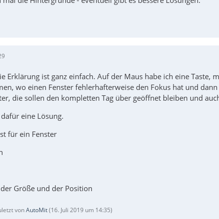
 mal die Hintergründe - eventuell gibt es bessere Lösungen.
29
e Erklärung ist ganz einfach. Auf der Maus habe ich eine Taste, mi
, wo einen Fenster fehlerhafterweise den Fokus hat und dann ist 
er, die sollen den kompletten Tag über geöffnet bleiben und auc
 dafür eine Lösung.
 für ein Fenster
n
der Größe und der Position
uletzt von
AutoMit
(
16. Juli 2019 um 14:35
)