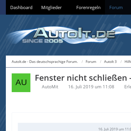
Dashboard
Mitglieder
Forenregeln
Forum
AutoIt.de - Das deutschsprachige Forum.
Forum
AutoIt 3
Hil
Fenster nicht schließen 
AutoMit
16. Juli 2019 um 11:08
Erl
16. Juli 2019 um 11: