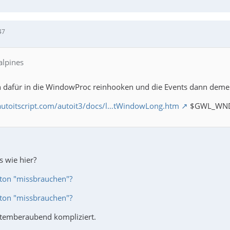
47
alpines
h dafür in die WindowProc reinhooken und die Events dann dem
autoitscript.com/autoit3/docs/l…tWindowLong.htm
$GWL_WN
 wie hier?
ton "missbrauchen"?
ton "missbrauchen"?
t atemberaubend kompliziert.