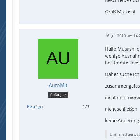
Beschreibe doch
Gruß Musashi
16. Juli 2019 um 14:
Hallo Musash, di
wenige Ausnahmen
bestimmte Fenst
Daher suche ich
AutoMit
zusammengefasst
Anfänger
nicht minimiere
Beiträge
479
nicht schließen
keine Änderung 
Einmal editiert, z