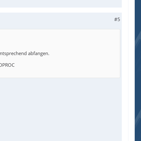
#5
entsprechend abfangen.
DPROC