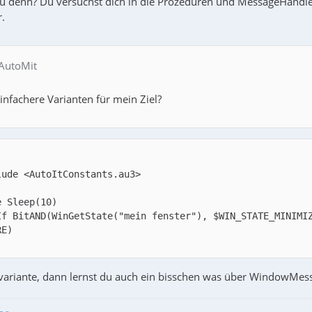
u denn? Du versuchst dich in die Prozeduren und MessageHandle
r.
 AutoMit
infachere Varianten für mein Ziel?
If BitAND(WinGetState("mein fenster"), $WIN_STATE_MINIMI
ariante, dann lernst du auch ein bisschen was über WindowMes