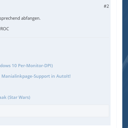
#2
tsprechend abfangen.
ROC
ndows 10 Per-Monitor-DPI)
 Manialinkpage-Support in AutoIt!
aak (Star Wars)