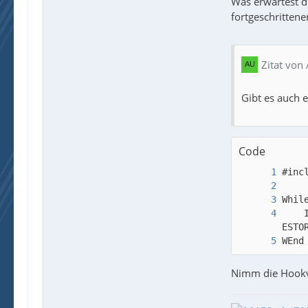
Was erwartest d
fortgeschrittene
Zitat von
Gibt es auch e
Code
    
WEnd
Nimm die Hookv