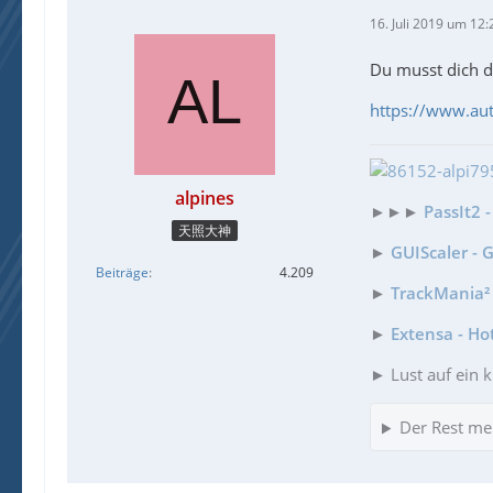
16. Juli 2019 um 12:
Du musst dich 
https://www.au
alpines
►►►
PassIt2 
天照大神
►
GUIScaler - 
Beiträge
4.209
►
TrackMania² 
►
Extensa - Ho
► Lust auf ein k
Der Rest me