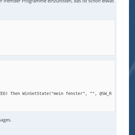
r fremder Programme einzunisten, das ist schon etwas
ZED) Then WinSetState("mein fenster", "", @SW_R
sages.