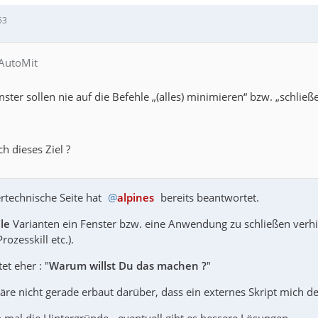
53
 AutoMit
ter sollen nie auf die Befehle „(alles) minimieren“ bzw. „schließ
ch dieses Ziel ?
technische Seite hat
alpines
bereits beantwortet.
lle
Varianten ein Fenster bzw. eine Anwendung zu schließen verhin
rozesskill etc.).
et eher : "
Warum willst Du das machen ?
"
äre nicht gerade erbaut darüber, dass ein externes Skript mich der