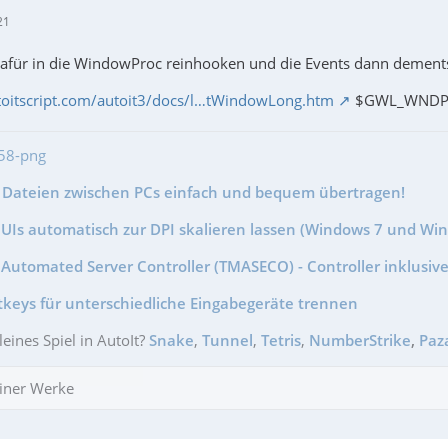
21
dafür in die WindowProc reinhooken und die Events dann demen
toitscript.com/autoit3/docs/l…tWindowLong.htm
$GWL_WNDP
- Dateien zwischen PCs einfach und bequem übertragen!
GUIs automatisch zur DPI skalieren lassen (Windows 7 und Wi
Automated Server Controller (TMASECO) - Controller inklusive
tkeys für unterschiedliche Eingabegeräte trennen
leines Spiel in AutoIt?
Snake
,
Tunnel
,
Tetris
,
NumberStrike
,
Paz
iner Werke