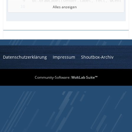
app.mainLoop()
Alles anzeigen
  transPaint(staticText)
Datenschutzerklärung
Impressum
Shoutbox-Archiv
Community-Software:
WoltLab Suite™