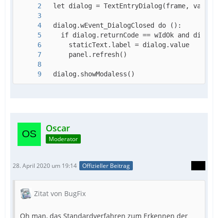
  dialog.showModaless()
Oscar
Moderator
28. April 2020 um 19:14
Offizieller Beitrag
Zitat von BugFix
Oh man, das Standardverfahren zum Erkennen der