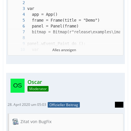
Alles anzeigen
Oscar
Moderator
28. April 2020 um 05:03
Offizieller Beitrag
app.mainLoop()
Zitat von BugFix