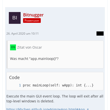
Bitnugger
Poweruser
26. April 2020 um 10:11
Zitat von Oscar
app.mainLoop()
Was macht "app.mainloop()"?
Code
proc mainLoop(self: wApp): int {...}
Execute the main GUI event loop. The loop will exit after all
top-level windows is deleted.
https://khchen.github.io/wNim/wApp.html#App