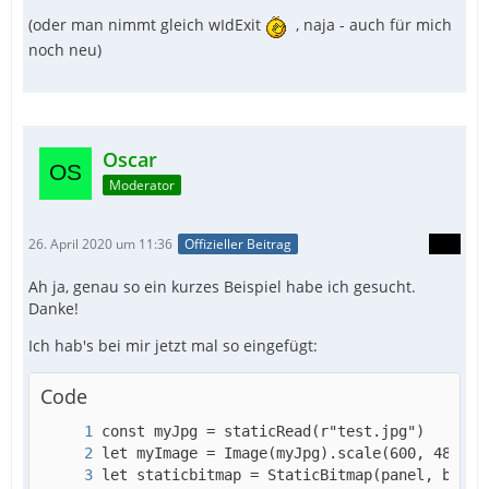
(oder man nimmt gleich wIdExit
, naja - auch für mich
noch neu)
app.mainLoop()
Oscar
Moderator
26. April 2020 um 11:36
Offizieller Beitrag
Ah ja, genau so ein kurzes Beispiel habe ich gesucht.
Danke!
Ich hab's bei mir jetzt mal so eingefügt:
Code
let staticbitmap = StaticBitmap(panel, bitma