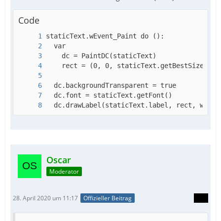
Code
  dc.drawLabel(staticText.label, rect, wCent
Oscar
Moderator
28. April 2020 um 11:17
Offizieller Beitrag