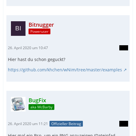
Bitnugger
Poweruser
26. April 2020 um 10:47
Hier hast du schon geguckt?
https://github.com/khchen/wNim/tree/master/examples
BugFix
aka McBarby
26. April 2020 um 11:21
Offizieller Beitrag
Hier mal ein Bsp. um ein PNG anzuzeigen (Dateipfad