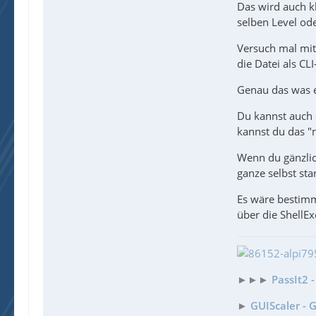
Das wird auch k
selben Level ode
Versuch mal mit
die Datei als CL
Genau das was ei
Du kannst auch 
kannst du das "n
Wenn du gänzlic
ganze selbst sta
Es wäre bestimm
über die ShellEx
►►►
PassIt2 
►
GUIScaler - 