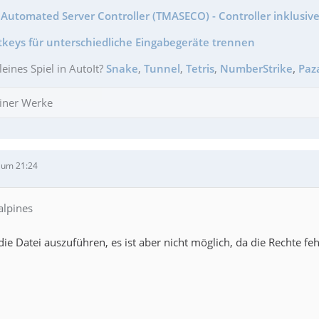
Automated Server Controller (TMASECO) - Controller inklusive
tkeys für unterschiedliche Eingabegeräte trennen
leines Spiel in AutoIt?
Snake
,
Tunnel
,
Tetris
,
NumberStrike
,
Paz
iner Werke
 um 21:24
alpines
ie Datei auszuführen, es ist aber nicht möglich, da die Rechte fehl