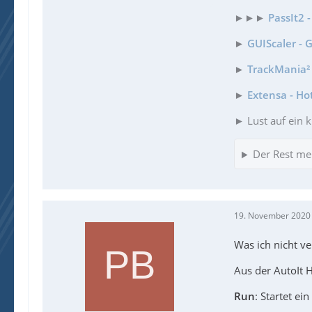
►►►
PassIt2 
►
GUIScaler - 
►
TrackMania² 
►
Extensa - Ho
► Lust auf ein k
Der Rest me
19. November 2020
Was ich nicht ve
Aus der AutoIt H
Run
: Startet e