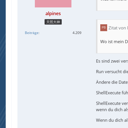
alpines
天照大神
Zitat von
Beiträge
4.209
Wo ist mein D
Es sind zwei ve
Run versucht die
Ändere die Datei
ShellExecute füh
ShellExecute ver
wenn du dich als
Wenn du dich al