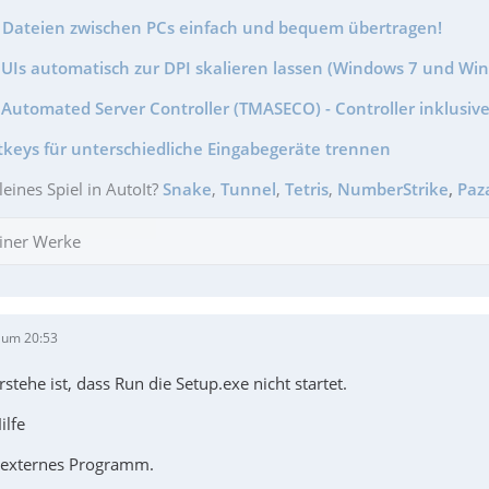
- Dateien zwischen PCs einfach und bequem übertragen!
GUIs automatisch zur DPI skalieren lassen (Windows 7 und Wi
Automated Server Controller (TMASECO) - Controller inklusive
tkeys für unterschiedliche Eingabegeräte trennen
leines Spiel in AutoIt?
Snake
,
Tunnel
,
Tetris
,
NumberStrike
,
Paz
iner Werke
 um 20:53
rstehe ist, dass Run die Setup.exe nicht startet.
ilfe
in externes Programm.