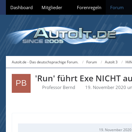
Dashboard
Mitglieder
Forenregeln
Forum
AutoIt.de - Das deutschsprachige Forum.
Forum
AutoIt 3
Hil
'Run' führt Exe NICHT au
Professor Bernd
19. November 2020 u
19. November 2020