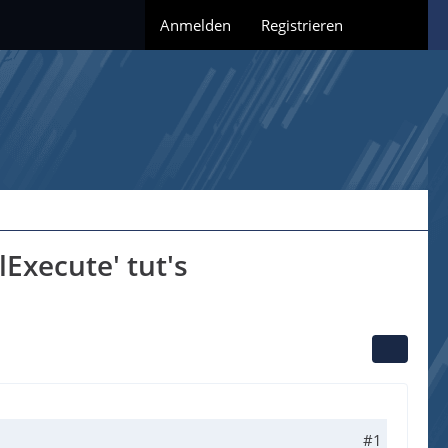
Anmelden
Registrieren
lExecute' tut's
#1