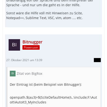
unabhängig von der Sprache und dem Interpreter der
Sprache - und nur um die geht es in der Hilfe.
Sonst wäre die Hilfe voll mit Hinweisen zu Scite,
Notepad++, Sublime Text, VSC, vim, atom .... etc.
Bitnugger
Poweruser
27. Oktober 2021 um 13:39
Zitat von BigRox
Der Eintrag ist (beim Beispiel von Bitnugger):
openpath.$(au3)=$(SciteDefaultHome)\..\include;F:\Aut
oIt\AutoIt3_MyIncludes