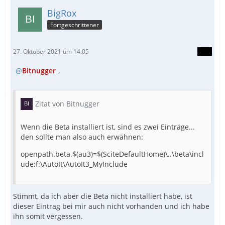
BigRox
Fortgeschrittener
27. Oktober 2021 um 14:05
Bitnugger
,
Zitat von Bitnugger
Wenn die Beta installiert ist, sind es zwei Einträge...
den sollte man also auch erwähnen:
openpath.beta.$(au3)=$(SciteDefaultHome)\..\beta\incl
ude;f:\AutoIt\AutoIt3_MyInclude
Stimmt, da ich aber die Beta nicht installiert habe, ist
dieser Eintrag bei mir auch nicht vorhanden und ich habe
ihn somit vergessen.