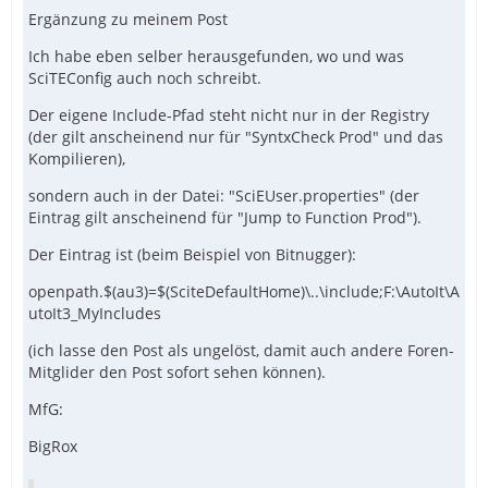
Ergänzung zu meinem Post
Ich habe eben selber herausgefunden, wo und was
SciTEConfig auch noch schreibt.
Der eigene Include-Pfad steht nicht nur in der Registry
(der gilt anscheinend nur für "SyntxCheck Prod" und das
Kompilieren),
sondern auch in der Datei: "SciEUser.properties" (der
Eintrag gilt anscheinend für "Jump to Function Prod").
Der Eintrag ist (beim Beispiel von Bitnugger):
openpath.$(au3)=$(SciteDefaultHome)\..\include;F:\AutoIt\A
utoIt3_MyIncludes
(ich lasse den Post als ungelöst, damit auch andere Foren-
Mitglider den Post sofort sehen können).
MfG:
BigRox