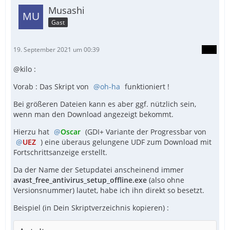
Musashi
Gast
19. September 2021 um 00:39
@kilo :
Vorab : Das Skript von
oh-ha
funktioniert !
Bei größeren Dateien kann es aber ggf. nützlich sein,
wenn man den Download angezeigt bekommt.
Hierzu hat
Oscar
(GDI+ Variante der Progressbar von
UEZ
) eine überaus gelungene UDF zum Download mit
Fortschrittsanzeige erstellt.
Da der Name der Setupdatei anscheinend immer
avast_free_antivirus_setup_offline.exe
(also ohne
Versionsnummer) lautet, habe ich ihn direkt so besetzt.
EndFunc   ;==>Example
Beispiel (in Dein Skriptverzeichnis kopieren) :