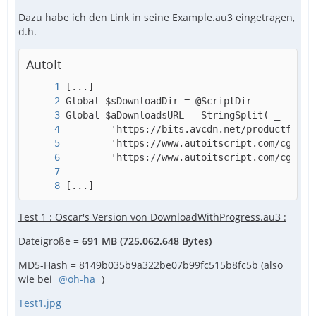
Dazu habe ich den Link in seine Example.au3 eingetragen,
d.h.
AutoIt
[...]
Test 1 : Oscar's Version von DownloadWithProgress.au3 :
Dateigröße =
691 MB (725.062.648 Bytes)
MD5-Hash = 8149b035b9a322be07b99fc515b8fc5b (also
wie bei
oh-ha
)
Test1.jpg