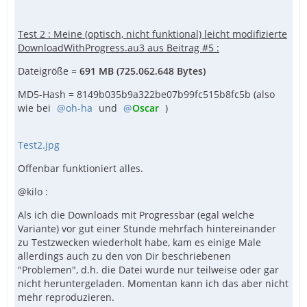
Test 2 : Meine (optisch, nicht funktional) leicht modifizierte
DownloadWithProgress.au3 aus Beitrag #5 :
Dateigröße =
691 MB (725.062.648 Bytes)
MD5-Hash = 8149b035b9a322be07b99fc515b8fc5b (also
wie bei
oh-ha
und
Oscar
)
Test2.jpg
Offenbar funktioniert alles.
@kilo :
Als ich die Downloads mit Progressbar (egal welche
Variante) vor gut einer Stunde mehrfach hintereinander
zu Testzwecken wiederholt habe, kam es einige Male
allerdings auch zu den von Dir beschriebenen
"Problemen", d.h. die Datei wurde nur teilweise oder gar
nicht heruntergeladen. Momentan kann ich das aber nicht
mehr reproduzieren.