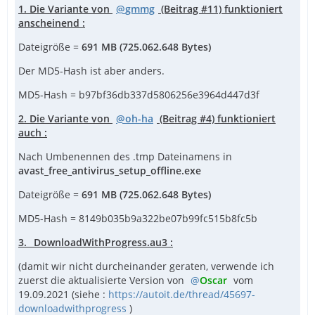
1. Die Variante von
gmmg
(Beitrag #11) funktioniert
anscheinend :
Dateigröße =
691 MB (725.062.648 Bytes)
Der MD5-Hash ist aber anders.
MD5-Hash = b97bf36db337d5806256e3964d447d3f
2. Die Variante von
oh-ha
(Beitrag #4) funktioniert
auch :
Nach Umbenennen des .tmp Dateinamens in
avast_free_antivirus_setup_offline.exe
Dateigröße =
691 MB (725.062.648 Bytes)
MD5-Hash = 8149b035b9a322be07b99fc515b8fc5b
3. _DownloadWithProgress.au3 :
(damit wir nicht durcheinander geraten, verwende ich
zuerst die aktualisierte Version von
Oscar
vom
19.09.2021 (siehe :
https://autoit.de/thread/45697-
downloadwithprogress
)