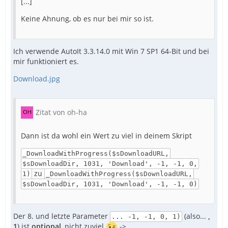
[...]
Keine Ahnung, ob es nur bei mir so ist.
Ich verwende AutoIt 3.3.14.0 mit Win 7 SP1 64-Bit und bei
mir funktioniert es.
Download.jpg
Zitat von oh-ha
Dann ist da wohl ein Wert zu viel in deinem Skript
_DownloadWithProgress($sDownloadURL,
$sDownloadDir, 1031, 'Download', -1, -1, 0,
zu
1)
_DownloadWithProgress($sDownloadURL,
$sDownloadDir, 1031, 'Download', -1, -1, 0)
Der 8. und letzte Parameter
(also...
,
... -1, -1, 0, 1)
1
) ist
optional
, nicht zuviel
->