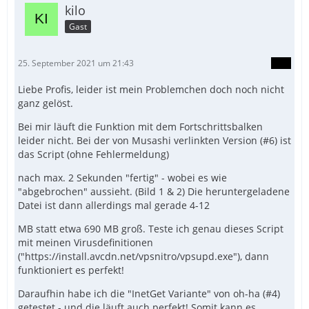
kilo
Gast
25. September 2021 um 21:43
Liebe Profis, leider ist mein Problemchen doch noch nicht
ganz gelöst.
Bei mir läuft die Funktion mit dem Fortschrittsbalken
leider nicht. Bei der von Musashi verlinkten Version (#6) ist
das Script (ohne Fehlermeldung)
nach max. 2 Sekunden "fertig" - wobei es wie
"abgebrochen" aussieht. (Bild 1 & 2) Die heruntergeladene
Datei ist dann allerdings mal gerade 4-12
MB statt etwa 690 MB groß. Teste ich genau dieses Script
mit meinen Virusdefinitionen
("https://install.avcdn.net/vpsnitro/vpsupd.exe"), dann
funktioniert es perfekt!
Daraufhin habe ich die "InetGet Variante" von oh-ha (#4)
getestet - und die läuft auch perfekt! Somit kann es