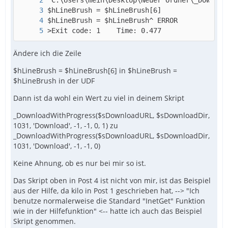
>Exit code: 1    Time: 0.477
Ändere ich die Zeile
$hLineBrush = $hLineBrush[6] in $hLineBrush =
$hLineBrush in der UDF
Dann ist da wohl ein Wert zu viel in deinem Skript
_DownloadWithProgress($sDownloadURL, $sDownloadDir,
1031, 'Download', -1, -1, 0, 1) zu
_DownloadWithProgress($sDownloadURL, $sDownloadDir,
1031, 'Download', -1, -1, 0)
Keine Ahnung, ob es nur bei mir so ist.
Das Skript oben in Post 4 ist nicht von mir, ist das Beispiel
aus der Hilfe, da kilo in Post 1 geschrieben hat, --> "Ich
benutze normalerweise die Standard "InetGet" Funktion
wie in der Hilfefunktion" <-- hatte ich
auch das Beispiel
Skript genommen.