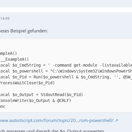
 14:49
ieses Beispiel gefunden:
unc
/www.autoitscript.com/forum/topic/20…rom-powershell/
ich anpassen und danach das $o_Output auswerten.