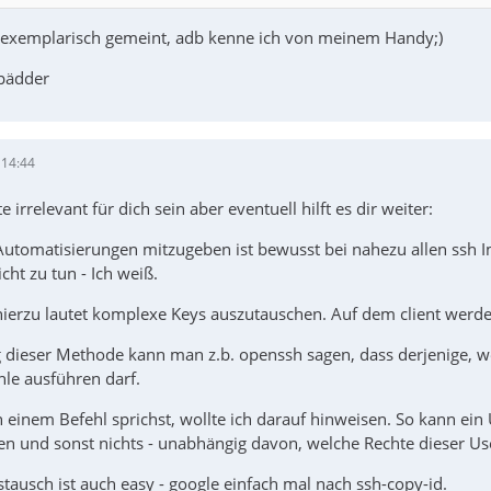
r exemplarisch gemeint, adb kenne ich von meinem Handy;)
spädder
 14:44
irrelevant für dich sein aber eventuell hilft es dir weiter:
Automatisierungen mitzugeben ist bewusst bei nahezu allen ssh 
cht zu tun - Ich weiß.
 hierzu lautet komplexe Keys auszutauschen. Auf dem client werde
dieser Methode kann man z.b. openssh sagen, dass derjenige, w
le ausführen darf.
n einem Befehl sprichst, wollte ich darauf hinweisen. So kann e
en und sonst nichts - unabhängig davon, welche Rechte dieser Us
tausch ist auch easy - google einfach mal nach ssh-copy-id.