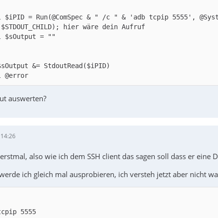
l $iPID = Run(@ComSpec & " /c " & 'adb tcpip 5555', @Sys
l @error
ut auswerten?
 14:26
erstmal, also wie ich dem SSH client das sagen soll dass er eine 
rde ich gleich mal ausprobieren, ich versteh jetzt aber nicht wa
tcpip 5555