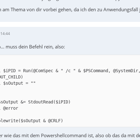
n am Thema von dir vorbei gehen, da ich den zu Anwendungsfall 
 14:44
.. muss dein Befehl rein, also:
l $iPID = Run(@ComSpec & " /c " & $PSCommand, @SystemDir,
olewrite($sOutput & @CRLF)
er wie das mit dem Powershellcommand ist, also ob das da mit d