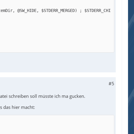
temDir, @SW_HIDE, $STDERR_MERGED) ; $STDERR_CHI
#5
Datei schreiben soll müsste ich ma gucken.
s das hier macht: