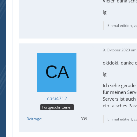
Vielen dank sch
lg
    
Einmal editiert, z
    
9. Oktober 2023 um
okidoki, danke e
    
lg
Ich sehe gerade 
für meinen Serve
casi4712
Servers ist auch
ein falsches Pas
Fortgeschrittener
Beiträge
339
Einmal editiert, z