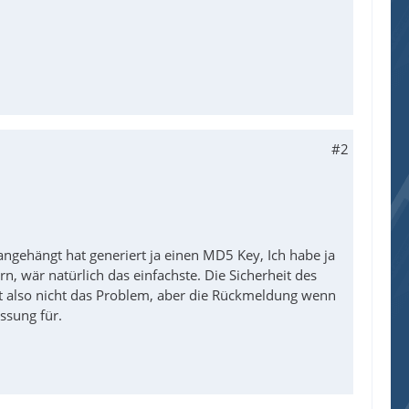
.Automation.PSCredential($Username, $Password) 
"' & $ServerIP & '\" -Credential $Credential -P
#2
ommand \"' & $Command2 & '\" ; ' ;restart Apach
angehängt hat generiert ja einen MD5 Key, Ich habe ja
n, wär natürlich das einfachste. Die Sicherheit des
 ist also nicht das Problem, aber die Rückmeldung wenn
ssung für.