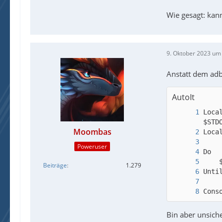
Wie gesagt: kan
9. Oktober 2023 um
Anstatt dem adb.
AutoIt
Loca
Moombas
Poweruser
Beiträge
1.279
Cons
Bin aber unsich