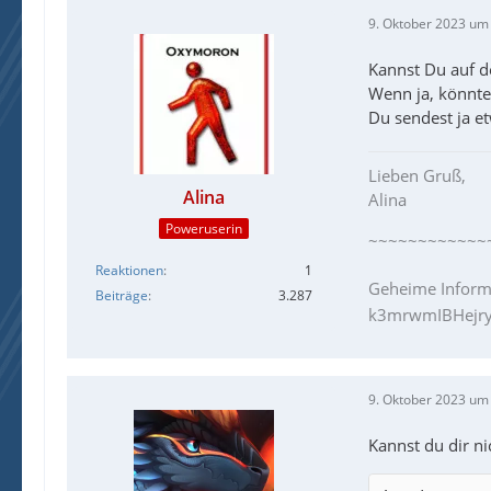
9. Oktober 2023 um
Kannst Du auf d
Wenn ja, könntes
Du sendest ja e
.
Lieben Gruß,
Alina
Alina
Poweruserin
~~~~~~~~~~~~
Reaktionen
1
Geheime Inform
Beiträge
3.287
k3mrwmIBHejry
9. Oktober 2023 um
Kannst du dir n