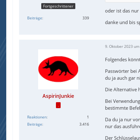
Fortgeschrittener
oder ist das nu
Beiträge
339
danke und bis 
9. Oktober 2023 um
Folgendes könnte 
Passwörter bei 
du ja auch gar ni
Die Alternative
AspirinJunkie
Bei Verwendung 
.
bestimmte Befeh
Reaktionen
1
Da du ja nur vo
Beiträge
3.416
nur das ausführ
Der Schlüsselaus