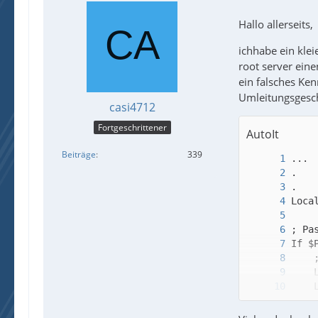
Hallo allerseits,
ichhabe ein kle
root server eine
ein falsches Ke
Umleitungsgeschi
casi4712
Fortgeschrittener
AutoIt
Beiträge
339