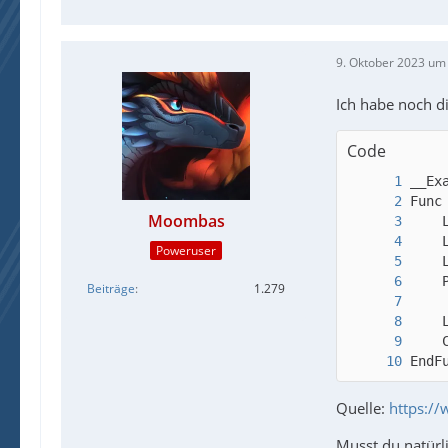
9. Oktober 2023 um
Ich habe noch d
Code
Moombas
Poweruser
Beiträge
1.279
EndF
Quelle:
https:/
Musst du natürl