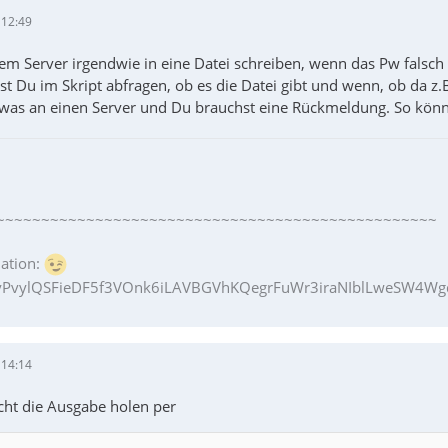
 12:49
em Server irgendwie in eine Datei schreiben, wenn das Pw falsch 
t Du im Skript abfragen, ob es die Datei gibt und wenn, ob da z.B
twas an einen Server und Du brauchst eine Rückmeldung. So könnte
~~~~~~~~~~~~~~~~~~~~~~~~~~~~~~~~~~~~~~~~~~~~~~~~~
ation:
PvylQSFieDF5f3VOnk6iLAVBGVhKQegrFuWr3iraNIblLweSW4Wgq
 14:14
icht die Ausgabe holen per