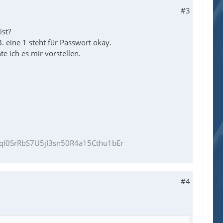
#3
ist?
. eine 1 steht für Passwort okay.
 ich es mir vorstellen.
I0SrRbS7U5jI3sn50R4a15Cthu1bEr
#4