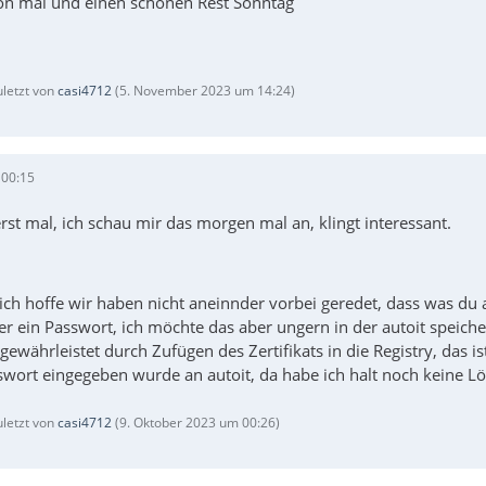
on mal und einen schönen Rest Sonntag
$PSCommand &= '$Credential = New-Object System.Management
uletzt von
casi4712
(
5. November 2023 um 14:24
)
$PSCommand &= '$Session = New-SSHSession -ComputerName \
 00:15
rst mal, ich schau mir das morgen mal an, klingt interessant.
$PSCommand &= 'Invoke-SSHCommand -SSHSession $Session -C
ich hoffe wir haben nicht aneinnder vorbei geredet, dass was du 
r ein Passwort, ich möchte das aber ungern in der autoit speicher
 gewährleistet durch Zufügen des Zertifikats in die Registry, das
swort eingegeben wurde an autoit, da habe ich halt noch keine Lö
uletzt von
casi4712
(
9. Oktober 2023 um 00:26
)