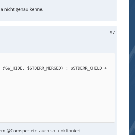
ja nicht genau kenne.
#7
 @SW_HIDE, $STDERR_MERGED) ; $STDERR_CHILD + 
em @Comspec etc. auch so funktioniert.