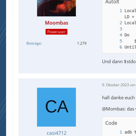
AutoIt
Loca
Moombas
Poweruser
Beiträge
1.279
Unti
Und dann $stdo
9. Oktober 2023 um
hall danke euch 
@Mombas: das we
Code
casi4712
adb 