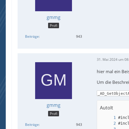
gmmg
Profi
Beiträge
943
31. Mai 2024 um 08
hier mal ein Beis
Um die Beschre
_AD_GetObject
gmmg
AutoIt
Profi
Beiträge
943