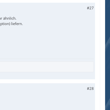
#27
r ähnlich.
tion) liefern.
#28