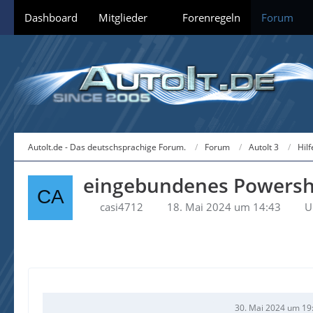
Dashboard
Mitglieder
Forenregeln
Forum
AutoIt.de - Das deutschsprachige Forum.
Forum
AutoIt 3
Hil
eingebundenes Powershe
casi4712
18. Mai 2024 um 14:43
U
30. Mai 2024 um 19