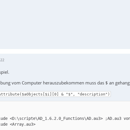
:22
piel.
ibung vom Computer herauszubekommen muss das $ an gehang
Attribute($aObjects[$i][0] & "$", "description")