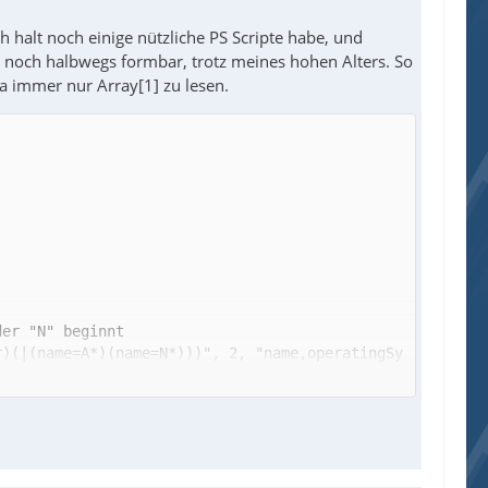
h halt noch einige nützliche PS Scripte habe, und
 noch halbwegs formbar, trotz meines hohen Alters. So
a immer nur Array[1] zu lesen.
r)(|(name=A*)(name=N*)))", 2, "name,operatingSy