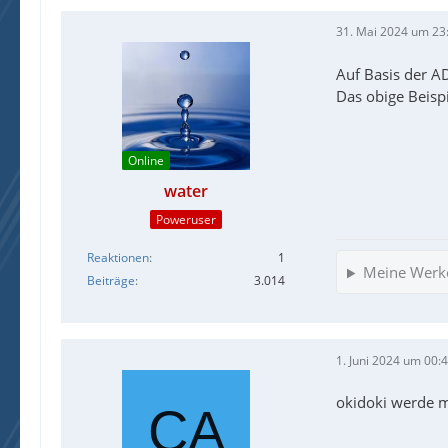
31. Mai 2024 um 23
Auf Basis der AD
Das obige Beispi
Online
water
Poweruser
Reaktionen
1
Meine Werk
Beiträge
3.014
1. Juni 2024 um 00:
okidoki werde m