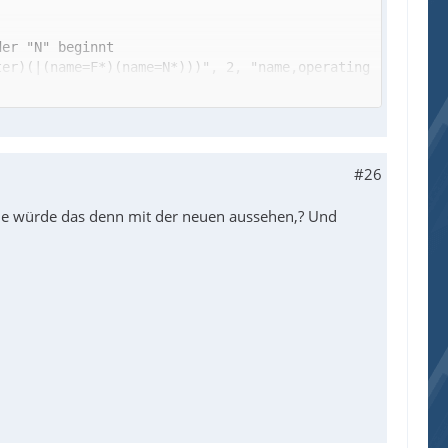
ter)(|(name=F*)(name=N*)))", 2, "name,operating
#26
wie würde das denn mit der neuen aussehen,? Und