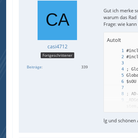
Gut ich merke sc
warum das Rad n
Frage: wie kann
AutoIt
casi4712
Fortgeschrittener
Beiträge
339
_ADG
lg und schönen
_Arr