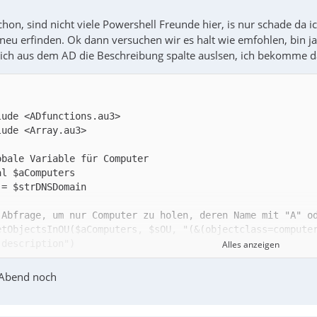
hon, sind nicht viele Powershell Freunde hier, is nur schade da ic
eu erfinden. Ok dann versuchen wir es halt wie emfohlen, bin ja
 ich aus dem AD die Beschreibung spalte auslsen, ich bekomme d
etObjectsInOU($aComputers, $sOU, "(&(objectclass=compute
Alles anzeigen
 Abend noch
ayDisplay($aComputers)