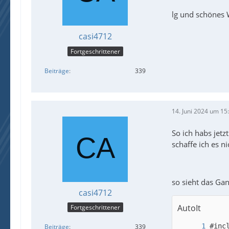
lg und schönes
casi4712
Fortgeschrittener
Beiträge
339
14. Juni 2024 um 15
So ich habs jetz
schaffe ich es n
so sieht das Gan
casi4712
AutoIt
Fortgeschrittener
Beiträge
339