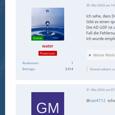
30. Mai 2024 um 19
Ich sehe, dass D
Gibt es einen sp
Die AD UDF ist a
Fall die Fehlers
Online
Ich würde empfe
water
Poweruser
Meine Werk
Reaktionen
1
Beiträge
3.014
Einmal editiert, z
31. Mai 2024 um 07
@
casi4712
scha