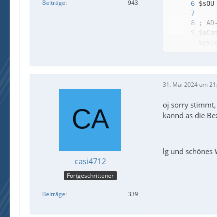
Beiträge
943
$aCo
31. Mai 2024 um 21
_AD_
oj sorry stimmt
kannd as die B
lg und schönes
casi4712
Fortgeschrittener
_AD_
Beiträge
339