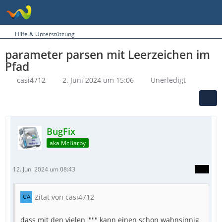
Hilfe & Unterstützung
parameter parsen mit Leerzeichen im
Pfad
casi4712
2. Juni 2024 um 15:06
Unerledigt
BugFix
aka McBarby
12. Juni 2024 um 08:43
Zitat von casi4712
dass mit den vielen '"''" kann einen schon wahnsinnig