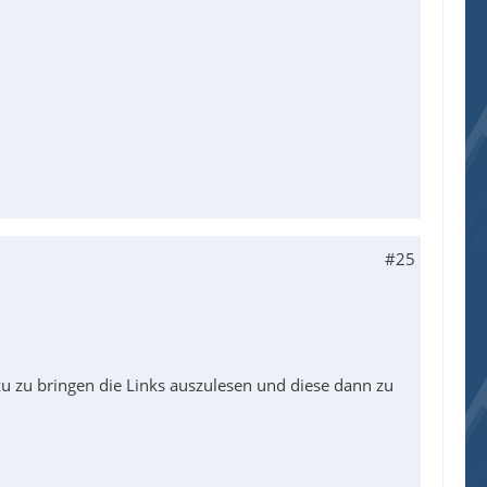
-----------------------------------------------
#25
s|IP Address|Bezeichnung|Share Path", 10, 10, 
zu zu bringen die Links auszulesen und diese dann zu