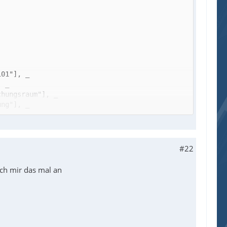
#22
ich mir das mal an
ln kann (Siehe Hilfe zu GUICtrlRegisterListView