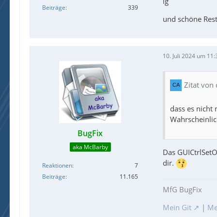
lg
Beiträge
339
und schöne Res
10. Juli 2024 um 11:
Zitat von
dass es nicht
Wahrscheinlic
BugFix
aka McBarby
Das GUICtrlSetOn
dir.
Reaktionen
7
Beiträge
11.165
MfG BugFix
Mein Git
|
Me
EndF