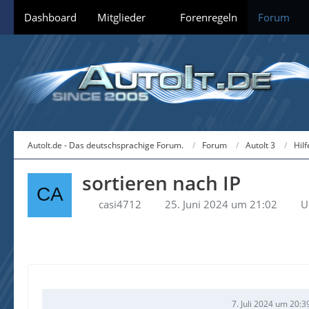
Dashboard
Mitglieder
Forenregeln
Forum
AutoIt.de - Das deutschsprachige Forum.
Forum
AutoIt 3
Hil
sortieren nach IP
casi4712
25. Juni 2024 um 21:02
U
7. Juli 2024 um 20:3