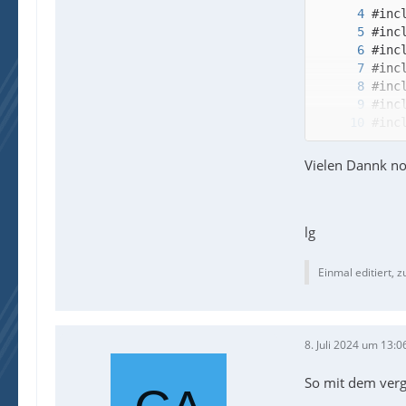
Vielen Dannk n
lg
Einmal editiert, z
;---
8. Juli 2024 um 13:0
So mit dem verg