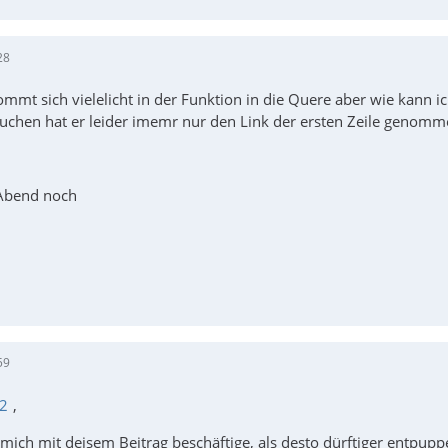
28
mmt sich vielelicht in der Funktion in die Quere aber wie kann ic
chen hat er leider imemr nur den Link der ersten Zeile genommen,
Abend noch
59
12
,
h mich mit deisem Beitrag beschäftige, als desto dürftiger entpuppe