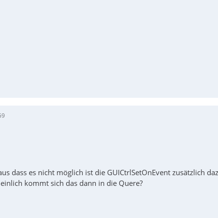
--------------------------------------------------------
59
al $hListView = GUICtrlCreateListView("PC Name|MAC Addres
us dass es nicht möglich ist die GUICtrlSetOnEvent zusätzlich da
einlich kommt sich das dann in die Quere?