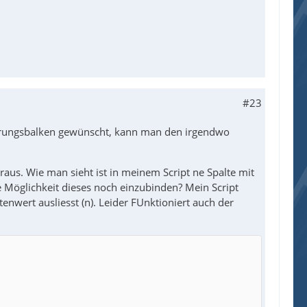
ss|IP Address|Bezeichnung", 10, 10, 580, 300, 
#23
kierungsbalken gewünscht, kann man den irgendwo
aus. Wie man sieht ist in meinem Script ne Spalte mit
e Möglichkeit dieses noch einzubinden? Mein Script
enwert ausliesst (n). Leider FUnktioniert auch der