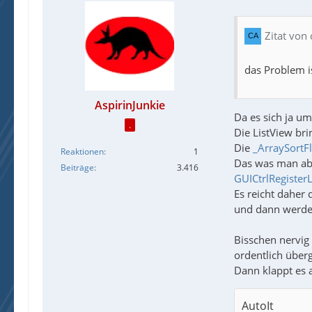
Zitat von
das Problem is
AspirinJunkie
Da es sich ja um
.
Die ListView bri
Die
_ArraySortFl
Reaktionen
1
Das was man abe
Beiträge
3.416
GUICtrlRegisterL
Es reicht daher 
und dann werden 
Bisschen nervig
ordentlich übe
Dann klappt es 
AutoIt