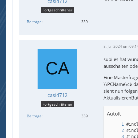
casi4712
Fortgeschrittener
Beiträge
339
Glob
8. Juli 2024 um 09:1
supi es hat wun
ausschalten ode
Eine Masterfrag
\\PCName\c$ das
sieht nun folgen
casi4712
AktualisierenBu
Fortgeschrittener
AutoIt
Beiträge
339
	GUICtrlCreateListViewItem($aListViewData[$i][0] & "|" & $aListViewData[$i][1] & "|" & $aListViewData