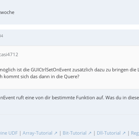
twoche
34
 casi4712
 möglich ist die GUICtrlSetOnEvent zusätzlich dazu zu bringen die
h kommt sich das dann in die Quere?
Event ruft eine von dir bestimmte Funktion auf. Was du in dieser F
ine UDF
|
Array-Tutorial
|
Bit-Tutorial
|
Dll-Tutorial
|
Reg
unc   ;==>GetSubItemText