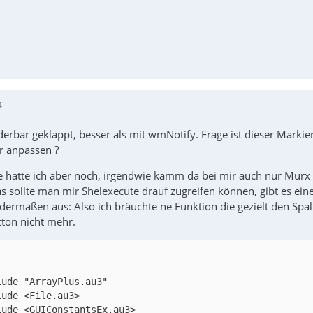
al $idListView = GUICtrlCreateListView("PC Name|MAC Addre
4
derbar geklappt, besser als mit wmNotify. Frage ist dieser Mar
r anpassen ?
e hätte ich aber noch, irgendwie kamm da bei mir auch nur Murx r
 sollte man mir Shelexecute drauf zugreifen können, gibt es ein
dermaßen aus: Also ich bräuchte ne Funktion die gezielt den Spalt
tton nicht mehr.