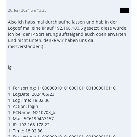
26. Juni 2024 um 13:25
Also ich habs mal durchlaufne lassen und hab in der
Logdef mal eine IP auf 192.168.100.5 gesetzt, diese würde
EndFunc
ich bei der IP Sortierung aufsteigend auch oben erwarten
und nicht unten, denke wir haben uns da
missverstanden;)
lg
1. For sorting: 11000000101010001011001000010110
1. LogDate: 2024/06/23
1. LogTime: 18:02:36
1. Action: login
1. PCName: N210708_b
1. Mac: 5C61994A3157
1. IP: 192.168.178.22
1. Time: 18:02:36
2. For sorting: 11000000101010001011001000010110