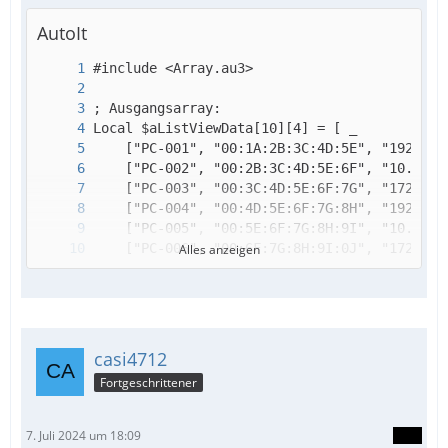
AutoIt
_ArrayDisplay($aListViewData) 
Alles anzeigen
casi4712
Fortgeschrittener
7. Juli 2024 um 18:09