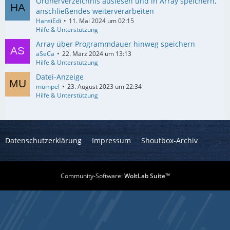
Ordnerverzeichnis auslesen und in Array speichern,
anschließendes weiterverarbeiten
HansiEdi
11. Mai 2024 um 02:15
Hilfe & Unterstützung
Array über Programmdauer hinweg speichern
aSeCa
22. März 2024 um 13:13
Hilfe & Unterstützung
Datei-Anzeige
mumpel
23. August 2023 um 22:34
Hilfe & Unterstützung
Datenschutzerklärung
Impressum
Shoutbox-Archiv
Community-Software:
WoltLab Suite™