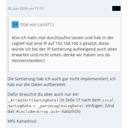
26. Juni 2024 um 17:13
Zitat von casi4712
Also ich habs mal durchlaufne lassen und hab in der
Logdef mal eine IP auf 192.168.100.5 gesetzt, diese
würde ich bei der IP Sortierung aufsteigend auch oben
erwarten und nicht unten, denke wir haben uns da
missverstanden;)
Die Sortierung hab ich auch gar nicht implementiert, ich
hab nur die Daten aufbereitet.
Dafür brauchst du aber auch nur ein
in Zeile 17 nach dem
_ArraySort($arLogData)
Local
einfügen. (Und
$arLogData = _parseLog($sLogData)
das
natürlich)
#include<Array.au3>
MfG Kanashius