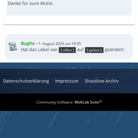
Danke für eure Mühe.
BugFix
1. August 2025 um 19:35
Hat das Label von
auf
geändert.
[ offen ]
[ gelöst ]
Datenschutzerklärung
Impressum
Shoutbox-Archiv
Community-Software:
WoltLab Suite™