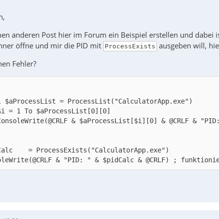
n,
inen anderen Post hier im Forum ein Beispiel erstellen und dabei i
chner öffne und mir die PID mit
ausgeben will, hie
ProcessExists
nen Fehler?
oleWrite(@CRLF & "PID: " & $pidCalc & @CRLF) ; funktioni