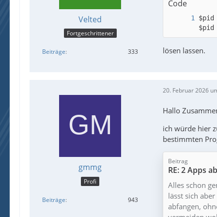
Code
Velted
$pid
$pid
Fortgeschrittener
lösen lassen.
Beiträge
333
20. Februar 2026 u
Hallo Zusamme
ich würde hier 
bestimmten Prog
Beitrag
gmmg
RE: 2 Apps a
Profi
Alles schon g
lässt sich abe
Beiträge
943
abfangen, ohn