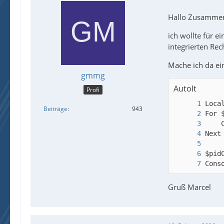
Hallo Zusamme
ich wollte für e
integrierten Re
Mache ich da ei
gmmg
AutoIt
Profi
Beiträge
943
Cons
Gruß Marcel