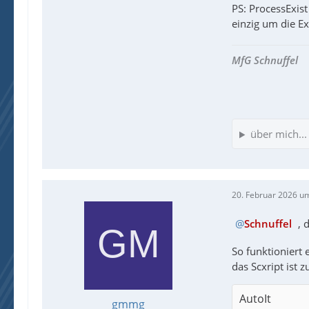
PS: ProcessExis
einzig um die Ex
MfG Schnuffel
über mich...
20. Februar 2026 u
Schnuffel
, 
So funktioniert
das Scxript ist z
AutoIt
gmmg