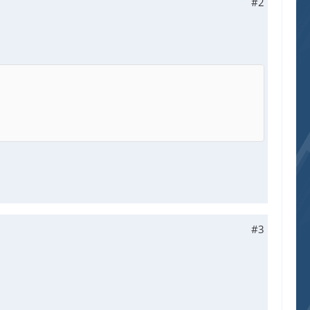
#2
#3