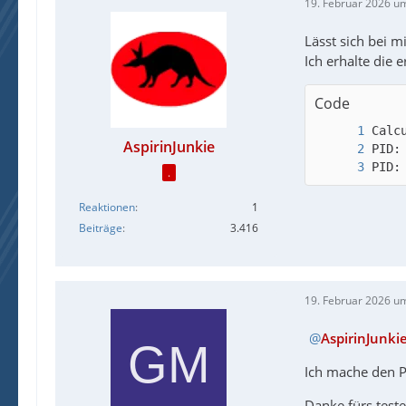
19. Februar 2026 u
Lässt sich bei m
Ich erhalte die 
Code
AspirinJunkie
PID:
.
Reaktionen
1
Beiträge
3.416
19. Februar 2026 u
AspirinJunki
Ich mache den PC
Danke fürs teste