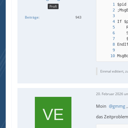
Profi
Beiträge
943
MsgB
Einmal editiert, z
20. Februar 2026 u
Moin
gmmg
,
das Zeitproblem 