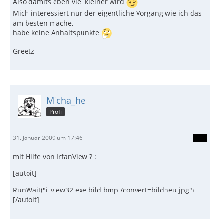
Also damits eben viel kleiner wird
Mich interessiert nur der eigentliche Vorgang wie ich das
am besten mache,
habe keine Anhaltspunkte
Greetz
Micha_he
Profi
31. Januar 2009 um 17:46
mit Hilfe von IrfanView ? :
[autoit]
RunWait("i_view32.exe bild.bmp /convert=bildneu.jpg")
[/autoit]