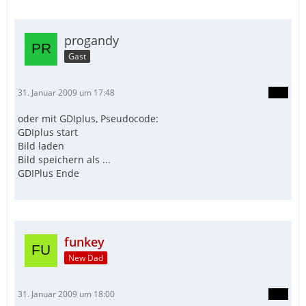
progandy
Gast
31. Januar 2009 um 17:48
oder mit GDIplus, Pseudocode:
GDIplus start
Bild laden
Bild speichern als ...
GDIPlus Ende
funkey
New Dad
31. Januar 2009 um 18:00