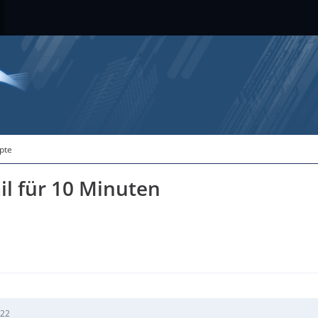
ipte
il für 10 Minuten
:22