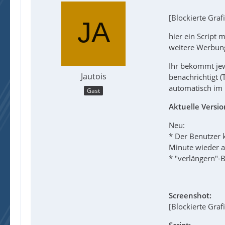
[Blockierte Graf
hier ein Script 
weitere Werbung
Ihr bekommt jewe
Jautois
benachrichtigt (
automatisch im 
Gast
Aktuelle Versio
Neu:
* Der Benutzer k
Minute wieder a
* "verlängern"-B
Screenshot:
[Blockierte Graf