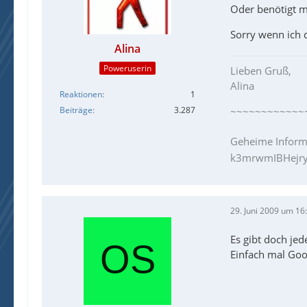
Oder benötigt 
Sorry wenn ich d
Alina
Poweruserin
Lieben Gruß,
Alina
Reaktionen
1
~~~~~~~~~~~~
Beiträge
3.287
Geheime Inform
k3mrwmIBHejry
29. Juni 2009 um 16
Es gibt doch je
Einfach mal Goo