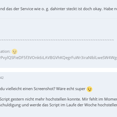
nd das der Service wie o. g. dahinter steckt ist doch okay. Habe n
~~~~~~~~~~~~~~~~~~~~~~~~~~~~~~~~~~~~~~~~~~~~~~~~~
ation:
PvylQSFieDF5f3VOnk6iLAVBGVhKQegrFuWr3iraNIblLweSW4Wgq
:42
du vielleicht einen Screenshot? Wäre echt super
 Script gestern nicht mehr hochstellen konnte. Mir fehlt im Moment
tschuldigung und werde das Script im Laufe der Woche hochstelle