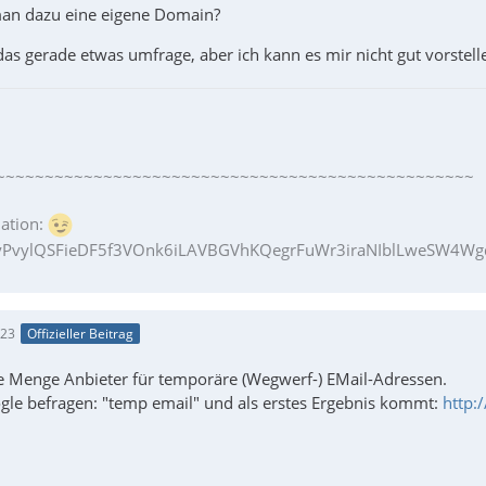
man dazu eine eigene Domain?
as gerade etwas umfrage, aber ich kann es mir nicht gut vorstell
~~~~~~~~~~~~~~~~~~~~~~~~~~~~~~~~~~~~~~~~~~~~~~~~~
ation:
PvylQSFieDF5f3VOnk6iLAVBGVhKQegrFuWr3iraNIblLweSW4Wgq
:23
Offizieller Beitrag
de Menge Anbieter für temporäre (Wegwerf-) EMail-Adressen.
gle befragen: "temp email" und als erstes Ergebnis kommt:
http: