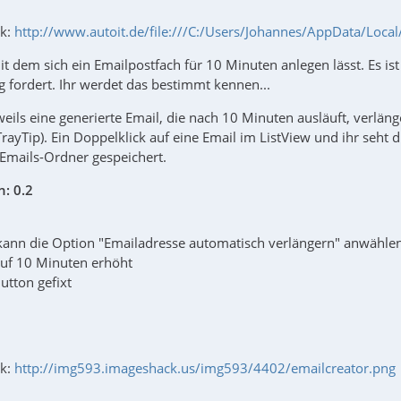
ik:
http://www.autoit.de/file:///C:/Users/Johannes/AppData/Loca
mit dem sich ein Emailpostfach für 10 Minuten anlegen lässt. Es is
 fordert. Ihr werdet das bestimmt kennen...
ils eine generierte Email, die nach 10 Minuten ausläuft, verlänger
TrayTip). Ein Doppelklick auf eine Email im ListView und ihr seht 
Emails-Ordner gespeichert.
n:
0.2
ann die Option "Emailadresse automatisch verlängern" anwählen, s
uf 10 Minuten erhöht
utton gefixt
ik:
http://img593.imageshack.us/img593/4402/emailcreator.png