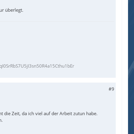
ur überlegt.
I0SrRbS7U5jI3sn50R4a15Cthu1bEr
#9
 die Zeit, da ich viel auf der Arbeit zutun habe.
n.