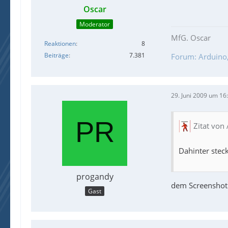
Oscar
Moderator
MfG. Oscar
Reaktionen
8
Beiträge
7.381
Forum: Arduino, 
29. Juni 2009 um 16
Zitat von 
Dahinter steck
progandy
dem Screenshot 
Gast