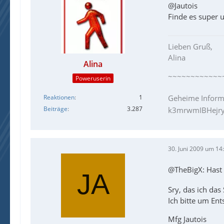
@Jautois
Finde es super u
Lieben Gruß,
Alina
Alina
~~~~~~~~~~~~
Poweruserin
Geheime Inform
Reaktionen
1
Beiträge
3.287
k3mrwmIBHejry
30. Juni 2009 um 14
@TheBigX: Hast 
Sry, das ich das
Ich bitte um En
Mfg Jautois