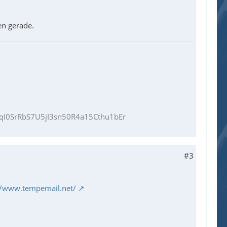
en gerade.
I0SrRbS7U5jI3sn50R4a15Cthu1bEr
#3
//www.tempemail.net/