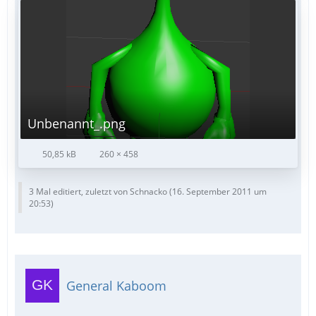
Unbenannt_.png
50,85 kB
260 × 458
3 Mal editiert, zuletzt von Schnacko (
16. September 2011 um
20:53
)
General Kaboom