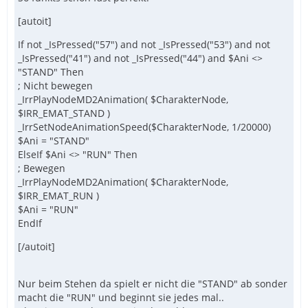
[autoit]
If not _IsPressed("57") and not _IsPressed("53") and not
_IsPressed("41") and not _IsPressed("44") and $Ani <>
"STAND" Then
; Nicht bewegen
_IrrPlayNodeMD2Animation( $CharakterNode,
$IRR_EMAT_STAND )
_IrrSetNodeAnimationSpeed($CharakterNode, 1/20000)
$Ani = "STAND"
ElseIf $Ani <> "RUN" Then
; Bewegen
_IrrPlayNodeMD2Animation( $CharakterNode,
$IRR_EMAT_RUN )
$Ani = "RUN"
EndIf
[/autoit]
Nur beim Stehen da spielt er nicht die "STAND" ab sonder
macht die "RUN" und beginnt sie jedes mal..