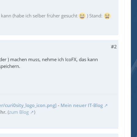
ann (habe ich selber früher gesucht
) Stand:
#2
ilder ) machen muss, nehme ich IcoFX, das kann
peichern.
r/curi0sity_logo_icon.png]
-
Mein neuer IT-Blog
hr.
(
zum Blog
)