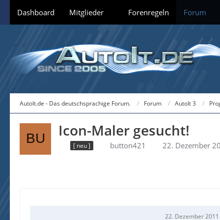
Dashboard
Mitglieder
Forenregeln
Forum
AutoIt.de - Das deutschsprachige Forum.
Forum
AutoIt 3
Pro
Icon-Maler gesucht!
button421
22. Dezember 2
[ neu ]
22. Dezember 2011