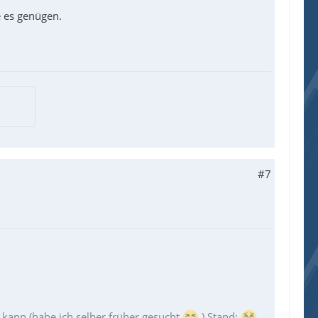
e es genügen.
#7
ann (habe ich selber früher gesucht
) Stand: