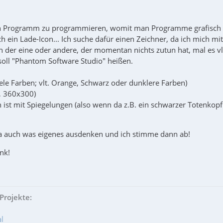
ein Programm zu programmieren, womit man Programme grafisch 
h ein Lade-Icon... Ich suche dafür einen Zeichner, da ich mich m
 der eine oder andere, der momentan nichts zutun hat, mal es vlt
ll "Phantom Software Studio" heißen.
:
viele Farben; vlt. Orange, Schwarz oder dunklere Farben)
a, 360x300)
ist mit Spiegelungen (also wenn da z.B. ein schwarzer Totenkopf i
ja auch was eigenes ausdenken und ich stimme dann ab!
nk!
Projekte:
l