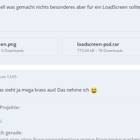
ell was gemacht nichts besonderes aber für ein LoadScreen sollt
een.png
loadscreen-psd.rar
– 0 Downloads
773,04 kB – 78 Downloads
 um 13:05
 sieht ja mega krass aus! Das nehme ich
Projekte:
l
ch gerade:
womit man ohne Programmierkentisse eigene Programme machen k