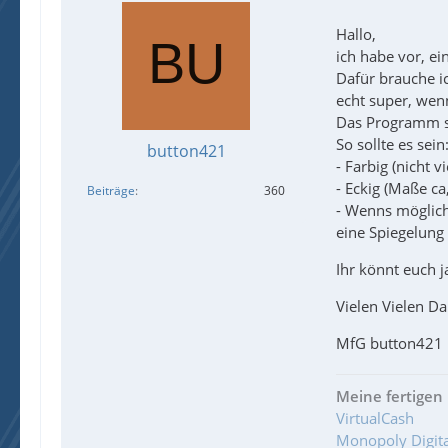
Hallo,
ich habe vor, 
Dafür brauche ic
echt super, wenn
Das Programm so
So sollte es sein
button421
- Farbig (nicht 
- Eckig (Maße c
Beiträge
360
- Wenns möglich 
eine Spiegelung
Ihr könnt euch 
Vielen Vielen Da
MfG button421
Meine fertigen 
VirtualCash
Monopoly Digita