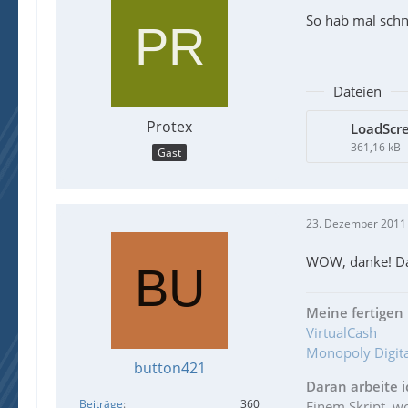
So hab mal schn
Dateien
Protex
LoadScr
361,16 kB 
Gast
23. Dezember 2011
WOW, danke! Das
Meine fertigen 
VirtualCash
Monopoly Digita
button421
Daran arbeite i
Beiträge
360
Einem Skript, 