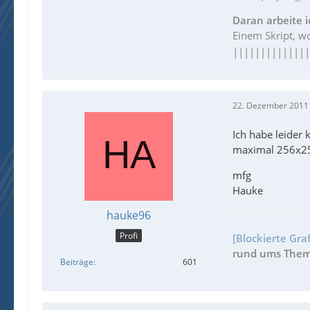
Daran arbeite i
Einem Skript, 
|||||||||||||
22. Dezember 2011
Ich habe leider
maximal 256x256
mfg
Hauke
hauke96
Profi
[Blockierte Gra
rund ums Thema
Beiträge
601