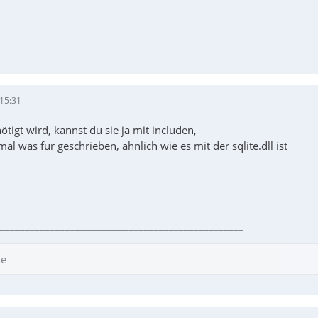
 15:31
ötigt wird, kannst du sie ja mit includen,
mal was für geschrieben, ähnlich wie es mit der sqlite.dll ist
_________________________________________________
te