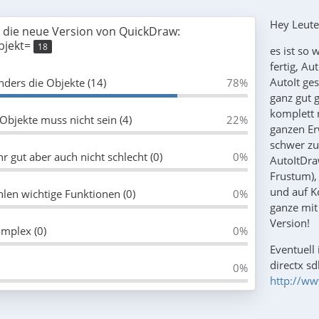
Hey Leute
r die neue Version von QuickDraw:
bjekt=
18
es ist so
fertig, Au
AutoIt ges
nders die Objekte (14)
78%
ganz gut 
komplett 
 Objekte muss nicht sein (4)
22%
ganzen Er
schwer zu
r gut aber auch nicht schlecht (0)
0%
AutoItDra
Frustum),
und auf Ko
ehlen wichtige Funktionen (0)
0%
ganze mit
Version!
omplex (0)
0%
Eventuell
directx sd
0%
http://ww