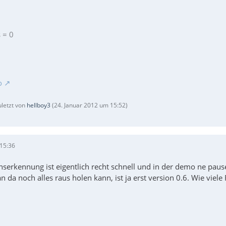
 = 0
o
uletzt von
hellboy3
(
24. Januar 2012 um 15:52
)
 15:36
onserkennung ist eigentlich recht schnell und in der demo ne paus
da noch alles raus holen kann, ist ja erst version 0.6. Wie viel