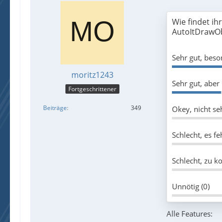
Wie findet ih
AutoItDrawO
Sehr gut, beso
moritz1243
Sehr gut, aber
Fortgeschrittener
Beiträge
349
Okey, nicht seh
Schlecht, es f
Schlecht, zu k
Unnötig (0)
Alle Features: