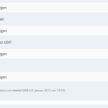
igen
el:
igen
ct UDF:
igen
igen
uletzt von
moritz1243
(
23. Januar 2012 um 19:59
)