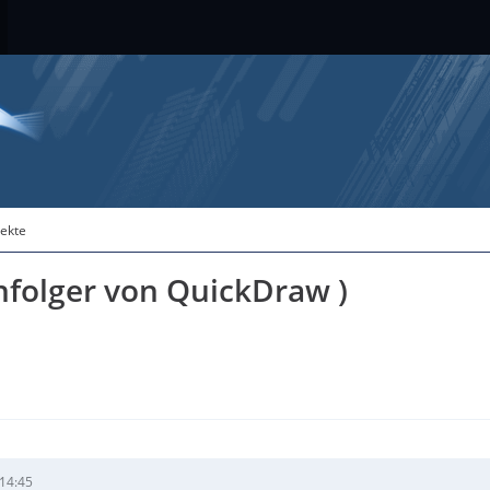
jekte
hfolger von QuickDraw )
 14:45