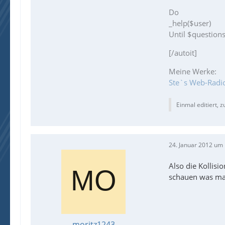
Do
_help($user)
Until $questions
[/autoit]
Meine Werke:
Ste`s Web-Radi
Einmal editiert, z
24. Januar 2012 um
Also die Kollisi
schauen was man 
moritz1243