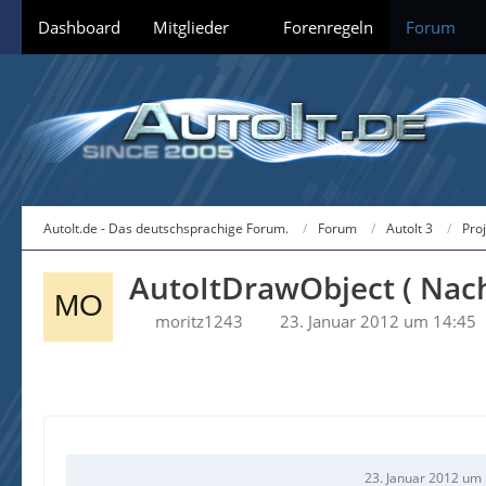
Dashboard
Mitglieder
Forenregeln
Forum
AutoIt.de - Das deutschsprachige Forum.
Forum
AutoIt 3
Pro
AutoItDrawObject ( Nac
moritz1243
23. Januar 2012 um 14:45
23. Januar 2012 um