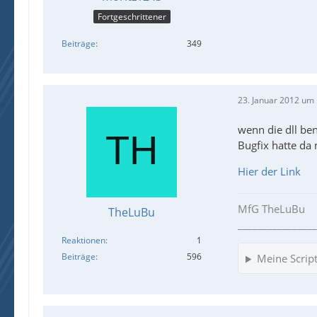
Fortgeschrittener
Beiträge
349
23. Januar 2012 um
wenn die dll ben
Bugfix hatte da 
Hier der Link
MfG TheLuBu
TheLuBu
________________
Reaktionen
1
Beiträge
596
Meine Scrip