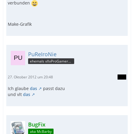
verbunden
Make-Grafik
PuReIroNie
ehemals xXxProGamerxXx
27. Oktober 2012 um 20:48
Ich glaube
das
passt dazu
und vlt
das
BugFix
aka McBarby