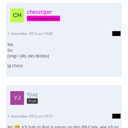
chesstiger
Forenmaskottchen
1. November 2012 um 19:08
Nö.
So:
[img= URL des Bildes]
lg chess
Yjuq
Profi
1. November 2012 um 19:13
Nö
Ich hab in Post 6 genau so den BB-Code, wie ich es