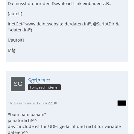
Da musst du nur den Download-Link einbauen z.B.:
[autoit]
InetGet("www.deinewebsite.de/daten.ini", @ScriptDir &
"\daten.ini")
[/autoit]
Mfg
SgtIgram
Fortgeschrittener
16. Dezember 2012 um 22:38
*bam bam baaam*
ja natürlich!^^
das #include ist für UDFs gedacht und nicht für variable
dateien^^