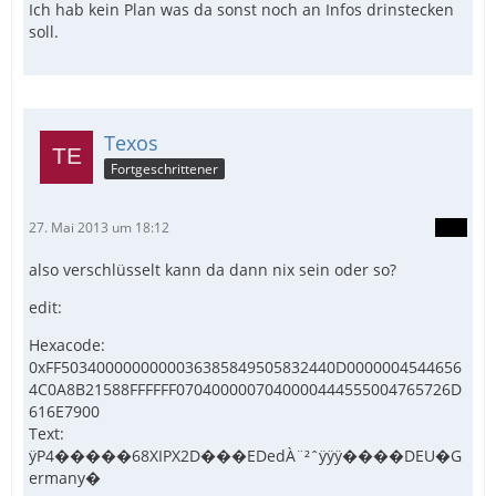
Ich hab kein Plan was da sonst noch an Infos drinstecken
soll.
Texos
Fortgeschrittener
27. Mai 2013 um 18:12
also verschlüsselt kann da dann nix sein oder so?
edit:
Hexacode:
0xFF5034000000000036385849505832440D0000004544656
4C0A8B21588FFFFFF0704000007040000444555004765726D
616E7900
Text:
ÿP4�����68XIPX2D���EDedÀ¨²ˆÿÿÿ����DEU�G
ermany�