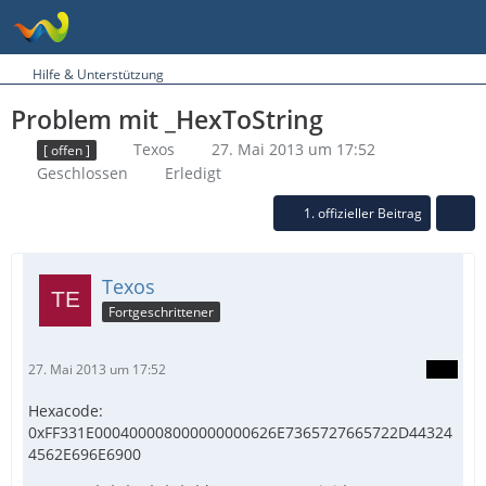
Hilfe & Unterstützung
Problem mit _HexToString
Texos
27. Mai 2013 um 17:52
[ offen ]
Geschlossen
Erledigt
1. offizieller Beitrag
Texos
Fortgeschrittener
27. Mai 2013 um 17:52
Hexacode:
0xFF331E000400008000000000626E7365727665722D44324
4562E696E6900