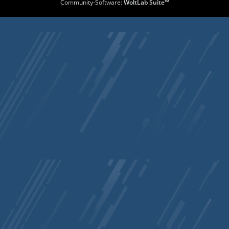
Community-Software:
WoltLab Suite™