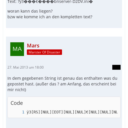
Text: ?ÿ3���€����bnserver-D2DV.ini�
woran kann das liegen?
bzw wie komme ich an den kompletten text?
Mars
Marster Of Disaster
27. Mai 2013 um 18:00
In dem gegebenen String ist genau das enthalten was du
gepostet hast. (außer das ? am Anfang, das erscheint bei
mir nicht)
Code
ÿ3[RS][NUL][EOT][NUL][NUL]€[NUL][NUL][NUL][N