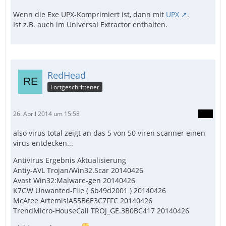
Wenn die Exe UPX-Komprimiert ist, dann mit
UPX
.
Ist z.B. auch im Universal Extractor enthalten.
RedHead
Fortgeschrittener
26. April 2014 um 15:58
also virus total zeigt an das 5 von 50 viren scanner einen
virus entdecken...
Antivirus Ergebnis Aktualisierung
Antiy-AVL Trojan/Win32.Scar 20140426
Avast Win32:Malware-gen 20140426
K7GW Unwanted-File ( 6b49d2001 ) 20140426
McAfee Artemis!A55B6E3C7FFC 20140426
TrendMicro-HouseCall TROJ_GE.3B0BC417 20140426