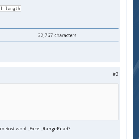
ll length
32,767 characters
#3
u meinst wohl
_Excel_RangeRead
?