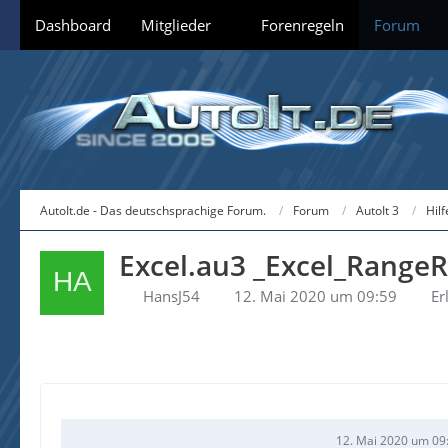
Dashboard
Mitglieder
Forenregeln
Forum
AutoIt.de - Das deutschsprachige Forum.
Forum
AutoIt 3
Hil
Excel.au3 _Excel_Range
HansJ54
12. Mai 2020 um 09:59
Er
12. Mai 2020 um 09