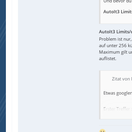
Und bevor du 
AutoIt3 Limit
AutoIt3 Limits/
Problem ist nur,
auf unter 256 k
Maximum gilt un
auflistet.
Zitat von
Etwas google
Erster Treffer 
Total number