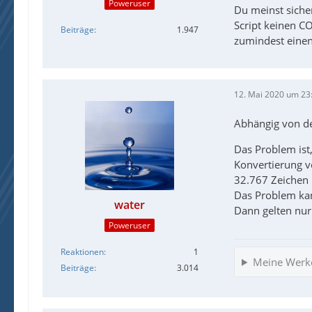
Poweruser
Du meinst siche
Script keinen C
Beiträge
1.947
zumindest einen 
12. Mai 2020 um 23
Abhängig von de
Das Problem ist,
Konvertierung v
32.767 Zeichen 
Das Problem ka
water
Dann gelten nur
Poweruser
Reaktionen
1
Meine Werk
Beiträge
3.014