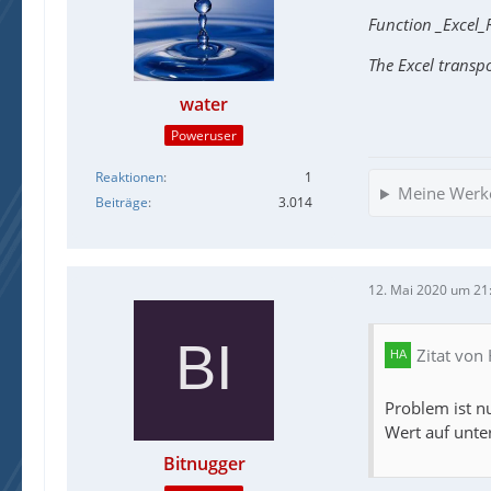
wo
Function _Excel
Falls es intere
The Excel transp
water
/html/body/div
/div/table/tbo
Poweruser
/tr[2]/td/tabl
Reaktionen
1
Meine Werk
Beiträge
3.014
Aber ich muss
12. Mai 2020 um 21
Zitat von
Problem ist n
Wert auf unte
Bitnugger