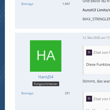
Und bevor du fr
Beiträge
1.947
AutoIt3 Limits/
MAX_STRINGLEN 
12. Mai 2020 um 17
Zitat von
Diese Funktion
HansJ54
Stimmt, das war
Fortgeschrittener
Beiträge
251
Zitat von