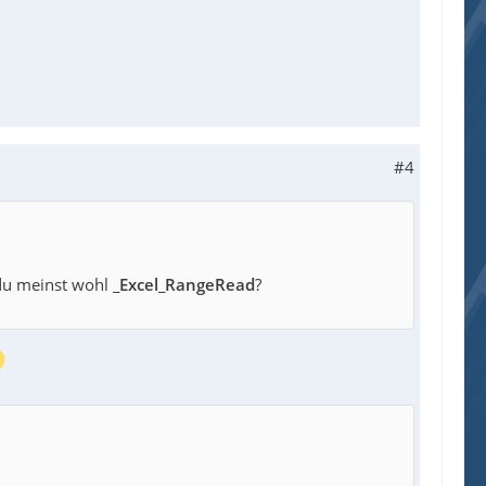
#4
. du meinst wohl
_Excel_RangeRead
?