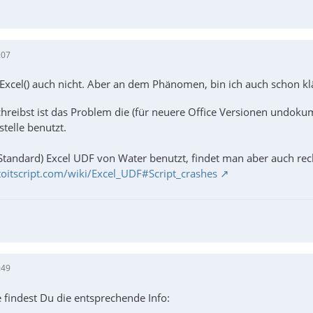
glen
Suchte Maximum für "AutoIt holt Daten aus Excel." Hatte ja die Daten in Excel drin und Excel hat nicht
ur
_Excel_RangeRead
klappte nicht. Beim Testen mit dem 352 langen String bekomme ich @error = 5. Wenn ich den
:07
Excel() auch nicht. Aber an dem Phänomen, bin ich auch schon klä
hreibst ist das Problem die (für neuere Office Versionen undoku
telle benutzt.
tandard) Excel UDF von Water benutzt, findet man aber auch rech
oitscript.com/wiki/Excel_UDF#Script_crashes
:49
  If @error Then Exit MsgBox($MB_SYSTEMMODAL, "$oWorkboo
 findest Du die entsprechende Info:
  If @error Then MsgBox($MB_SYSTEMMODAL, @ScriptLineNumbe