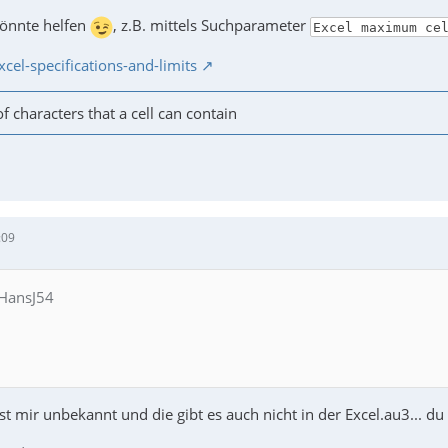
könnte helfen
, z.B. mittels Suchparameter
Excel maximum ce
xcel-specifications-and-limits
 characters that a cell can contain
:09
 HansJ54
st mir unbekannt und die gibt es auch nicht in der Excel.au3... d