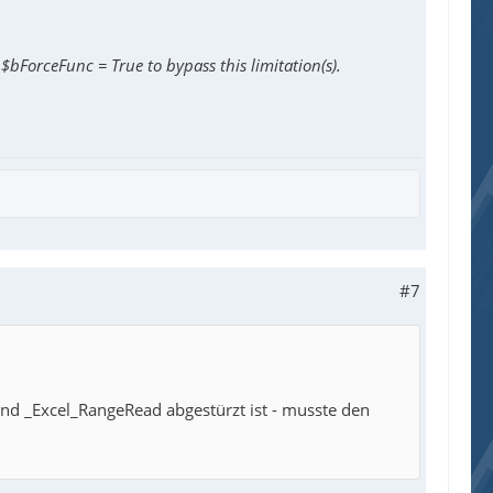
= " & @error & ", @extended = " & @extended)
$bForceFunc = True to bypass this limitation(s).
/div/div[3]/div/div/div/div/div/div/div/div[2]/div/div
/div/div/div/div[2]/div/div/div/div/div/div/table/tbody
#7
 und _Excel_RangeRead abgestürzt ist - musste den