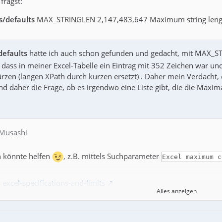
fragst:
s/defaults
MAX_STRINGLEN 2,147,483,647 Maximum string leng
defaults
hatte ich auch schon gefunden und gedacht, mit MAX_
 dass in meiner Excel-Tabelle ein Eintrag mit 352 Zeichen war un
ürzen (langen XPath durch kurzen ersetzt) . Daher mein Verdacht,
d daher die Frage, ob es irgendwo eine Liste gibt, die die Maxim
 Musashi
n könnte helfen
, z.B. mittels Suchparameter
Excel maximum c
:
excel-specifications-and-limits
Alles anzeigen
 of characters that a cell can contain