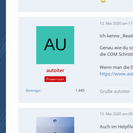
Falsches Goo
gemeckert, n
12. Mai 2020 um 17
Ich kenne _Read
Genau wie du sc
die COM Schnitts
Wenn man die (S
autoiter
https://www.aut
Poweruser
Beiträge
1.445
Grüße autoiter
AutoIt
12. Mai 2020 um 20
  
Auch im Helpfile
  