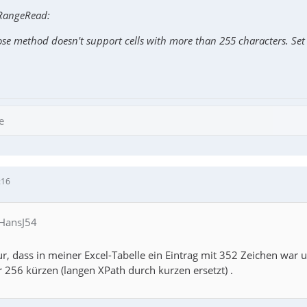
rkbook: " & $sWorkbook & " " & $sETab & @CRLF & "@error 
_RangeRead:
ssiert:
ose method doesn't support cells with more than 255 characters. Set 
/div[2]/div[1]/div/div/div/div/div/div/div/div/div/div/div/div/div
dy/tr/td[2]/div/div/div/div/div/div/div/div/div/div/div[1]/div/div
e/tbody/tr/td/div/form[1]/table[1]/tbody/tr[1]/td[2]/input
e
 sagen: super Forum hier, Top Support ...
:16
 HansJ54
ur, dass in meiner Excel-Tabelle ein Eintrag mit 352 Zeichen war
r 256 kürzen (langen XPath durch kurzen ersetzt) .