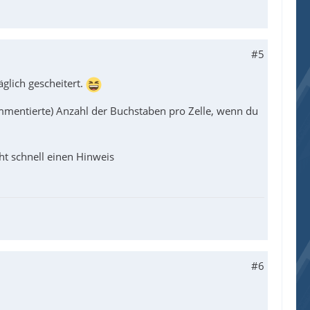
String auf 256 Zeichen kürze, funktioniert es. Fehler in _Excel_RangeRead() ? Oder Gedankenfehler bei mir?
#5
glich gescheitert.
mmentierte) Anzahl der Buchstaben pro Zelle, wenn du
t schnell einen Hinweis
#6
k", "Error opening '" & $sWorkbook & "'." & @
r & " _Excel_RangeRead", "Error reading from 