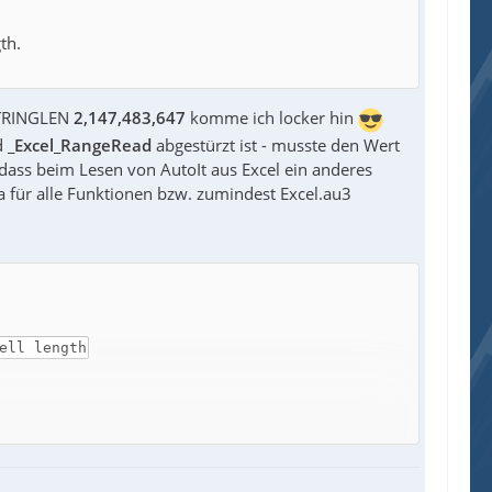
th.
STRINGLEN
2,147,483,647
komme ich locker hin
d
_Excel_RangeRead
abgestürzt ist - musste den Wert
 dass beim Lesen von AutoIt aus Excel ein anderes
a für alle Funktionen bzw. zumindest Excel.au3
ell length
32,767 characters