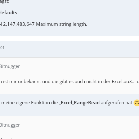
agst:
defaults
2,147,483,647 Maximum string length.
:01
 Bitnugger
 ist mir unbekannt und die gibt es auch nicht in der Excel.au3..
 meine eigene Funktion die
_Excel_RangeRead
aufgerufen hat
 Bitnugger