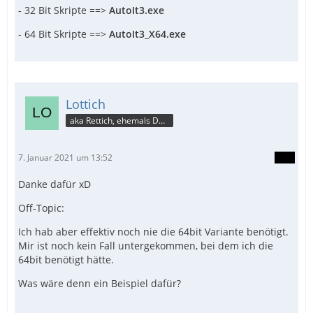
- 32 Bit Skripte ==>
AutoIt3.exe
- 64 Bit Skripte ==>
AutoIt3_X64.exe
Lottich
aka Rettich, ehemals DAU
7. Januar 2021 um 13:52
Danke dafür xD
Off-Topic:
Ich hab aber effektiv noch nie die 64bit Variante benötigt.
Mir ist noch kein Fall untergekommen, bei dem ich die
64bit benötigt hätte.
Was wäre denn ein Beispiel dafür?