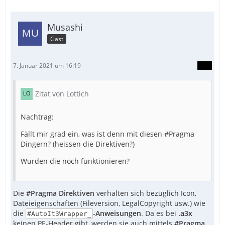
Musashi
Gast
7. Januar 2021 um 16:19
Zitat von Lottich
Nachtrag:
Fällt mir grad ein, was ist denn mit diesen #Pragma
Dingern? (heissen die Direktiven?)
Würden die noch funktionieren?
Die
#Pragma Direktiven
verhalten sich bezüglich Icon,
Dateieigenschaften (Fileversion, LegalCopyright usw.) wie
die
-Anweisungen
. Da es bei
.a3x
#AutoIt3Wrapper_
keinen PE-Header gibt, werden sie auch mittels
#Pragma