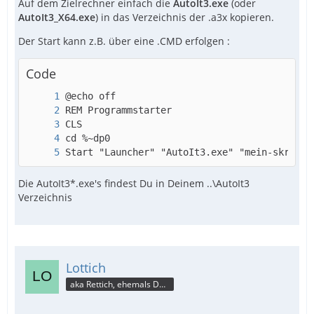
Auf dem Zielrechner einfach die
AutoIt3.exe
(oder
AutoIt3_X64.exe
) in das Verzeichnis der .a3x kopieren.
Der Start kann z.B. über eine .CMD erfolgen :
Code
Start "Launcher" "AutoIt3.exe" "mein-skript.
Die AutoIt3*.exe's findest Du in Deinem ..\AutoIt3
Verzeichnis
Lottich
aka Rettich, ehemals DAU