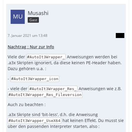
Musashi
Gast
7. Januar 2021 um 13:48
Nachtrag : Nur zur Info
Viele der
Anweisungen werden bei
#AutoIt3Wrapper_
.a3x Skripten ignoriert, da diese keinen PE-Header haben.
Dazu gehören u.a. :
-
#AutoIt3Wrapper_icon
- viele der
Anweisungen wie z.B.
#AutoIt3Wrapper_Res_
#AutoIt3Wrapper_Res_Fileversion
Auch zu beachten :
.a3x Skripte sind 'bit-less', d.h. die Anweisung
hat keinen Effekt. Du musst sie
#AutoIt3Wrapper_UseX64
über den passenden Interpreter starten, also :