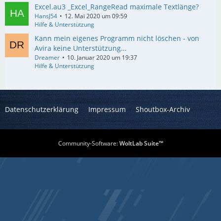
Excel.au3 _Excel_RangeRead maximale Textlänge?
HansJ54
12. Mai 2020 um 09:59
Hilfe & Unterstützung
Kann mein eigenes Programm nicht löschen - von
Avira keine Unterstützung...
Dreamer
10. Januar 2020 um 19:37
Hilfe & Unterstützung
Datenschutzerklärung
Impressum
Shoutbox-Archiv
Community-Software:
WoltLab Suite™